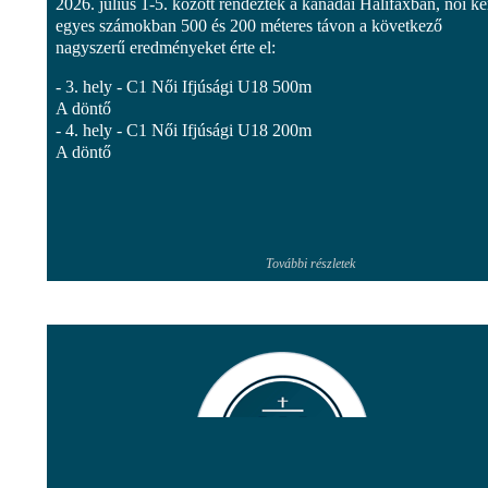
2026. július 1-5. között rendeztek a kanadai Halifaxban, női k
egyes számokban 500 és 200 méteres távon a következő
nagyszerű eredményeket érte el:
- 3. hely - C1 Női Ifjúsági U18 500m
A döntő
- 4. hely - C1 Női Ifjúsági U18 200m
A döntő
További részletek