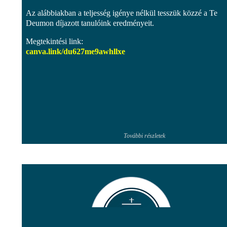
Az alábbiakban a teljesség igénye nélkül tesszük közzé a Te
Deumon díjazott tanulóink eredményeit.
Megtekintési link:
canva.link/
du627me9awhllxe
További részletek