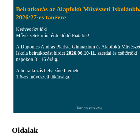
Beiratkozás az Alapfokú Művészeti Iskolánkb
2026/27-es tanévre
Kedves Szülők!
Művészetek iránt érdeklődő Fiatalok!
A Dugonics András Piarista Gimnázium és Alapfokú Művészet
Iskola beiratkozást hirdet
2026.06.10-11.
szerdai és csütörtöki
napokon 8 - 16 óráig.
A beiratkozás helyszíne I. emelet
1.6-os művészeti titkársága...
További részletek
Oldalak