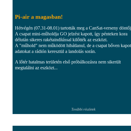
Pi-air a magasban!
Hétvégén (07.31-08.01) tartották meg a CanSat-verseny döntőj
A csapat mini-műholdja GO jelzést kapott, így pénteken kora
délután sikeres rakétaindítással kilőtték az eszközt.
A "műhold" nem működött hibátlanul, de a csapat bőven kapot
adatokat a rádión keresztül a landolás során.
A lőtér hatalmas területén első próbálkozásra nem sikerült
megtalálni az eszközt...
További részletek