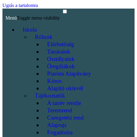
Ugrás a tartalomra
Menü
Toggle menu visibility
Iskola
Rólunk
Elérhetőség
Tanáraink
Osztályaink
Öregdiákok
Piarista Alapítvány
Kórus
Alapító oklevél
Tájékoztatók
A tanév rendje
Teremrend
Csengetési rend
Alaprajz
Fogadóóra