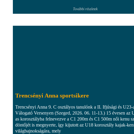
További részletek
Trencsényi Anna sportsikere
Trencsényi Anna 9. C osztályos tanulónk a II. Ifjúsági és U23-
Válogató Versenyen (Szeged, 2026. 06. 11-13.) 15 évesen az 
as korosztályba felnevezve a C1 200m és C1 500m női kenu 
döntőjét is megnyerte, így kijutott az U18 korosztály kajak-ke
világbajnokságára, mely