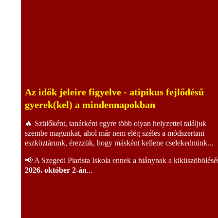
Az idők jeleire figyelve - atipikus fejlődésű
gyerek(kel) a mindennapokban
🔥 Szülőként, tanárként egyre több olyan helyzettel találjuk
szembe magunkat, ahol már nem elég széles a módszertani
eszköztárunk, érezzük, hogy másként kellene cselekednünk...
📢 A Szegedi Piarista Iskola ennek a hiánynak a kiküszöbölésé
2026. október 2-án
...