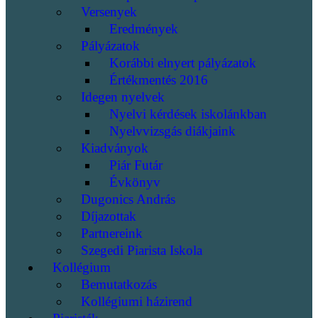
Versenyek
Eredmények
Pályázatok
Korábbi elnyert pályázatok
Értékmentés 2016
Idegen nyelvek
Nyelvi kérdések iskolánkban
Nyelvvizsgás diákjaink
Kiadványok
Piár Futár
Évkönyv
Dugonics András
Díjazottak
Partnereink
Szegedi Piarista Iskola
Kollégium
Bemutatkozás
Kollégiumi házirend