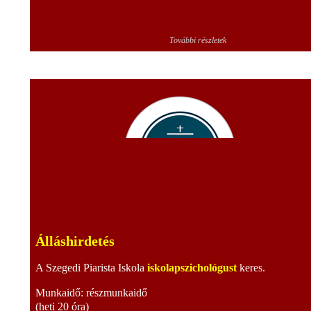
További részletek
Álláshirdetés
A Szegedi Piarista Iskola
iskolapszichológust
keres.
Munkaidő: részmunkaidő
(heti 20 óra)