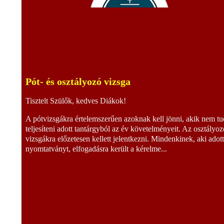
Pót- és osztályozó vizsga
Tisztelt Szülők, kedves Diákok!
A pótvizsgákra értelemszerűen azoknak kell jönni, akik nem tu
teljesíteni adott tantárgyból az év követelményeit. Az osztályoz
vizsgákra előzetesen kellett jelentkezni. Mindenkinek, aki adot
nyomtatványt, elfogadásra került a kérelme...