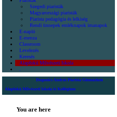
Piaristák
Szegedi piaristák
Magyarországi piaristák
Piarista pedagógia és lelkiség
Rendi ünnepek emléknapok imanapok
E-napló
E-menza
Classroom
Levelezés
Keresés
Alapfokú Művészeti Iskola
.
Dugonics András Piarista Gimnázium
Alapfokú Művészeti Iskola és Kollégium
You are here