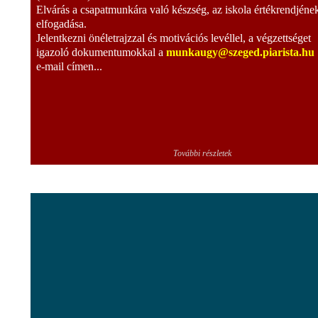
Elvárás a csapatmunkára való készség, az iskola értékrendjéne
elfogadása.
Jelentkezni önéletrajzzal és motivációs levéllel, a végzettséget
igazoló dokumentumokkal a
munkaugy@szeged.piarista.hu
e-mail címen...
További részletek