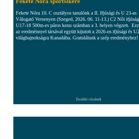
Fekete Nóra sportsikere
Fekete Nóra 10. C osztályos tanulónk a II. Ifjúsági és U 23-as
Válogató Versenyen (Szeged, 2026. 06. 11-13.) C2 Női ifjúság
U17-18 500m-es páros kenu számban a 3. helyen végzett. Ezz
az eredménnyel társával együtt kijutott a 2026-os ifjúsági és U
világbajnokságra Kanadába. Gratulálunk a szép eredményhez!
További részletek