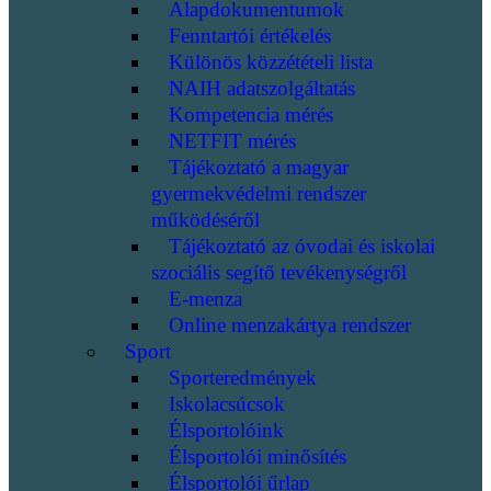
Alapdokumentumok
Fenntartói értékelés
Különös közzétételi lista
NAIH adatszolgáltatás
Kompetencia mérés
NETFIT mérés
Tájékoztató a magyar
gyermekvédelmi rendszer
működéséről
Tájékoztató az óvodai és iskolai
szociális segítő tevékenységről
E-menza
Online menzakártya rendszer
Sport
Sporteredmények
Iskolacsúcsok
Élsportolóink
Élsportolói minősítés
Élsportolói űrlap