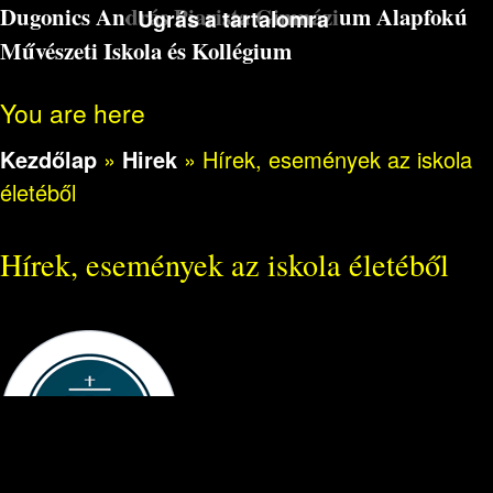
Dugonics András Piarista Gimnázium Alapfokú
Ugrás a tartalomra
Művészeti Iskola és Kollégium
You are here
Kezdőlap
»
Hirek
»
Hírek, események az iskola
életéből
Hírek, események az iskola életéből