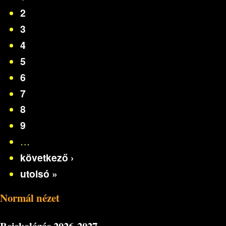
2
3
4
5
6
7
8
9
…
következő ›
utolsó »
Normál nézet