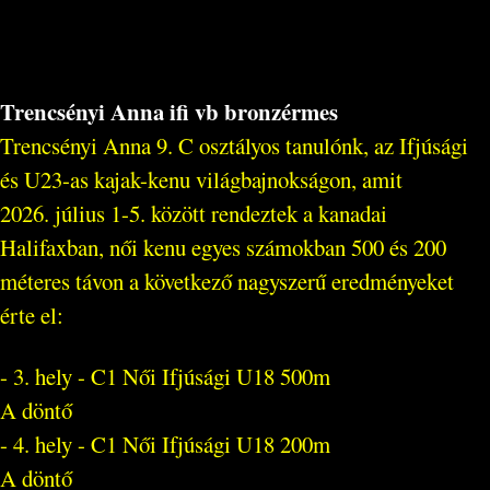
Trencsényi Anna ifi vb bronzérmes
Trencsényi Anna 9. C osztályos tanulónk, az Ifjúsági
és U23-as kajak-kenu világbajnokságon, amit
2026. július 1-5. között rendeztek a kanadai
Halifaxban, női kenu egyes számokban 500 és 200
méteres távon a következő nagyszerű eredményeket
érte el:
- 3. hely - C1 Női Ifjúsági U18 500m
A döntő
- 4. hely - C1 Női Ifjúsági U18 200m
A döntő