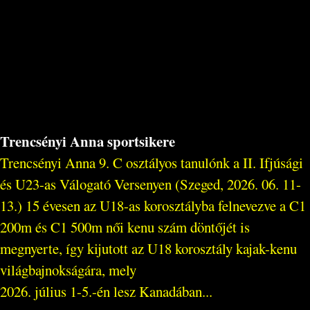
Trencsényi Anna sportsikere
Trencsényi Anna 9. C osztályos tanulónk a II. Ifjúsági
és U23-as Válogató Versenyen (Szeged, 2026. 06. 11-
13.) 15 évesen az U18-as korosztályba felnevezve a C1
200m és C1 500m női kenu szám döntőjét is
megnyerte, így kijutott az U18 korosztály kajak-kenu
világbajnokságára, mely
2026. július 1-5.-én lesz Kanadában...