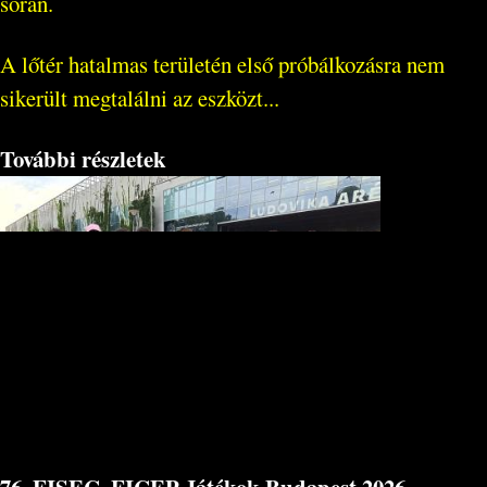
során.
A lőtér hatalmas területén első próbálkozásra nem
sikerült megtalálni az eszközt...
További részletek
76. FISEC–FICEP Játékok Budapest 2026