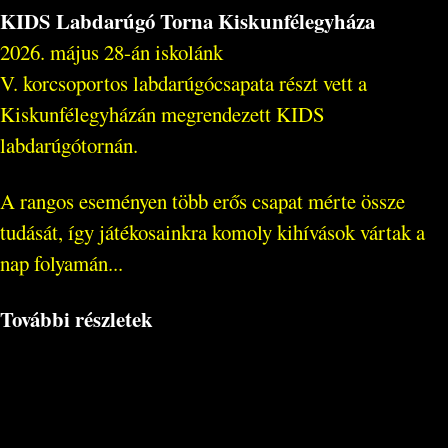
KIDS Labdarúgó Torna Kiskunfélegyháza
2026. május 28-án iskolánk
V. korcsoportos labdarúgócsapata részt vett a
Kiskunfélegyházán megrendezett KIDS
labdarúgótornán.
A rangos eseményen több erős csapat mérte össze
tudását, így játékosainkra komoly kihívások vártak a
nap folyamán...
További részletek