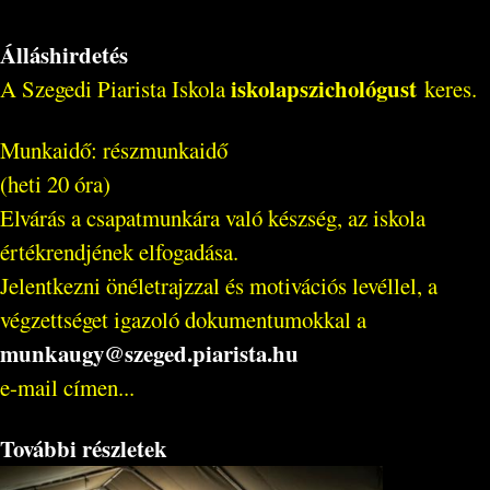
Álláshirdetés
iskolapszichológust
A Szegedi Piarista Iskola
keres.
Munkaidő: részmunkaidő
(heti 20 óra)
Elvárás a csapatmunkára való készség, az iskola
értékrendjének elfogadása.
Jelentkezni önéletrajzzal és motivációs levéllel, a
végzettséget igazoló dokumentumokkal a
munkaugy@szeged.piarista.hu
e-mail címen...
További részletek