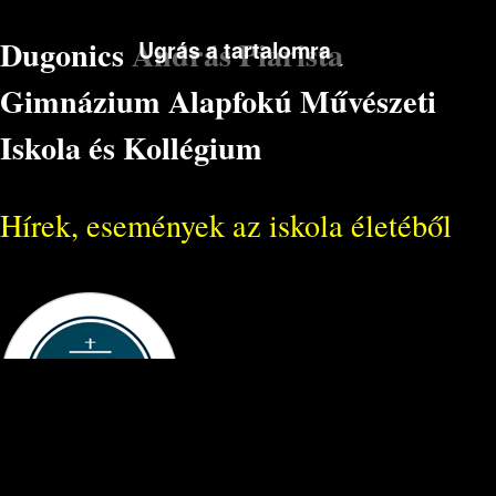
Dugonics András Piarista
Ugrás a tartalomra
Gimnázium Alapfokú Művészeti
Iskola és Kollégium
Hírek, események az iskola életéből