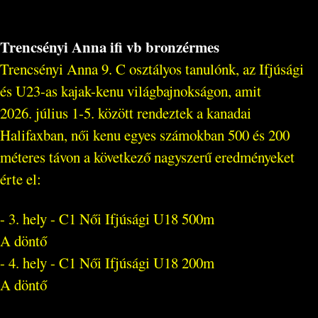
Trencsényi Anna ifi vb bronzérmes
Trencsényi Anna 9. C osztályos tanulónk, az Ifjúsági
és U23-as kajak-kenu világbajnokságon, amit
2026. július 1-5. között rendeztek a kanadai
Halifaxban, női kenu egyes számokban 500 és 200
méteres távon a következő nagyszerű eredményeket
érte el:
- 3. hely - C1 Női Ifjúsági U18 500m
A döntő
- 4. hely - C1 Női Ifjúsági U18 200m
A döntő