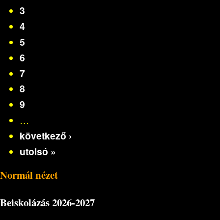
3
4
5
6
7
8
9
…
következő ›
utolsó »
Normál nézet
Beiskolázás
2026-2027