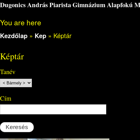
Dugonics András Piarista Gimnázium Alapfokú Műv
You are here
Kezdőlap
»
Kep
»
Képtár
Képtár
Tanév
Cím