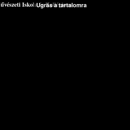
észeti Iskola és Kollégium
Ugrás a tartalomra