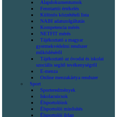
Alapdokumentumok
Fenntartói értékelés
Különös közzétételi lista
NAIH adatszolgáltatás
Kompetencia mérés
NETFIT mérés
Tájékoztató a magyar
gyermekvédelmi rendszer
működéséről
Tájékoztató az óvodai és iskolai
szociális segítő tevékenységről
E-menza
Online menzakártya rendszer
Sport
Sporteredmények
Iskolacsúcsok
Élsportolóink
Élsportolói minősítés
Élsportolói űrlap