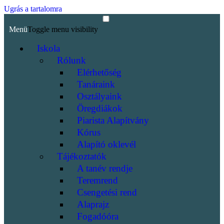
Ugrás a tartalomra
Menü
Toggle menu visibility
Iskola
Rólunk
Elérhetőség
Tanáraink
Osztályaink
Öregdiákok
Piarista Alapítvány
Kórus
Alapító oklevél
Tájékoztatók
A tanév rendje
Teremrend
Csengetési rend
Alaprajz
Fogadóóra