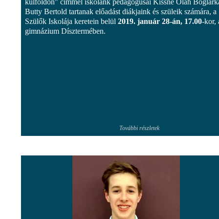
külföldön" címmel iskolánk pedagógusai Kissné Oláh Boglárk
Butty Bertold tartanak előadást diákjaink és szüleik számára, a
Szülők Iskolája keretein belül
2019. január 28-án, 17.00
-kor, 
gimnázium Dísztermében.
További részletek