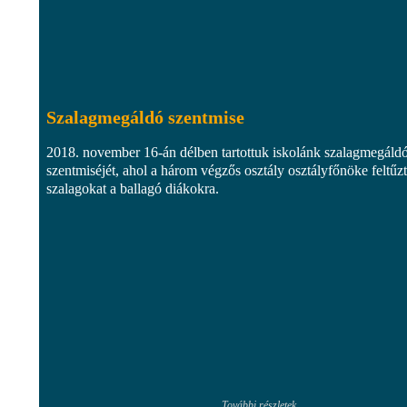
Szalagmegáldó szentmise
2018. november 16-án délben tartottuk iskolánk szalagmegáld
szentmiséjét, ahol a három végzős osztály osztályfőnöke feltűzt
szalagokat a ballagó diákokra.
További részletek