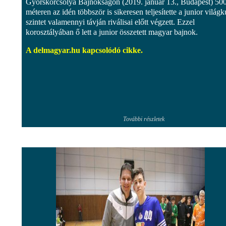
Gyorskorcsolya Bajnokságon (2019. január 13., Budapest) 50
méteren az idén többször is sikeresen teljesítette a junior világ
szintet valamennyi távján riválisai előtt végzett. Ezzel
korosztályában ő lett a junior összetett magyar bajnok.
A delmagyar.hu kapcsolódó cikke.
További részletek