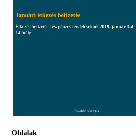
Januári étkezés befizetés
Étkezés befizetés készpénzes rendeléseknél
2019. január 3-4
.
14 óráig.
További részletek
Oldalak