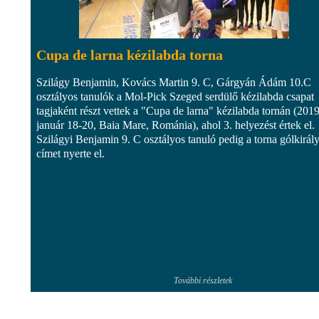
Cupa de larna kézilabda torna
Szilágy Benjamin, Kovács Martin 9. C, Gárgyán Ádám 10.C
osztályos tanulók a Mol-Pick Szeged serdülő kézilabda csapat
tagjaként részt vettek a "Cupa de larna" kézilabda tornán (2019
január 18-20, Baia Mare, Románia), ahol 3. helyezést értek el.
Szilágyi Benjamin 9. C osztályos tanuló pedig a torna gólkirál
címet nyerte el.
További részletek