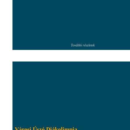
További részletek
Városi Úszó Diákolimpia