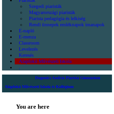
Piaristák
Szegedi piaristák
Magyarországi piaristák
Piarista pedagógia és lelkiség
Rendi ünnepek emléknapok imanapok
E-napló
E-menza
Classroom
Levelezés
Keresés
Alapfokú Művészeti Iskola
.
Dugonics András Piarista Gimnázium
Alapfokú Művészeti Iskola és Kollégium
You are here