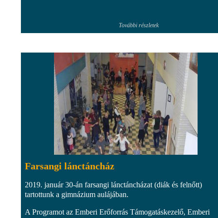
További részletek
Farsangi lánctáncház
2019. január 30-án farsangi lánctáncházat (diák és felnőtt)
tartottunk a gimnázium aulájában.
A Programot az Emberi Erőforrás Támogatáskezelő, Emberi