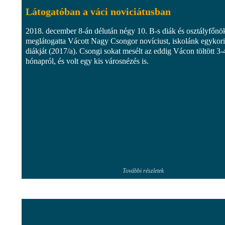
Látogatóban a váci noviciátusban
2018. december 8-án délután négy 10. B-s diák és osztályfőn
meglátogatta Vácott Nagy Csongor novíciust, iskolánk egykori
diákját (2017/a). Csongi sokat mesélt az eddig Vácon töltött 3-
hónapról, és volt egy kis városnézés is.
További részletek