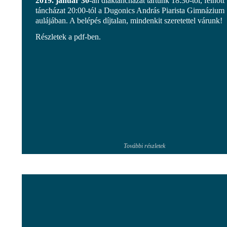
2019. január 30
-án diáktáncházat tartunk 18:30-tól, felnőtt
táncházat 20:00-tól a Dugonics András Piarista Gimnázium
aulájában. A belépés díjtalan, mindenkit szeretettel várunk!
Részletek a pdf-ben.
További részletek