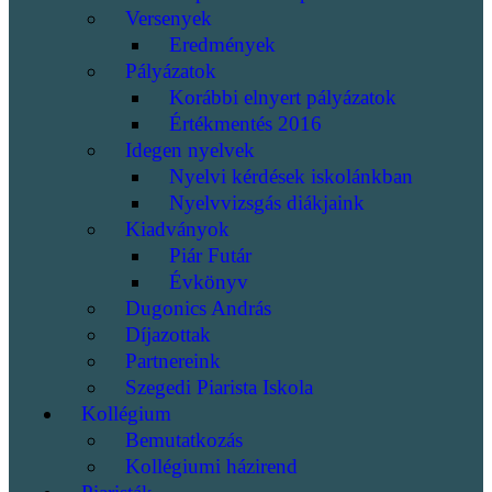
Versenyek
Eredmények
Pályázatok
Korábbi elnyert pályázatok
Értékmentés 2016
Idegen nyelvek
Nyelvi kérdések iskolánkban
Nyelvvizsgás diákjaink
Kiadványok
Piár Futár
Évkönyv
Dugonics András
Díjazottak
Partnereink
Szegedi Piarista Iskola
Kollégium
Bemutatkozás
Kollégiumi házirend