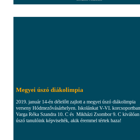
Megyei úszó diákolimpia
2019. január 14-én délelőtt zajlott a megyei úszó diákolimpia
verseny Hódmezővásárhelyen. Iskolánkat V-VI. korcsoportba
Varga Réka Szandra 10. C és Mikházi Zsombor 9. C kiválóan
úszó tanulóink képviselték, akik éremmel tértek haza!