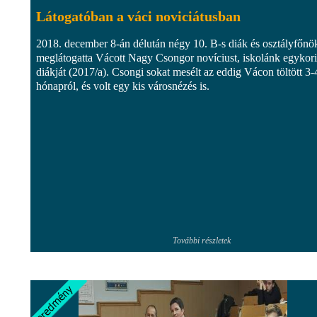
Látogatóban a váci noviciátusban
2018. december 8-án délután négy 10. B-s diák és osztályfőn
meglátogatta Vácott Nagy Csongor novíciust, iskolánk egykori
diákját (2017/a). Csongi sokat mesélt az eddig Vácon töltött 3-
hónapról, és volt egy kis városnézés is.
További részletek