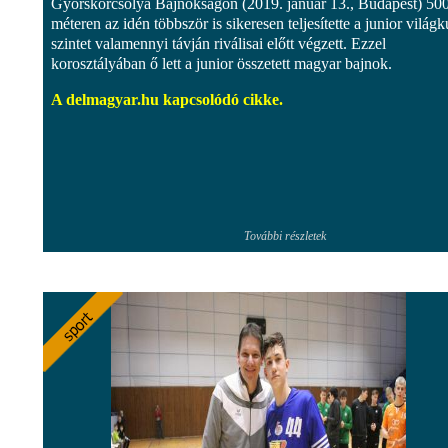
Gyorskorcsolya Bajnokságon (2019. január 13., Budapest) 50
méteren az idén többször is sikeresen teljesítette a junior világ
szintet valamennyi távján riválisai előtt végzett. Ezzel
korosztályában ő lett a junior összetett magyar bajnok.
A delmagyar.hu kapcsolódó cikke.
További részletek