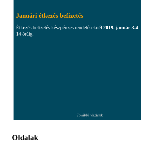
Januári étkezés befizetés
Étkezés befizetés készpénzes rendeléseknél
2019. január 3-4
.
14 óráig.
További részletek
Oldalak