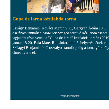
Cupa de larna kézilabda torna
Szilágy Benjamin, Kovács Martin 9. C, Gárgyán Ádám 10.C
osztályos tanulók a Mol-Pick Szeged serdülő kézilabda csapat
tagjaként részt vettek a "Cupa de larna" kézilabda tornán (2019
január 18-20, Baia Mare, Románia), ahol 3. helyezést értek el.
Szilágyi Benjamin 9. C osztályos tanuló pedig a torna gólkirál
címet nyerte el.
További részletek