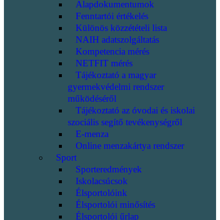
Alapdokumentumok
Fenntartói értékelés
Különös közzétételi lista
NAIH adatszolgáltatás
Kompetencia mérés
NETFIT mérés
Tájékoztató a magyar
gyermekvédelmi rendszer
működéséről
Tájékoztató az óvodai és iskolai
szociális segítő tevékenységről
E-menza
Online menzakártya rendszer
Sport
Sporteredmények
Iskolacsúcsok
Élsportolóink
Élsportolói minősítés
Élsportolói űrlap