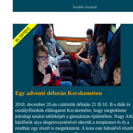
További részletek
Egy adventi délután Kecskeméten
2018. december 20-án csütörtök délután 21 fő 10. B-s diák és
osztályfőnökük ellátogatott Kecskemétre, hogy megtekintse
jelenlegi tanárai tablóképét a gimnázium épületében. Nagy Atti
házfőnök atya idegenvezetésével sikerült a templomot és és a
rendház egy részét is megtekinteni. A kora este hátralévő részét