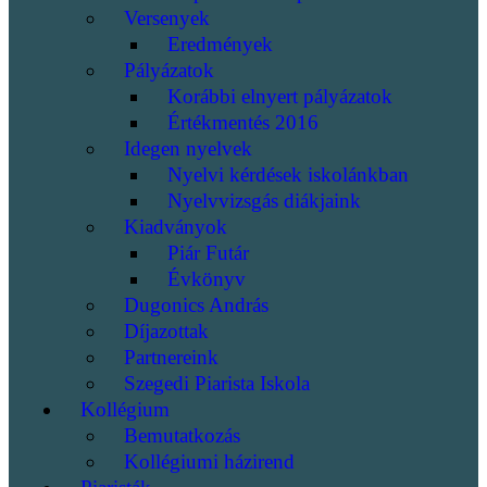
Versenyek
Eredmények
Pályázatok
Korábbi elnyert pályázatok
Értékmentés 2016
Idegen nyelvek
Nyelvi kérdések iskolánkban
Nyelvvizsgás diákjaink
Kiadványok
Piár Futár
Évkönyv
Dugonics András
Díjazottak
Partnereink
Szegedi Piarista Iskola
Kollégium
Bemutatkozás
Kollégiumi házirend