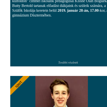
külföldön" címmel iskolánk pedagógusai Kissné Oláh Boglárk
Butty Bertold tartanak előadást diákjaink és szüleik számára, a
Szülők Iskolája keretein belül
2019. január 28-án, 17.00
-kor, 
gimnázium Dísztermében.
További részletek