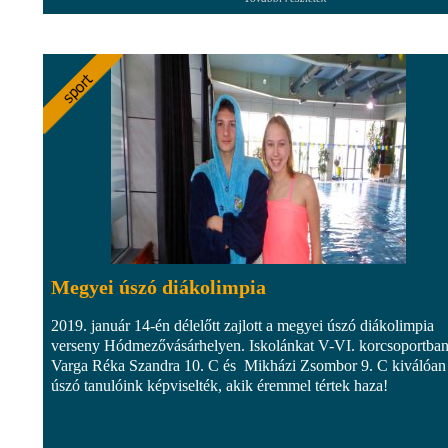
Megyei úszó diákolimpia
2019. január 14-én délelőtt zajlott a megyei úszó diákolimpia
verseny Hódmezővásárhelyen. Iskolánkat V-VI. korcsoportba
Varga Réka Szandra 10. C és Mikházi Zsombor 9. C kiválóan
úszó tanulóink képviselték, akik éremmel tértek haza!