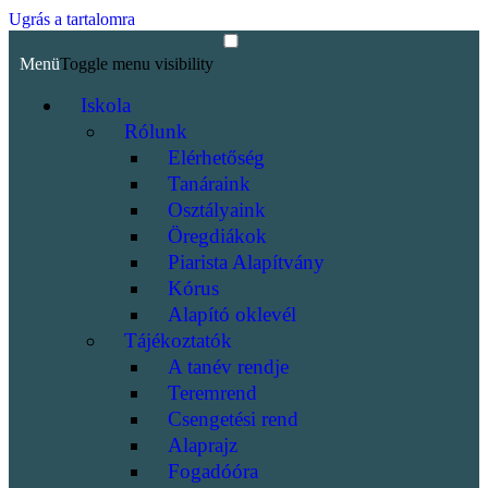
Ugrás a tartalomra
Menü
Toggle menu visibility
Iskola
Rólunk
Elérhetőség
Tanáraink
Osztályaink
Öregdiákok
Piarista Alapítvány
Kórus
Alapító oklevél
Tájékoztatók
A tanév rendje
Teremrend
Csengetési rend
Alaprajz
Fogadóóra