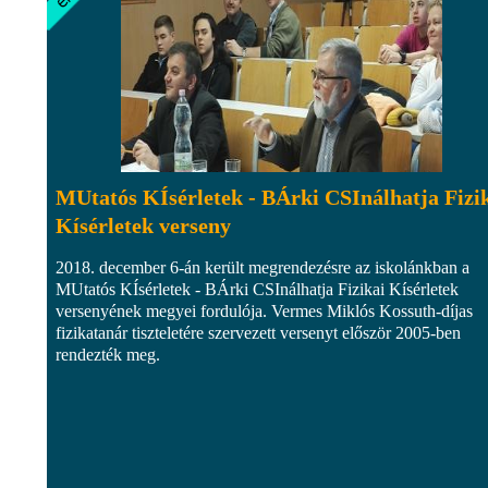
MUtatós KÍsérletek - BÁrki CSInálhatja Fizi
Kísérletek verseny
2018. december 6-án került megrendezésre az iskolánkban a
MUtatós KÍsérletek - BÁrki CSInálhatja Fizikai Kísérletek
versenyének megyei fordulója. Vermes Miklós Kossuth-díjas
fizikatanár tiszteletére szervezett versenyt először 2005-ben
rendezték meg.