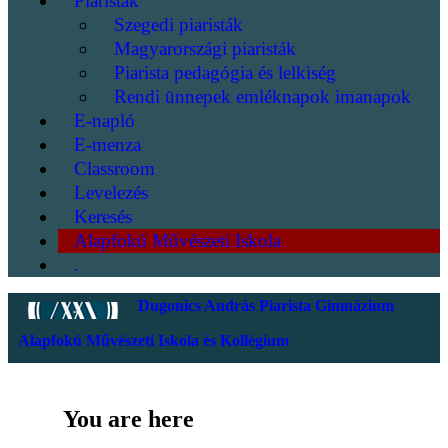
Piaristák
Szegedi piaristák
Magyarországi piaristák
Piarista pedagógia és lelkiség
Rendi ünnepek emléknapok imanapok
E-napló
E-menza
Classroom
Levelezés
Keresés
Alapfokú Művészeti Iskola
.
Dugonics András Piarista Gimnázium
Alapfokú Művészeti Iskola és Kollégium
You are here