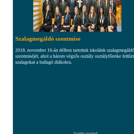
Szalagmegáldó szentmise
2018. november 16-án délben tartottuk iskolánk szalagmegáld
szentmiséjét, ahol a három végzős osztály osztályfőnöke feltűzt
szalagokat a ballagó diákokra.
További részletek