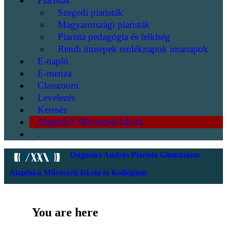
Piaristák
Szegedi piaristák
Magyarországi piaristák
Piarista pedagógia és lelkiség
Rendi ünnepek emléknapok imanapok
E-napló
E-menza
Classroom
Levelezés
Keresés
Alapfokú Művészeti Iskola
.
Dugonics András Piarista Gimnázium
Alapfokú Művészeti Iskola és Kollégium
You are here