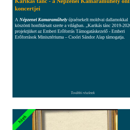
Karikás tánc - a Népzenei Kamaraműhely onl
koncertjei
A
Népzenei Kamaraműhely
újraénekelt moldvai dallamokkal
köszönti honfitársait szerte a világban. „Karikás tánc 2019-202
projektjüket az Emberi Erőforrás Támogatáskezelő - Emberi
Erőforrások Minisztériuma – Csoóri Sándor Alap támogatja.
További részletek