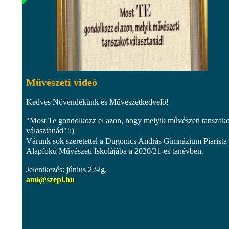
Művészeti videó
Kedves Növendékünk és Művészetkedvelő!
"Most Te gondolkozz el azon, hogy melyik művészeti tanszako
választanád"!:)
Várunk sok szeretettel a Dugonics András Gimnázium Piarista
Alapfokú Művészeti Iskolájába a 2020/21-es tanévben.
Jelentkezés: június 22-ig.
ami@szepi.hu