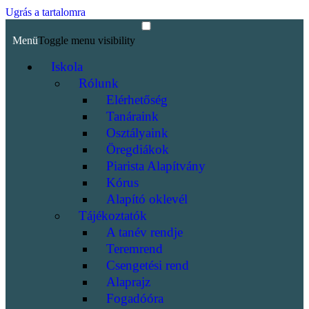
Ugrás a tartalomra
Menü
Toggle menu visibility
Iskola
Rólunk
Elérhetőség
Tanáraink
Osztályaink
Öregdiákok
Piarista Alapítvány
Kórus
Alapító oklevél
Tájékoztatók
A tanév rendje
Teremrend
Csengetési rend
Alaprajz
Fogadóóra