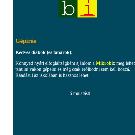
Gépírás
Kedves diákok (és tanárok)!
Könnyed nyári elfoglaltságként ajánlom a
Mikrobi
t: meg lehet
tanulni vakon gépelni és még csak erőlködni sem kell hozzá.
Ráadásul az iskolában is hasznos lehet.
Jó mulatást!