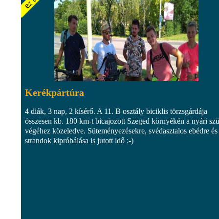
Kerékpártúra
4 diák, 3 nap, 2 kísérő. A 11. B osztály biciklis törzsgárdája
összesen kb. 180 km-t bicajozott Szeged környékén a nyári sz
végéhez közeledve. Süteményezésekre, svédasztalos ebédre és
strandok kipróbálása is jutott idő :-)