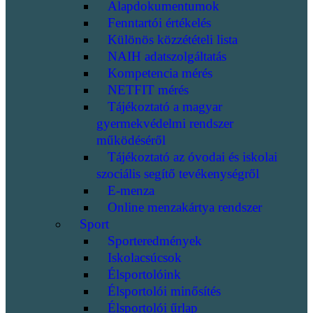
Alapdokumentumok
Fenntartói értékelés
Különös közzétételi lista
NAIH adatszolgáltatás
Kompetencia mérés
NETFIT mérés
Tájékoztató a magyar
gyermekvédelmi rendszer
működéséről
Tájékoztató az óvodai és iskolai
szociális segítő tevékenységről
E-menza
Online menzakártya rendszer
Sport
Sporteredmények
Iskolacsúcsok
Élsportolóink
Élsportolói minősítés
Élsportolói űrlap