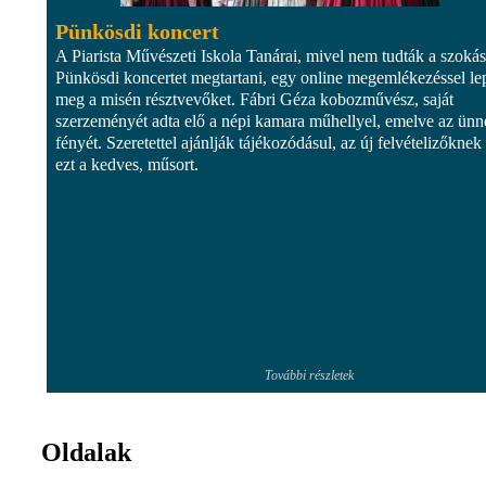
Pünkösdi koncert
A Piarista Művészeti Iskola Tanárai, mivel nem tudták a szoká
Pünkösdi koncertet megtartani, egy online megemlékezéssel le
meg a misén résztvevőket. Fábri Géza kobozművész, saját
szerzeményét adta elő a népi kamara műhellyel, emelve az ünn
fényét. Szeretettel ajánlják tájékozódásul, az új felvételizőknek 
ezt a kedves, műsort.
További részletek
Oldalak