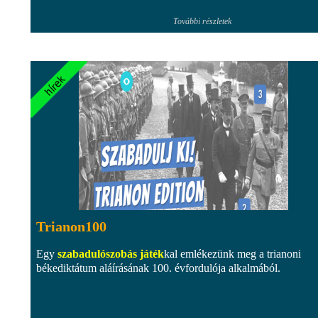
További részletek
Trianon100
Egy
szabadulószobás játék
kal emlékezünk meg a trianoni
békediktátum aláírásának 100. évfordulója alkalmából.