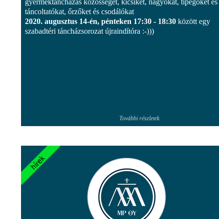
gyermektáncházas közösséget, kicsiket, nagyokat, tipegőket és
táncoltatókat, őrzőket és csodálókat
2020. augusztus 14-én, pénteken 17:30 - 18:30
között egy
szabadtéri táncházsorozat újraindítóra :-)))
További részletek