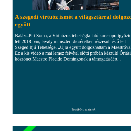
A szegedi virtuóz ismét a világsztárral dolgoz
együtt
Balázs-Piri Soma, a Virtuózok tehetségkutató korcsoportgyőzt
lett 2018-ban, tavaly miniszteri dicséretben részesült és ő lett
Szeged Ifjú Tehetsége. „Újra együtt dolgozhattam a Maestróva
Ez a kis videó a mai lemez felvétel előtti próbán készült! Óriási
köszönet Maestro Placido Domingonak a támogatásáért...
További részletek