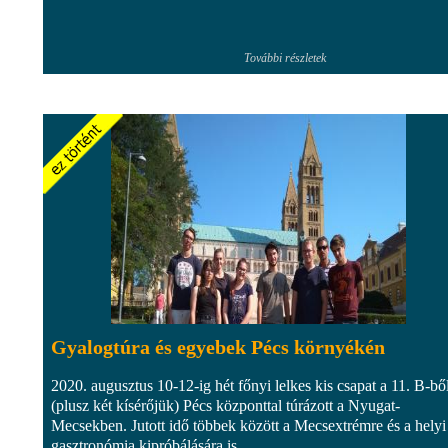
További részletek
Gyalogtúra és egyebek Pécs környékén
2020. augusztus 10-12-ig hét főnyi lelkes kis csapat a 11. B-bő
(plusz két kísérőjük) Pécs központtal túrázott a Nyugat-
Mecsekben. Jutott idő többek között a Mecsextrémre és a helyi
gasztronómia kipróbálására is.