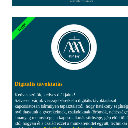
További részletek
Digitális távoktatás
Kedves szülők, kedves diákjaink!
Szívesen várjuk visszajelzéseiket a digitális távoktatással
kapcsolatosan bármilyen tapasztalatról, hogy hatékony segítség
nyújthassunk a gyerekeknek, családoknak (örömök, nehézsége
tananyag mennyisége, a kapcsolattartás sűrűsége, gép előtt töltö
idő, hogyan él a család ezzel a munkarenddel együtt, technikai