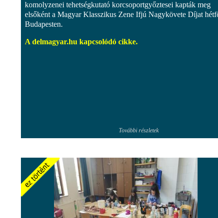
komolyzenei tehetségkutató korcsoportgyőztesei kapták meg
elsőként a Magyar Klasszikus Zene Ifjú Nagykövete Díjat hétf
Budapesten.
A delmagyar.hu kapcsolódó cikke.
További részletek