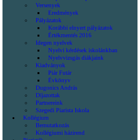
Versenyek
Eredmények
Pályázatok
Korábbi elnyert pályázatok
Értékmentés 2016
Idegen nyelvek
Nyelvi kérdések iskolánkban
Nyelvvizsgás diákjaink
Kiadványok
Piár Futár
Évkönyv
Dugonics András
Díjazottak
Partnereink
Szegedi Piarista Iskola
Kollégium
Bemutatkozás
Kollégiumi házirend