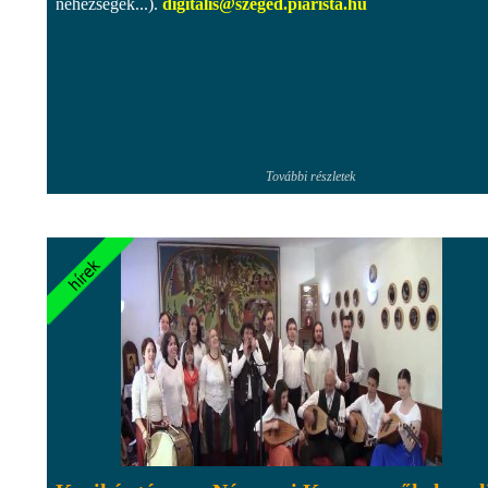
nehézségek...).
digitalis@szeged.piarista.hu
További részletek