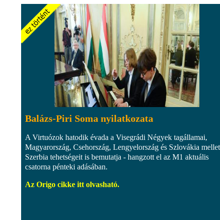
Balázs-Piri Soma nyilatkozata
A Virtuózok hatodik évada a Visegrádi Négyek tagállamai,
Magyarország, Csehország, Lengyelország és Szlovákia mellet
Szerbia tehetségeit is bemutatja - hangzott el az M1 aktuális
csatorna pénteki adásában.
Az Origo cikke itt olvasható.