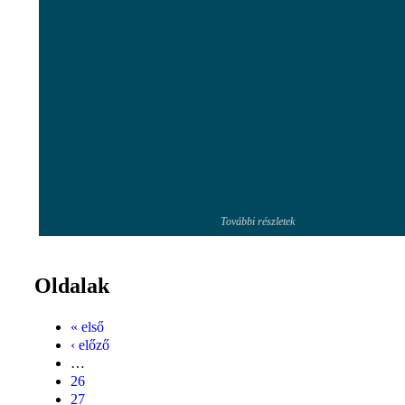
További részletek
Oldalak
« első
‹ előző
…
26
27