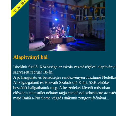
Alapítványi bál
Iskolánk Szülői Közössége az iskola vezetőségével alapítványi 
szervezett február 18-án.
A jó hangulatú és bensőséges rendezvényen Jusztinné Nedelko
Aliz igazgatónő és Horváth Szabolcsné Klári, SZK elnöke
beszédét hallgathattuk meg. A beszédeket követő műsorban
először a tantestület néhány tagja énekléssel színesítette az estét
majd Balázs-Piri Soma végzős diákunk zongorajátékával...