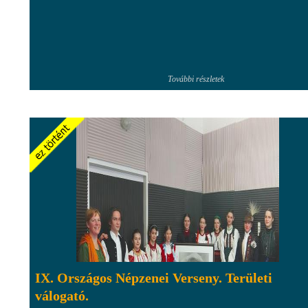
További részletek
IX. Országos Népzenei Verseny. Területi
válogató.