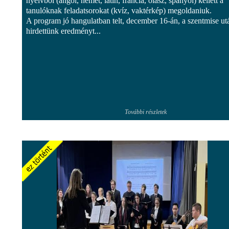
nyelvből (angol, német, latin, francia, olasz, spanyol) kellett a
tanulóknak feladatsorokat (kvíz, vaktérkép) megoldaniuk.
A program jó hangulatban telt, december 16-án, a szentmise ut
hirdettünk eredményt...
További részletek