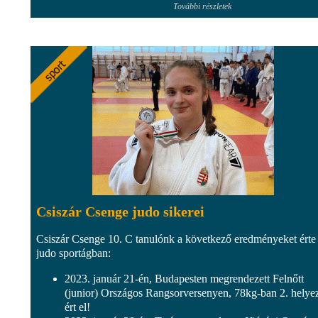
További részletek
Csiszár Csenge judo sikerei
Csiszár Csenge 10. C tanulónk a következő eredményeket érte 
judo sportágban:
2023. január 21-én, Budapesten megrendezett Felnőtt
(junior) Országos Rangsorversenyen, 78kg-ban 2. helye
ért el!