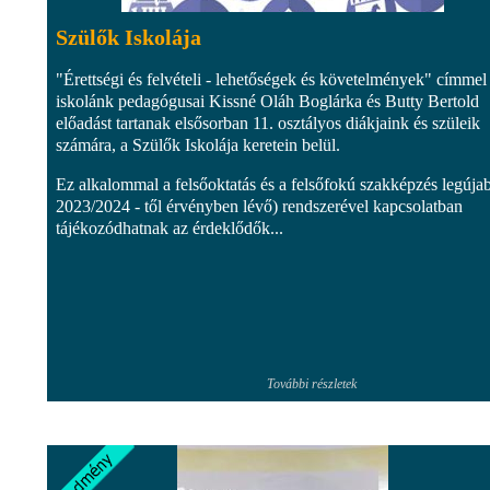
Szülők Iskolája
"Érettségi és felvételi - lehetőségek és követelmények" címmel
iskolánk pedagógusai Kissné Oláh Boglárka és Butty Bertold
előadást tartanak elsősorban 11. osztályos diákjaink és szüleik
számára, a Szülők Iskolája keretein belül.
Ez alkalommal a felsőoktatás és a felsőfokú szakképzés legújab
2023/2024 - től érvényben lévő) rendszerével kapcsolatban
tájékozódhatnak az érdeklődők...
További részletek