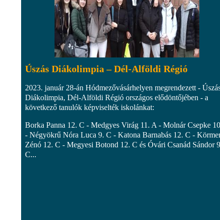
Úszás Diákolimpia – Dél-Alföldi Régió
2023. január 28-án Hódmezővásárhelyen megrendezett - Úszá
Diákolimpia, Dél-Alföldi Régió országos elődöntőjében - a
következő tanulók képviselték iskolánkat:
Borka Panna 12. C - Medgyes Virág 11. A - Molnár Csepke 10
- Négyökrű Nóra Luca 9. C - Katona Barnabás 12. C - Körme
Zénó 12. C - Megyesi Botond 12. C és Óvári Csanád Sándor 9
C...