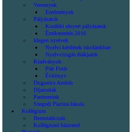
Versenyek
Eredmények
Pályázatok
Korábbi elnyert pályázatok
Értékmentés 2016
Idegen nyelvek
Nyelvi kérdések iskolánkban
Nyelvvizsgás diákjaink
Kiadványok
Piár Futár
Évkönyv
Dugonics András
Díjazottak
Partnereink
Szegedi Piarista Iskola
Kollégium
Bemutatkozás
Kollégiumi házirend