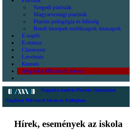
Piaristák
Szegedi piaristák
Magyarországi piaristák
Piarista pedagógia és lelkiség
Rendi ünnepek emléknapok imanapok
E-napló
E-menza
Classroom
Levelezés
Keresés
Alapfokú Művészeti Iskola
.
Dugonics András Piarista Gimnázium
Alapfokú Művészeti Iskola és Kollégium
Hírek, események az iskola