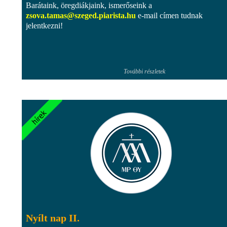
Barátaink, öregdiákjaink, ismerőseink a
zsova.tamas@szeged.piarista.hu
e-mail címen tudnak
jelentkezni!
További részletek
Nyílt nap II.