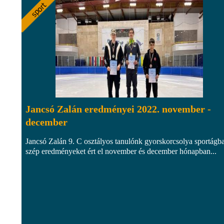
Jancsó Zalán eredményei 2022. november -
december
Jancsó Zalán 9. C osztályos tanulónk gyorskorcsolya sportágb
szép eredményeket ért el november és december hónapban...