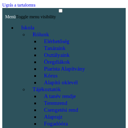
Ugrás a tartalomra
Menü
Toggle menu visibility
Iskola
Rólunk
Elérhetőség
Tanáraink
Osztályaink
Öregdiákok
Piarista Alapítvány
Kórus
Alapító oklevél
Tájékoztatók
A tanév rendje
Teremrend
Csengetési rend
Alaprajz
Fogadóóra