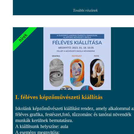
További részletek
I. féléves képzőművészeti kiállítás
Iskolánk képzőművészeti kiállítást rendez, amely alkalommal az
féléves grafika, festészet,fotó, tűzzománc és tanórai növendék
munkák kerülnek bemutatásra.
A kiállítsunk helyszíne: aula
A esemény megnyitója: