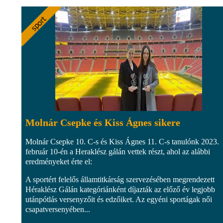
Molnár Csepke és Kiss Ágnes sikere
Molnár Csepke 10. C-s és Kiss Ágnes 11. C-s tanulónk 2023.
február 10-én a Heraklész gálán vettek részt, ahol az alábbi
eredményeket érte el:
A sportért felelős államtitkárság szervezésében megrendezett
Héraklész Gálán kategóriánként díjazták az előző év legjobb
utánpótlás versenyzőit és edzőiket. Az egyéni sportágak női
csapatversenyében...