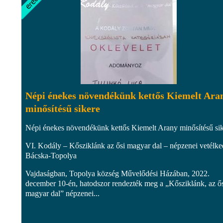
Népi énekes növendékünk kettős Kiemelt Ara
minősítésű sikere
Népi énekes növendékünk kettős Kiemelt Arany minősítésű si
VI. Kodály – Kősziklánk az ősi magyar dal – népzenei vetélke
Bácska-Topolya
Vajdaságban, Topolya község Művelődési Házában, 2022.
december 10-én, hatodszor rendezték meg a „Kősziklánk, az ő
magyar dal” népzenei...