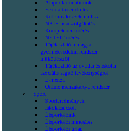
Alapdokumentumok
Fenntartói értékelés
Különös közzétételi lista
NAIH adatszolgáltatás
Kompetencia mérés
NETFIT mérés
Tájékoztató a magyar
gyermekvédelmi rendszer
működéséről
Tájékoztató az óvodai és iskolai
szociális segítő tevékenységről
E-menza
Online menzakártya rendszer
Sport
Sporteredmények
Iskolacsúcsok
Élsportolóink
Élsportolói minősítés
Élsportolói űrlap