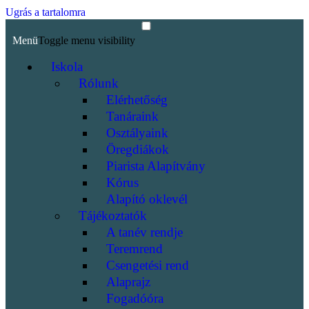
Ugrás a tartalomra
Menü
Toggle menu visibility
Iskola
Rólunk
Elérhetőség
Tanáraink
Osztályaink
Öregdiákok
Piarista Alapítvány
Kórus
Alapító oklevél
Tájékoztatók
A tanév rendje
Teremrend
Csengetési rend
Alaprajz
Fogadóóra