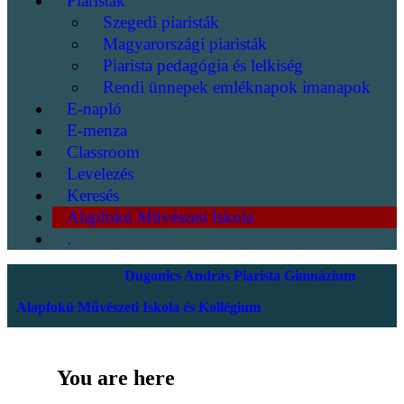
Piaristák
Szegedi piaristák
Magyarországi piaristák
Piarista pedagógia és lelkiség
Rendi ünnepek emléknapok imanapok
E-napló
E-menza
Classroom
Levelezés
Keresés
Alapfokú Művészeti Iskola
.
Dugonics András Piarista Gimnázium
Alapfokú Művészeti Iskola és Kollégium
You are here