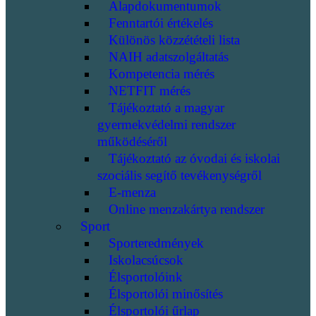
Alapdokumentumok
Fenntartói értékelés
Különös közzétételi lista
NAIH adatszolgáltatás
Kompetencia mérés
NETFIT mérés
Tájékoztató a magyar
gyermekvédelmi rendszer
működéséről
Tájékoztató az óvodai és iskolai
szociális segítő tevékenységről
E-menza
Online menzakártya rendszer
Sport
Sporteredmények
Iskolacsúcsok
Élsportolóink
Élsportolói minősítés
Élsportolói űrlap