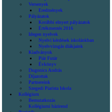
Versenyek
Eredmények
Pályázatok
Korábbi elnyert pályázatok
Értékmentés 2016
Idegen nyelvek
Nyelvi kérdések iskolánkban
Nyelvvizsgás diákjaink
Kiadványok
Piár Futár
Évkönyv
Dugonics András
Díjazottak
Partnereink
Szegedi Piarista Iskola
Kollégium
Bemutatkozás
Kollégiumi házirend