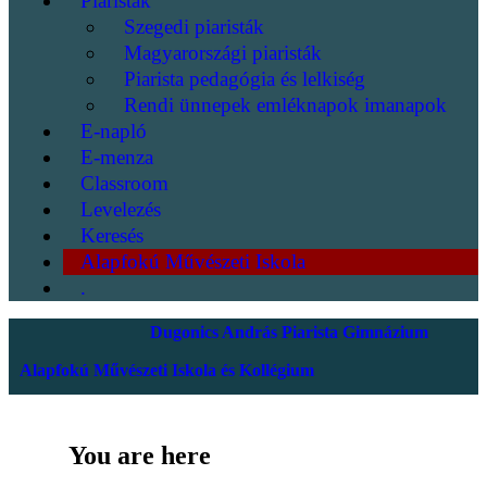
Piaristák
Szegedi piaristák
Magyarországi piaristák
Piarista pedagógia és lelkiség
Rendi ünnepek emléknapok imanapok
E-napló
E-menza
Classroom
Levelezés
Keresés
Alapfokú Művészeti Iskola
.
Dugonics András Piarista Gimnázium
Alapfokú Művészeti Iskola és Kollégium
You are here