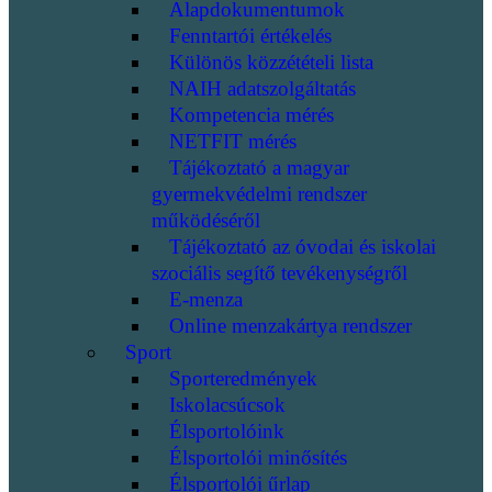
Alapdokumentumok
Fenntartói értékelés
Különös közzétételi lista
NAIH adatszolgáltatás
Kompetencia mérés
NETFIT mérés
Tájékoztató a magyar
gyermekvédelmi rendszer
működéséről
Tájékoztató az óvodai és iskolai
szociális segítő tevékenységről
E-menza
Online menzakártya rendszer
Sport
Sporteredmények
Iskolacsúcsok
Élsportolóink
Élsportolói minősítés
Élsportolói űrlap