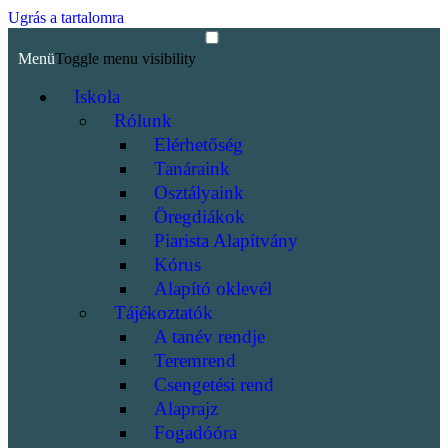
Ugrás a tartalomra
Menü
Toggle menu visibility
Iskola
Rólunk
Elérhetőség
Tanáraink
Osztályaink
Öregdiákok
Piarista Alapítvány
Kórus
Alapító oklevél
Tájékoztatók
A tanév rendje
Teremrend
Csengetési rend
Alaprajz
Fogadóóra