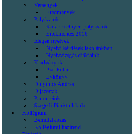
Versenyek
Eredmények
Pályázatok
Korábbi elnyert pályázatok
Értékmentés 2016
Idegen nyelvek
Nyelvi kérdések iskolánkban
Nyelvvizsgás diákjaink
Kiadványok
Piár Futár
Évkönyv
Dugonics András
Díjazottak
Partnereink
Szegedi Piarista Iskola
Kollégium
Bemutatkozás
Kollégiumi házirend