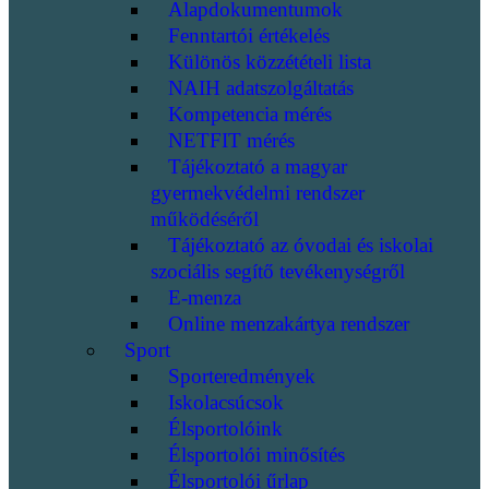
Alapdokumentumok
Fenntartói értékelés
Különös közzétételi lista
NAIH adatszolgáltatás
Kompetencia mérés
NETFIT mérés
Tájékoztató a magyar
gyermekvédelmi rendszer
működéséről
Tájékoztató az óvodai és iskolai
szociális segítő tevékenységről
E-menza
Online menzakártya rendszer
Sport
Sporteredmények
Iskolacsúcsok
Élsportolóink
Élsportolói minősítés
Élsportolói űrlap