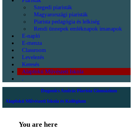
Piaristák
Szegedi piaristák
Magyarországi piaristák
Piarista pedagógia és lelkiség
Rendi ünnepek emléknapok imanapok
E-napló
E-menza
Classroom
Levelezés
Keresés
Alapfokú Művészeti Iskola
.
Dugonics András Piarista Gimnázium
Alapfokú Művészeti Iskola és Kollégium
You are here