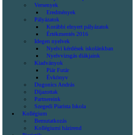
Versenyek
Eredmények
Pályázatok
Korábbi elnyert pályázatok
Értékmentés 2016
Idegen nyelvek
Nyelvi kérdések iskolánkban
Nyelvvizsgás diákjaink
Kiadványok
Piár Futár
Évkönyv
Dugonics András
Díjazottak
Partnereink
Szegedi Piarista Iskola
Kollégium
Bemutatkozás
Kollégiumi házirend