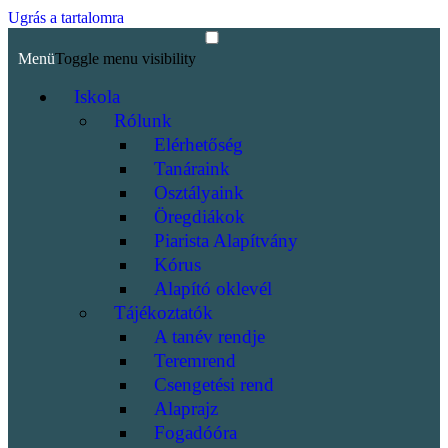
Ugrás a tartalomra
Menü
Toggle menu visibility
Iskola
Rólunk
Elérhetőség
Tanáraink
Osztályaink
Öregdiákok
Piarista Alapítvány
Kórus
Alapító oklevél
Tájékoztatók
A tanév rendje
Teremrend
Csengetési rend
Alaprajz
Fogadóóra