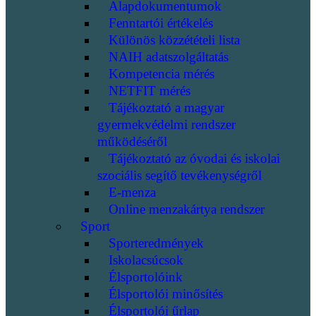
Alapdokumentumok
Fenntartói értékelés
Különös közzétételi lista
NAIH adatszolgáltatás
Kompetencia mérés
NETFIT mérés
Tájékoztató a magyar
gyermekvédelmi rendszer
működéséről
Tájékoztató az óvodai és iskolai
szociális segítő tevékenységről
E-menza
Online menzakártya rendszer
Sport
Sporteredmények
Iskolacsúcsok
Élsportolóink
Élsportolói minősítés
Élsportolói űrlap