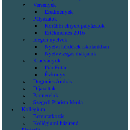
Versenyek
Eredmények
Pályázatok
Korábbi elnyert pályázatok
Értékmentés 2016
Idegen nyelvek
Nyelvi kérdések iskolánkban
Nyelvvizsgás diákjaink
Kiadványok
Piár Futár
Évkönyv
Dugonics András
Díjazottak
Partnereink
Szegedi Piarista Iskola
Kollégium
Bemutatkozás
Kollégiumi házirend