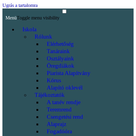
Ugrás a tartalomra
Menü
Toggle menu visibility
Iskola
Rólunk
Elérhetőség
Tanáraink
Osztályaink
Öregdiákok
Piarista Alapítvány
Kórus
Alapító oklevél
Tájékoztatók
A tanév rendje
Teremrend
Csengetési rend
Alaprajz
Fogadóóra