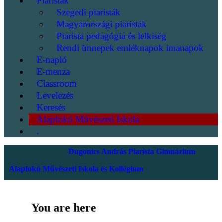
Piaristák
Szegedi piaristák
Magyarországi piaristák
Piarista pedagógia és lelkiség
Rendi ünnepek emléknapok imanapok
E-napló
E-menza
Classroom
Levelezés
Keresés
Alapfokú Művészeti Iskola
.
Dugonics András Piarista Gimnázium
Alapfokú Művészeti Iskola és Kollégium
You are here