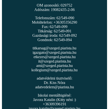
OM azonosító: 029752
Adószám: 19082435-2-06
Telefonszám: 62/549-090
Mobiltelefon: +36305356290
Fax: 62/549-099
Titkárság: 62/549-091
Gazdasági iroda: 62/549-092
Gondnok: 62/549-094
titkarsag@szeged.piarista.hu
igazgato@szeged.piarista.hu
etkezes@szeged.piarista.hu
it@szeged.piarista.hu
ami@szeged.piarista.hu
kollegium@szeged.piarista.hu
adatvédelmi tisztviselő:
Dr. Kiss Nóra
adatvedelem@piarista.hu
Iskolai mentálhigiéné:
Javora Katalin (Kitty néni :)
+36309396191
javora.katalin@szeged.piarista.hu