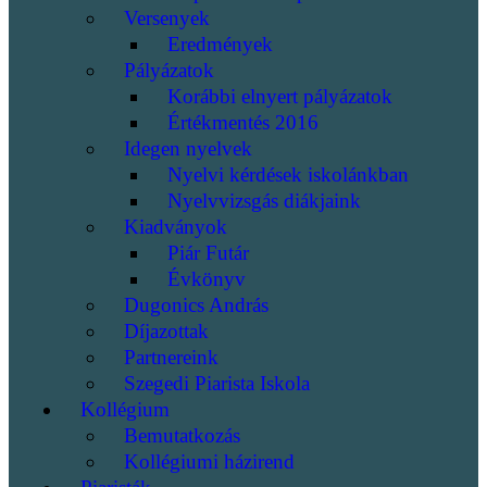
Versenyek
Eredmények
Pályázatok
Korábbi elnyert pályázatok
Értékmentés 2016
Idegen nyelvek
Nyelvi kérdések iskolánkban
Nyelvvizsgás diákjaink
Kiadványok
Piár Futár
Évkönyv
Dugonics András
Díjazottak
Partnereink
Szegedi Piarista Iskola
Kollégium
Bemutatkozás
Kollégiumi házirend