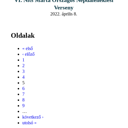
Verseny
2022. április 8.
Oldalak
« első
‹ előző
1
2
3
4
5
6
7
8
9
…
következő ›
utolsó »