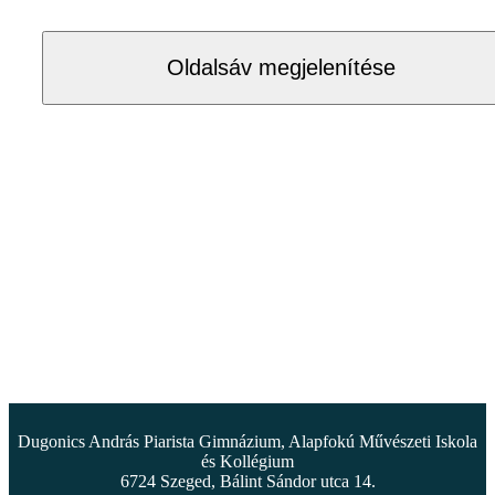
Oldalsáv megjelenítése
Dugonics András Piarista Gimnázium, Alapfokú Művészeti Iskola
és Kollégium
6724 Szeged, Bálint Sándor utca 14.