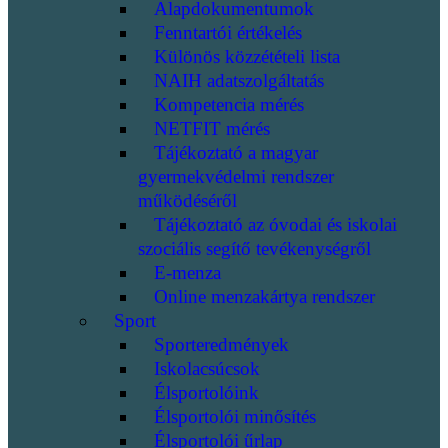
Alapdokumentumok
Fenntartói értékelés
Különös közzétételi lista
NAIH adatszolgáltatás
Kompetencia mérés
NETFIT mérés
Tájékoztató a magyar
gyermekvédelmi rendszer
működéséről
Tájékoztató az óvodai és iskolai
szociális segítő tevékenységről
E-menza
Online menzakártya rendszer
Sport
Sporteredmények
Iskolacsúcsok
Élsportolóink
Élsportolói minősítés
Élsportolói űrlap