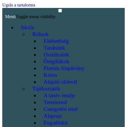
Ugrás a tartalomra
Menü
Toggle menu visibility
Iskola
Rólunk
Elérhetőség
Tanáraink
Osztályaink
Öregdiákok
Piarista Alapítvány
Kórus
Alapító oklevél
Tájékoztatók
A tanév rendje
Teremrend
Csengetési rend
Alaprajz
Fogadóóra