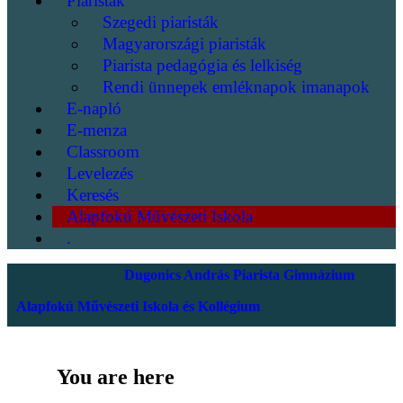
Piaristák
Szegedi piaristák
Magyarországi piaristák
Piarista pedagógia és lelkiség
Rendi ünnepek emléknapok imanapok
E-napló
E-menza
Classroom
Levelezés
Keresés
Alapfokú Művészeti Iskola
.
Dugonics András Piarista Gimnázium
Alapfokú Művészeti Iskola és Kollégium
You are here