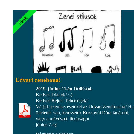
Udvari zenebona!
2019. június 11-én 16:00-tól.
Kedves Diákok! :-)
Kedves Rejtett Tehetségek!
Várjuk jelentkezéseteket az Udvari Zenebonára! Ha
ötletetek van, keressétek Rozsnyói Dóra tanárnőt,
vagy a művészeti titkárságot
június 7-ig!