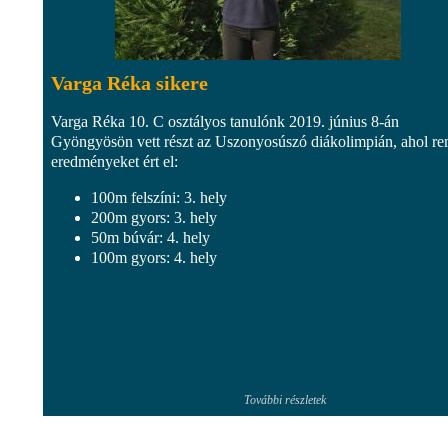
Varga Réka sikere
Varga Réka 10. C osztályos tanulónk 2019. június 8-án
Gyöngyösön vett részt az Uszonyosúszó diákolimpián, ahol r
eredményeket ért el:
100m felszíni: 3. hely
200m gyors: 3. hely
50m búvár: 4. hely
100m gyors: 4. hely
További részletek