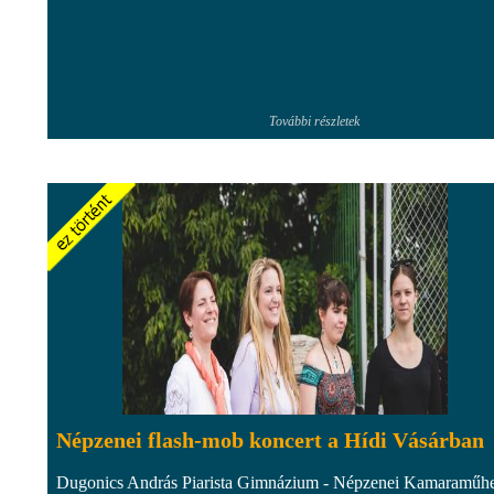
További részletek
Népzenei flash-mob koncert a Hídi Vásárban
Dugonics András Piarista Gimnázium - Népzenei Kamaraműh