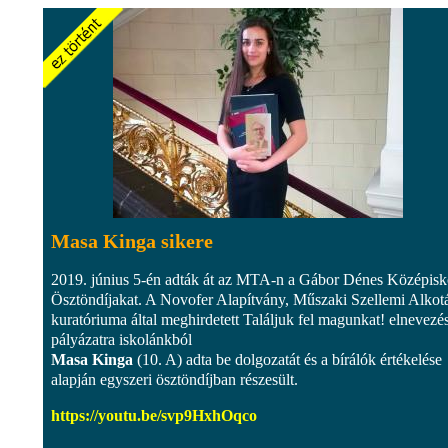
Masa Kinga sikere
2019. június 5-én adták át az MTA-n a Gábor Dénes Középisk
Ösztöndíjakat. A Novofer Alapítvány, Műszaki Szellemi Alkotá
kuratóriuma által meghirdetett Találjuk fel magunkat! elnevezé
pályázatra iskolánkból
Masa Kinga
(10. A) adta be dolgozatát és a bírálók értékelése
alapján egyszeri ösztöndíjban részesült.
https://youtu.be/svp9HxhOqco