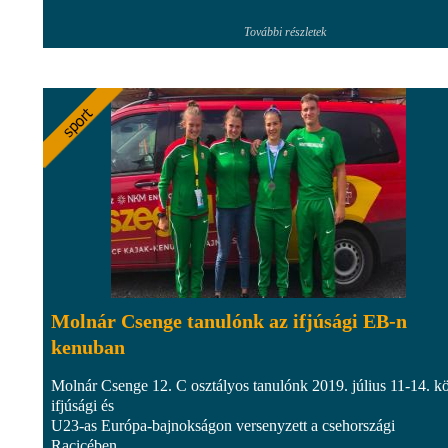
További részletek
Molnár Csenge tanulónk az ifjúsági EB-n
kenuban
Molnár Csenge 12. C osztályos tanulónk 2019. július 11-14. kö
ifjúsági és
U23-as Európa-bajnokságon versenyzett a csehországi
Racicében...