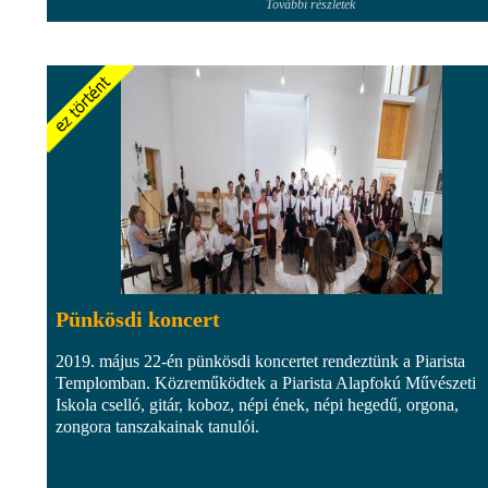
További részletek
Pünkösdi koncert
2019. május 22-én pünkösdi koncertet rendeztünk a Piarista
Templomban. Közreműködtek a Piarista Alapfokú Művészeti
Iskola cselló, gitár, koboz, népi ének, népi hegedű, orgona,
zongora tanszakainak tanulói.