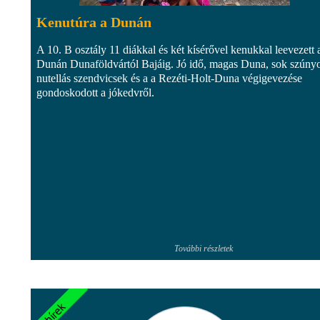
Kenutúra a Dunán
A 10. B osztály 11 diákkal és két kísérővel kenukkal leevezett 
Dunán Dunaföldvártól Bajáig. Jó idő, magas Duna, sok szúny
nutellás szendvicsek és a a Rezéti-Holt-Duna végigevezése
gondoskodott a jókedvről.
További részletek