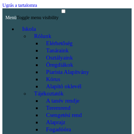
Ugrás a tartalomra
Menü
Toggle menu visibility
Iskola
Rólunk
Elérhetőség
Tanáraink
Osztályaink
Öregdiákok
Piarista Alapítvány
Kórus
Alapító oklevél
Tájékoztatók
A tanév rendje
Teremrend
Csengetési rend
Alaprajz
Fogadóóra