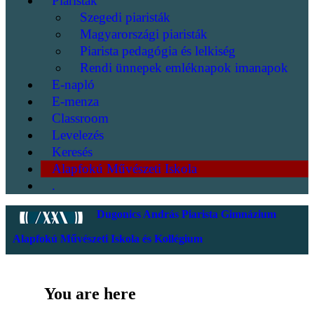
Piaristák
Szegedi piaristák
Magyarországi piaristák
Piarista pedagógia és lelkiség
Rendi ünnepek emléknapok imanapok
E-napló
E-menza
Classroom
Levelezés
Keresés
Alapfokú Művészeti Iskola
.
Dugonics András Piarista Gimnázium
Alapfokú Művészeti Iskola és Kollégium
You are here