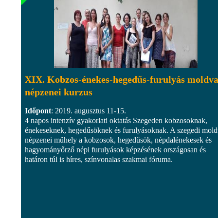
XIX. Kobzos-énekes-hegedűs-furulyás moldva
népzenei kurzus
Időpont
: 2019. augusztus 11-15.
4 napos intenzív gyakorlati oktatás Szegeden kobzosoknak,
énekeseknek, hegedűsöknek és furulyásoknak. A szegedi mold
népzenei műhely a kobzosok, hegedűsök, népdalénekesek és
hagyományőrző népi furulyások képzésének országosan és
határon túl is híres, színvonalas szakmai fóruma.