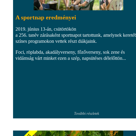
A sportnap eredményei
2019. június 13-án, csütörtökön
a 256. tanév zárásaként sportnapot tartottunk, amelynek kereté
színes programokon vettek részt diákjaink.
Foci, röplabda, akadályverseny, főzőverseny, sok zene és
vidámság várt minket ezen a szép, napsütéses délelőttön...
További részletek