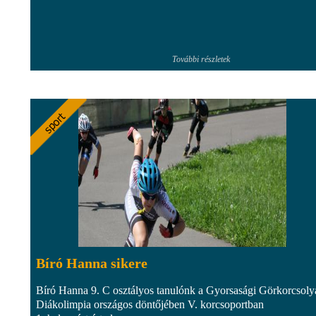
További részletek
Bíró Hanna sikere
Bíró Hanna 9. C osztályos tanulónk a Gyorsasági Görkorcsoly
Diákolimpia országos döntőjében V. korcsoportban