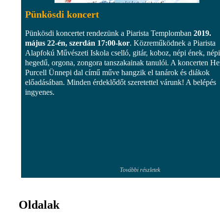
Pünkösdi koncert
Pünkösdi koncertet rendezünk a Piarista Templomban
2019.
május 22-én, szerdán 17:00-kor
. Közreműködnek a Piarista
Alapfokú Művészeti Iskola cselló, gitár, koboz, népi ének, népi
hegedű, orgona, zongora tanszakainak tanulói. A koncerten H
Purcell Ünnepi dal című műve hangzik el tanárok és diákok
előadásában. Minden érdeklődőt szeretettel várunk! A belépés
ingyenes.
További részletek
Oldalak