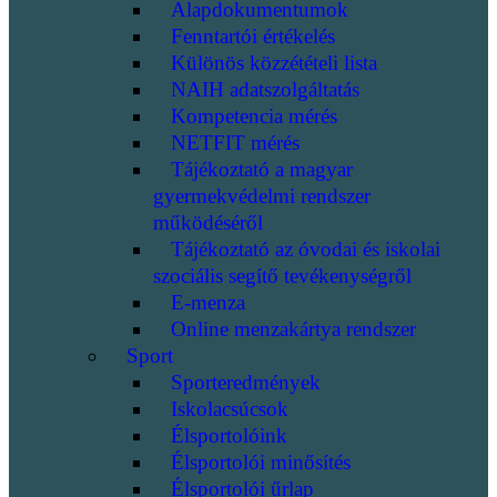
Alapdokumentumok
Fenntartói értékelés
Különös közzétételi lista
NAIH adatszolgáltatás
Kompetencia mérés
NETFIT mérés
Tájékoztató a magyar
gyermekvédelmi rendszer
működéséről
Tájékoztató az óvodai és iskolai
szociális segítő tevékenységről
E-menza
Online menzakártya rendszer
Sport
Sporteredmények
Iskolacsúcsok
Élsportolóink
Élsportolói minősítés
Élsportolói űrlap