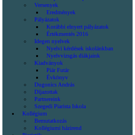
Versenyek
Eredmények
Pályázatok
Korábbi elnyert pályázatok
Értékmentés 2016
Idegen nyelvek
Nyelvi kérdések iskolánkban
Nyelvvizsgás diákjaink
Kiadványok
Piár Futár
Évkönyv
Dugonics András
Díjazottak
Partnereink
Szegedi Piarista Iskola
Kollégium
Bemutatkozás
Kollégiumi házirend