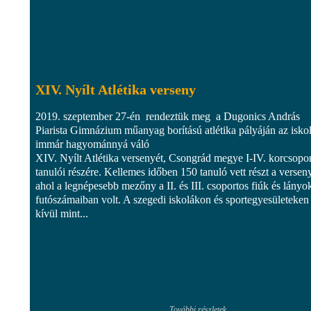
XIV. Nyílt Atlétika verseny
2019. szeptember 27-én rendeztük meg a Dugonics András
Piarista Gimnázium műanyag borítású atlétika pályáján az isko
immár hagyománnyá váló
XIV. Nyílt Atlétika versenyét, Csongrád megye I-IV. korcsopo
tanulói részére. Kellemes időben 150 tanuló vett részt a versen
ahol a legnépesebb mezőny a II. és III. csoportos fiúk és lányo
futószámaiban volt. A szegedi iskolákon és sportegyesületeken
kívül mint...
További részletek