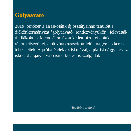
Gólyaavató
2019. október 3-án iskolánk új osztályainak tanulóit a
diákönkormányzat "gólyaavató" rendezvényükön "felavatták"
új diákoknak kilenc állomáson kellett bizonyítaniuk
rátermettségüket, amit várakozásokon felül, nagyon sikeresen
teljesítettek. A próbatételek az iskolával, a piaristasággal és az
iskola diákjaival való ismerkedést is szolgálták.
További részletek