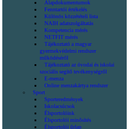
Alapdokumentumok
Fenntartói értékelés
Különös közzétételi lista
NAIH adatszolgáltatás
Kompetencia mérés
NETFIT mérés
Tájékoztató a magyar
gyermekvédelmi rendszer
működéséről
Tájékoztató az óvodai és iskolai
szociális segítő tevékenységről
E-menza
Online menzakártya rendszer
Sport
Sporteredmények
Iskolacsúcsok
Élsportolóink
Élsportolói minősítés
Élsportolói űrlap