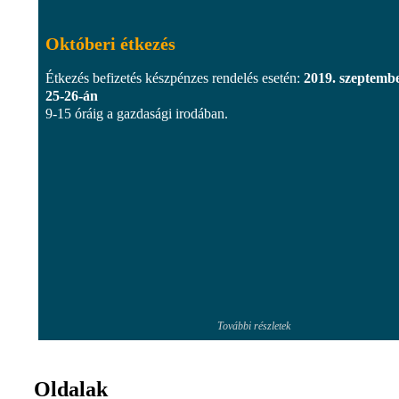
Októberi étkezés
Étkezés befizetés készpénzes rendelés esetén:
2019. szeptemb
25-26-án
9-15 óráig a gazdasági irodában.
További részletek
Oldalak