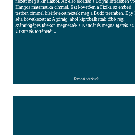
nézett meg a kínálatból. Az első előadás a Bolyai Intézetben vol
Hangos matematika címmel. Ezt követően a Fizika az emberi
testben címmel kísérleteket néztek meg a Budó teremben. Egy 
séta következett az Agóráig, ahol kipróbálhattak több régi
számítógépes játékot, megnézték a Katicát és meghallgatták az
Űrkutatás történetét...
További részletek