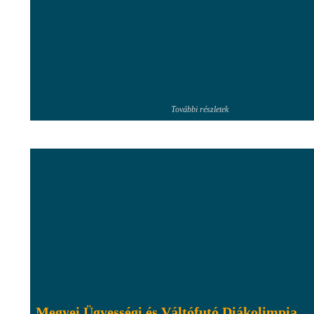
További részletek
Megyei Ügyességi és Váltófutó Diákolimpia