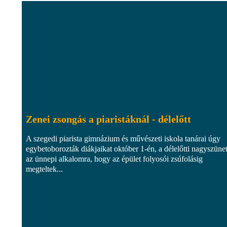
Zenei zsongás a piaristáknál - délelőtt
A szegedi piarista gimnázium és művészeti iskola tanárai úgy
egybetoborozták diákjaikat október 1-én, a délelőtti nagyszüne
az ünnepi alkalomra, hogy az épület folyosói zsúfolásig
megteltek...