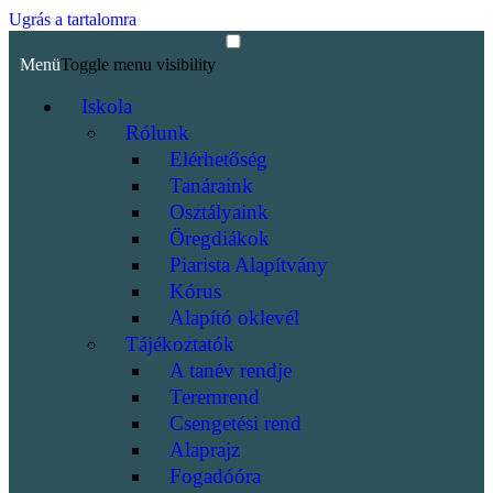
Ugrás a tartalomra
Menü
Toggle menu visibility
Iskola
Rólunk
Elérhetőség
Tanáraink
Osztályaink
Öregdiákok
Piarista Alapítvány
Kórus
Alapító oklevél
Tájékoztatók
A tanév rendje
Teremrend
Csengetési rend
Alaprajz
Fogadóóra