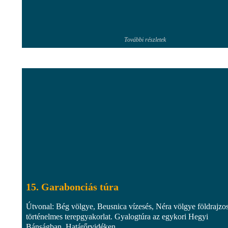
További részletek
15. Garabonciás túra
Útvonal: Bég völgye, Beusnica vízesés, Néra völgye földrajzo
történelmes terepgyakorlat. Gyalogtúra az egykori Hegyi
Bánságban, Határőrvidéken.