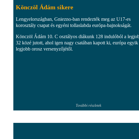
Könczöl Ádám sikere
Lengyelországban, Gniezno-ban rendezték meg az U17-es
korosztály csapat és egyéni tollaslabda európa-bajnokságát.
Könczöl Ádám 10. C osztályos diákunk 128 indulóból a legjo
32 közé jutott, ahol igen nagy csatában kapott ki, európa egyik
legjobb orosz versenyzőjétől.
További részletek