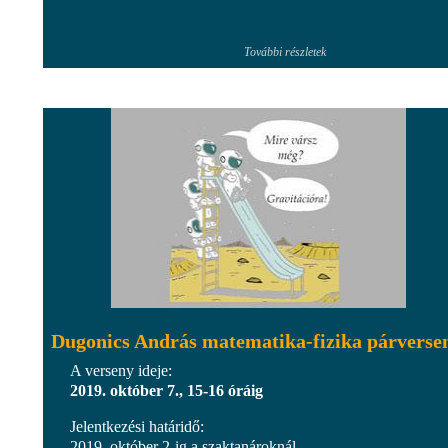
További részletek
Dugonics András matematika-fizika párverse
A verseny ideje:
2019. október 7., 15-16 óráig
Jelentkezési határidő:
2019. október 2-ig a szaktanároknál