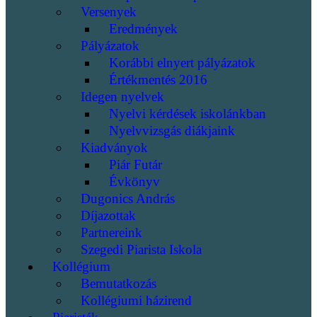
Versenyek
Eredmények
Pályázatok
Korábbi elnyert pályázatok
Értékmentés 2016
Idegen nyelvek
Nyelvi kérdések iskolánkban
Nyelvvizsgás diákjaink
Kiadványok
Piár Futár
Évkönyv
Dugonics András
Díjazottak
Partnereink
Szegedi Piarista Iskola
Kollégium
Bemutatkozás
Kollégiumi házirend