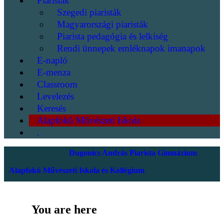
Piaristák
Szegedi piaristák
Magyarországi piaristák
Piarista pedagógia és lelkiség
Rendi ünnepek emléknapok imanapok
E-napló
E-menza
Classroom
Levelezés
Keresés
Alapfokú Művészeti Iskola
.
Dugonics András Piarista Gimnázium
Alapfokú Művészeti Iskola és Kollégium
You are here