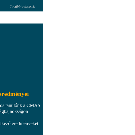
További részletek
 eredményei
lyos tanulónk a CMAS
lágbajnokságon
etkező eredményeket