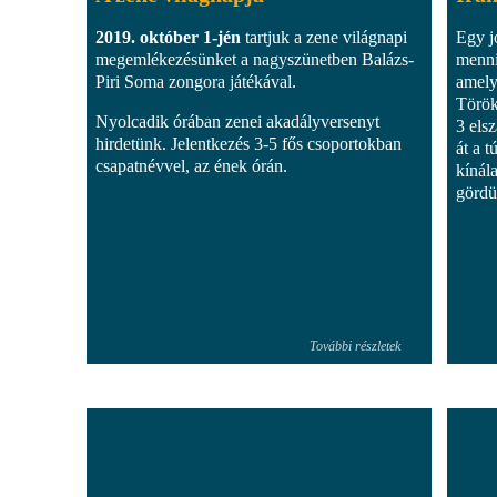
2019. október 1-jén
tartjuk a zene világnapi
Egy j
megemlékezésünket a nagyszünetben Balázs-
menni.
Piri Soma zongora játékával.
amely
Török
Nyolcadik órában zenei akadályversenyt
3 elsz
hirdetünk. Jelentkezés 3-5 fős csoportokban
át a t
csapatnévvel, az ének órán.
kínál
gördü
További részletek