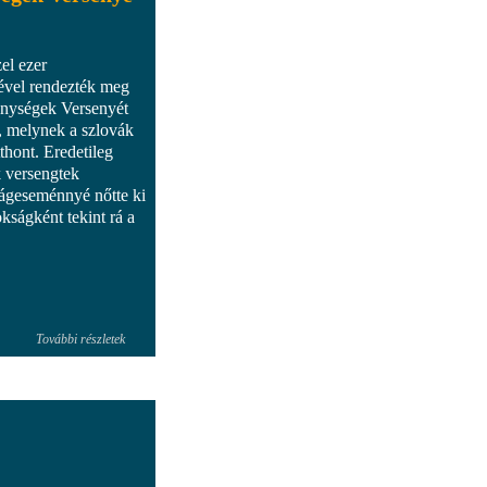
el ezer
ével rendezték meg
énységek Versenyét
, melynek a szlovák
thont. Eredetileg
k versengtek
lágeseménnyé nőtte ki
kságként tekint rá a
További részletek