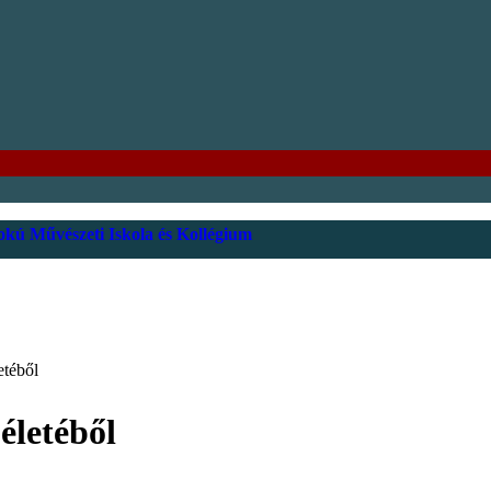
kú Művészeti Iskola és Kollégium
etéből
életéből