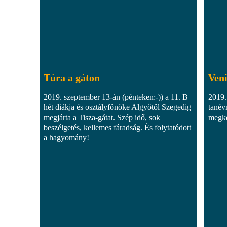
Túra a gáton
Veni
2019. szeptember 13-án (pénteken:-)) a 11. B
2019.
hét diákja és osztályfőnöke Algyőtől Szegedig
tanév
megjárta a Tisza-gátat. Szép idő, sok
megke
beszélgetés, kellemes fáradság. És folytatódott
a hagyomány!