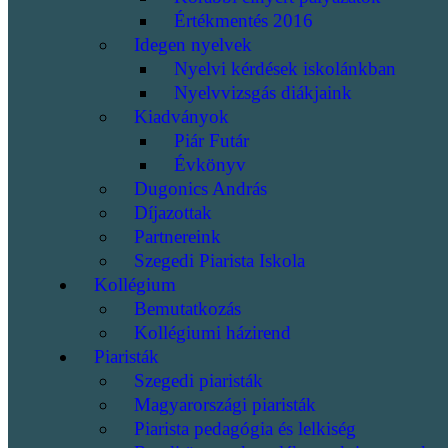
Értékmentés 2016
Idegen nyelvek
Nyelvi kérdések iskolánkban
Nyelvvizsgás diákjaink
Kiadványok
Piár Futár
Évkönyv
Dugonics András
Díjazottak
Partnereink
Szegedi Piarista Iskola
Kollégium
Bemutatkozás
Kollégiumi házirend
Piaristák
Szegedi piaristák
Magyarországi piaristák
Piarista pedagógia és lelkiség