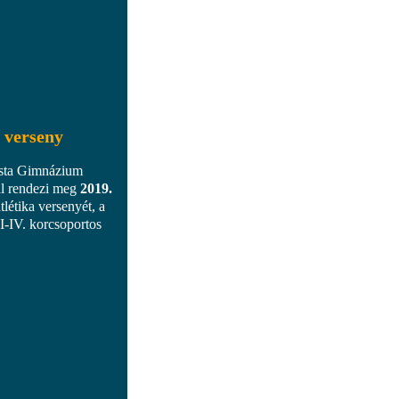
a verseny
ista Gimnázium
l rendezi meg
2019.
tlétika versenyét, a
I-IV. korcsoportos