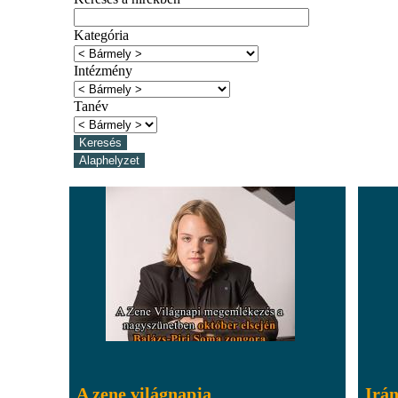
Kategória
Intézmény
Tanév
A zene világnapja
Irán