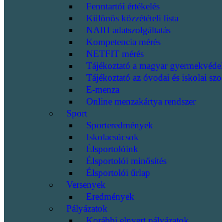
Fenntartói értékelés
Különös közzétételi lista
NAIH adatszolgáltatás
Kompetencia mérés
NETFIT mérés
Tájékoztató a magyar gyermekvéde
Tájékoztató az óvodai és iskolai szo
E-menza
Online menzakártya rendszer
Sport
Sporteredmények
Iskolacsúcsok
Élsportolóink
Élsportolói minősítés
Élsportolói űrlap
Versenyek
Eredmények
Pályázatok
Korábbi elnyert pályázatok