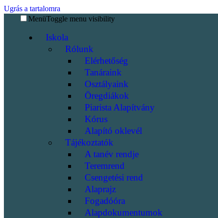
Ugrás a tartalomra
Menü
Toggle menu visibility
Iskola
Rólunk
Elérhetőség
Tanáraink
Osztályaink
Öregdiákok
Piarista Alapítvány
Kórus
Alapító oklevél
Tájékoztatók
A tanév rendje
Teremrend
Csengetési rend
Alaprajz
Fogadóóra
Alapdokumentumok