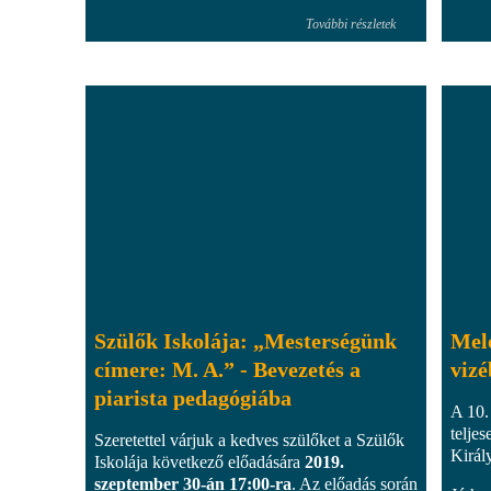
További részletek
Szülők Iskolája: „Mesterségünk
Mele
címere: M. A.” - Bevezetés a
viz
piarista pedagógiába
A 10.
teljes
Szeretettel várjuk a kedves szülőket a Szülők
Királ
Iskolája következő előadására
2019.
szeptember 30-án 17:00-ra
. Az előadás során