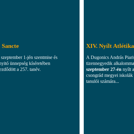
 Sancte
XIV. Nyílt Atlétik
 szeptember 1-jén szentmise és
A Dugonics András Piar
nyitó ünnepség kíséretében
tizennegyedik alkalomma
zdődött a 257. tanév.
szeptember 27-én
nyílt a
csongrád megyei iskolák 
tanulói számára...