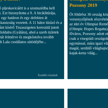
Pozsony 2019
ó pljeskavicáért is a szomszédba kell
 Ezt bizonyította a 9. A biciklitúrája,
Öt földrész 36 ország köz
 egy határon és egy defekten át
versenyzőjének részvétel
kanizsáig vezetett. A 11 bátor túrázó és a
az idei év Olimpiai Rem
ánt kísérő Tiszaszigeten keresztül jutott
(Olimpic Hopes Regatta)
úloldalra (Gyálára), ahol a szerb üzletek
főváros, Pozsony adott ot
atát felmérve és megkóstolva tovább
csak a visegrádi országo
lt Lala csodálatos sütödéjébe...
egymással, mára igazi vi
magát, serdülő világbajno
kajak-kenu világ...
További részletek