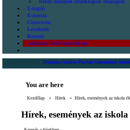
Rendi ünnepek emléknapok imanapok
E-napló
E-menza
Classroom
Levelezés
Keresés
Alapfokú Művészeti Iskola
.
Dugonics András Piarista Gimnázium Alapfo
You are here
Kezdőlap
»
Hirek
»
Hírek, események az iskola él
Hírek, események az iskola 
Keresés a hírekben