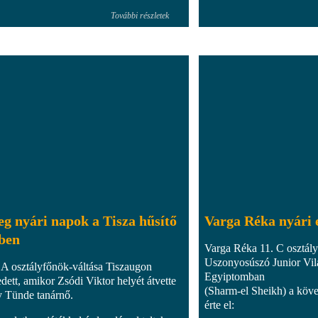
További részletek
g nyári napok a Tisza hűsítő
Varga Réka nyári
ében
Varga Réka 11. C osztá
Uszonyosúszó Junior Vi
 A osztályfőnök-váltása Tiszaugon
Egyiptomban
edett, amikor Zsódi Viktor helyét átvette
(Sharm-el Sheikh) a köv
y Tünde tanárnő.
érte el: