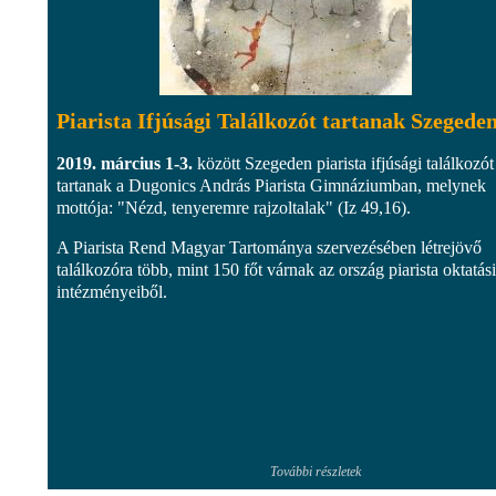
Piarista Ifjúsági Találkozót tartanak Szegede
2019. március 1-3.
között Szegeden piarista ifjúsági találkozót
tartanak a Dugonics András Piarista Gimnáziumban, melynek
mottója: "Nézd, tenyeremre rajzoltalak" (Iz 49,16).
A Piarista Rend Magyar Tartománya szervezésében létrejövő
találkozóra több, mint 150 főt várnak az ország piarista oktatási
intézményeiből.
További részletek