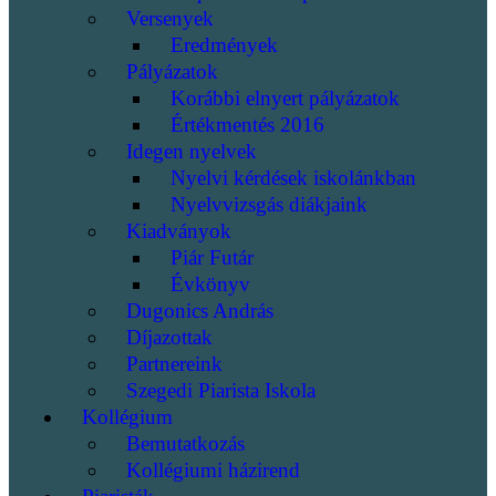
Versenyek
Eredmények
Pályázatok
Korábbi elnyert pályázatok
Értékmentés 2016
Idegen nyelvek
Nyelvi kérdések iskolánkban
Nyelvvizsgás diákjaink
Kiadványok
Piár Futár
Évkönyv
Dugonics András
Díjazottak
Partnereink
Szegedi Piarista Iskola
Kollégium
Bemutatkozás
Kollégiumi házirend