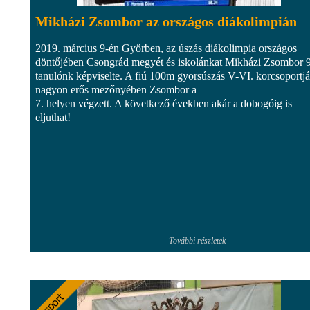
Mikházi Zsombor az országos diákolimpián
2019. március 9-én Győrben, az úszás diákolimpia országos
döntőjében Csongrád megyét és iskolánkat Mikházi Zsombor 
tanulónk képviselte. A fiú 100m gyorsúszás V-VI. korcsoportj
nagyon erős mezőnyében Zsombor a
7. helyen végzett. A következő években akár a dobogóig is
eljuthat!
További részletek