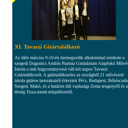
XI. Tavaszi Gitártalálkozó
Az idén március 9-10-én tizenegyedik alkalommal rendezte a
szegedi Dugonics András Piarista Gimnázium Alapfokú Művés
Iskola a már hagyományossá vált két napos Tavaszi
Gitártalálkozót. A gitártalálkozóra az országból 21 művészeti
iskola gitáros tanszakairól érkeztek Pécs, Budapest, Békéscsab
Szeged, Makó, és a határon túli vajdasági Zenta tengelyről és a
térség Tisza-menti településeiről.