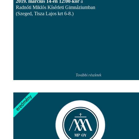
2019. március 14-én 12:00-kor
a
Radnóti Miklós Kísérleti Gimnáziumban
(Szeged, Tisza Lajos krt 6-8.)
További részletek