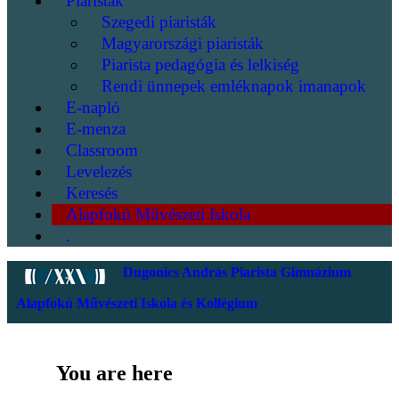
Piaristák
Szegedi piaristák
Magyarországi piaristák
Piarista pedagógia és lelkiség
Rendi ünnepek emléknapok imanapok
E-napló
E-menza
Classroom
Levelezés
Keresés
Alapfokú Művészeti Iskola
.
Dugonics András Piarista Gimnázium
Alapfokú Művészeti Iskola és Kollégium
You are here