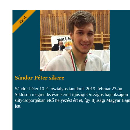
Sándor Péter sikere
Sándor Péter 10. C osztályos tanulónk 2019. február 23-án
Siklóson megrendezésre került ifjúsági Országos bajnokságon
súlycsoportjában első helyezést ért el, így Ifjúsági Magyar Baj
lett.