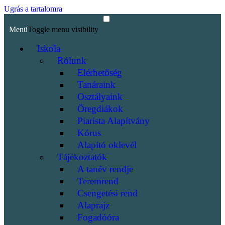
Ugrás a tartalomra
Menü
Toggle menu visibility
Iskola
Rólunk
Elérhetőség
Tanáraink
Osztályaink
Öregdiákok
Piarista Alapítvány
Kórus
Alapító oklevél
Tájékoztatók
A tanév rendje
Teremrend
Csengetési rend
Alaprajz
Fogadóóra