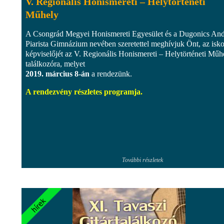
V. Regionális Honismereti – Helytörténeti
Műhely
A Csongrád Megyei Honismereti Egyesület és a Dugonics And
Piarista Gimnázium nevében szeretettel meghívjuk Önt, az isko
képviselőjét az V. Regionális Honismereti – Helytörténeti Műh
találkozóra, melyet
2019. március 8-án
a rendezünk.
A rendezvény részletes programja.
További részletek