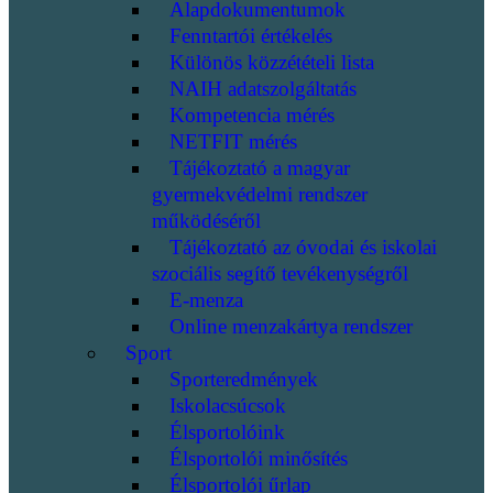
Alapdokumentumok
Fenntartói értékelés
Különös közzétételi lista
NAIH adatszolgáltatás
Kompetencia mérés
NETFIT mérés
Tájékoztató a magyar
gyermekvédelmi rendszer
működéséről
Tájékoztató az óvodai és iskolai
szociális segítő tevékenységről
E-menza
Online menzakártya rendszer
Sport
Sporteredmények
Iskolacsúcsok
Élsportolóink
Élsportolói minősítés
Élsportolói űrlap