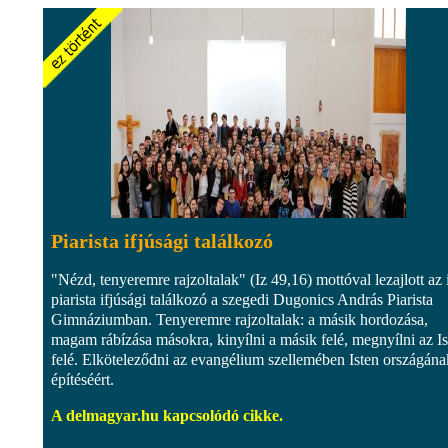
Piarista ifjúsági találkozó
"Nézd, tenyeremre rajzoltalak" (Iz 49,16) mottóval lezajlott az 
piarista ifjúsági találkozó a szegedi Dugonics András Piarista
Gimnáziumban. Tenyeremre rajzoltalak: a másik hordozása,
magam rábízása másokra, kinyílni a másik felé, megnyílni az Is
felé. Elköteleződni az evangélium szellemében Isten országána
építéséért.
A delmagyar.hu kapcsolódó cikke.