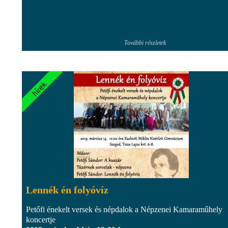
További részletek
Lennék én folyóvíz
Petőfi énekelt versek és népdalok a Népzenei Kamaraműhely
koncertje