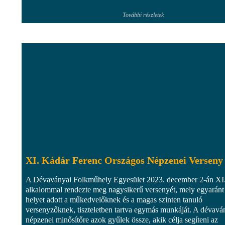
További részletek
XI. Kádár Ferenc Országos Népzenei Verseny
A Dévaványai Folkműhely Egyesület 2023. december 2-án XI
alkalommal rendezte meg nagysikerű versenyét, mely egyaránt
helyet adott a műkedvelőknek és a magas szinten tanuló
versenyzőknek, tiszteletben tartva egymás munkáját. A dévavá
népzenei minősítőre azok gyűlek össze, akik célja segíteni az