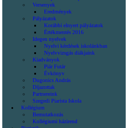
Versenyek
Eredmények
Pályázatok
Korábbi elnyert pályázatok
Értékmentés 2016
Idegen nyelvek
Nyelvi kérdések iskolánkban
Nyelvvizsgás diákjaink
Kiadványok
Piár Futár
Évkönyv
Dugonics András
Díjazottak
Partnereink
Szegedi Piarista Iskola
Kollégium
Bemutatkozás
Kollégiumi házirend