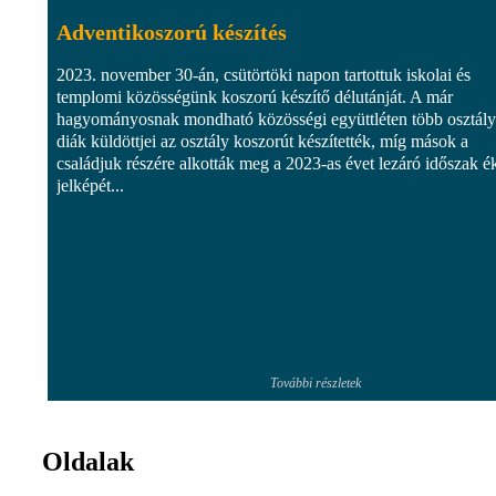
Adventikoszorú készítés
2023. november 30-án, csütörtöki napon tartottuk iskolai és
templomi közösségünk koszorú készítő délutánját. A már
hagyományosnak mondható közösségi együttléten több osztály
diák küldöttjei az osztály koszorút készítették, míg mások a
családjuk részére alkották meg a 2023-as évet lezáró időszak é
jelképét...
További részletek
Oldalak