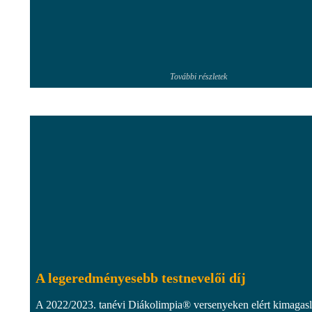
További részletek
A legeredményesebb testnevelői díj
A 2022/2023. tanévi Diákolimpia® versenyeken elért kimagas