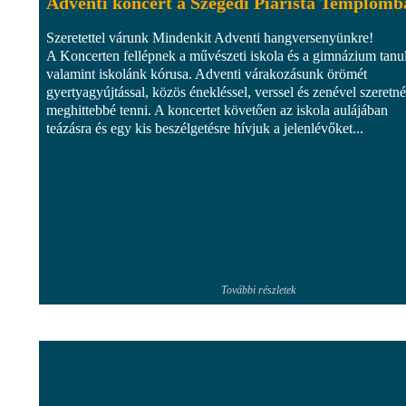
Adventi koncert a Szegedi Piarista Templomb
Szeretettel várunk Mindenkit Adventi hangversenyünkre!
A Koncerten fellépnek a művészeti iskola és a gimnázium tanul
valamint iskolánk kórusa. Adventi várakozásunk örömét
gyertyagyújtással, közös énekléssel, verssel és zenével szeretn
meghittebbé tenni. A koncertet követően az iskola aulájában
teázásra és egy kis beszélgetésre hívjuk a jelenlévőket...
További részletek