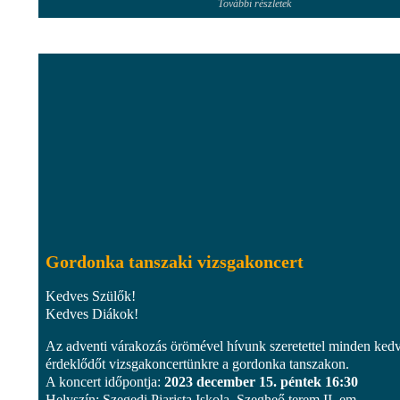
További részletek
Gordonka tanszaki vizsgakoncert
Kedves Szülők!
Kedves Diákok!
Az adventi várakozás örömével hívunk szeretettel minden ked
érdeklődőt vizsgakoncertünkre a gordonka tanszakon.
A koncert időpontja:
2023 december 15. péntek 16:30
Helyszín: Szegedi Piarista Iskola, Szegheő terem II. em.