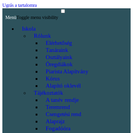
Ugrás a tartalomra
Menü
Toggle menu visibility
Iskola
Rólunk
Elérhetőség
Tanáraink
Osztályaink
Öregdiákok
Piarista Alapítvány
Kórus
Alapító oklevél
Tájékoztatók
A tanév rendje
Teremrend
Csengetési rend
Alaprajz
Fogadóóra