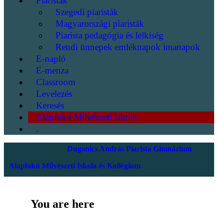
Piaristák
Szegedi piaristák
Magyarországi piaristák
Piarista pedagógia és lelkiség
Rendi ünnepek emléknapok imanapok
E-napló
E-menza
Classroom
Levelezés
Keresés
Alapfokú Művészeti Iskola
.
Dugonics András Piarista Gimnázium
Alapfokú Művészeti Iskola és Kollégium
You are here