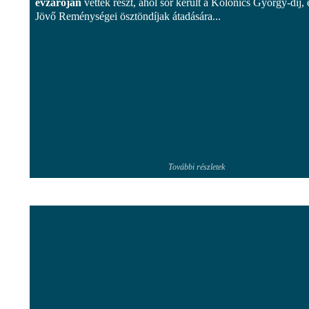
évzáróján
vettek részt, ahol sor került a Kolonics György-díj, 
Jövő Reménységei ösztöndíjak átadására...
További részletek