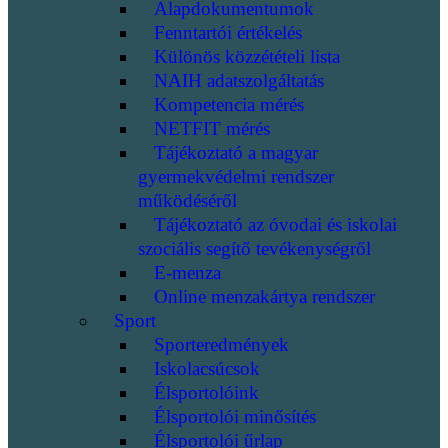
Alapdokumentumok
Fenntartói értékelés
Különös közzétételi lista
NAIH adatszolgáltatás
Kompetencia mérés
NETFIT mérés
Tájékoztató a magyar
gyermekvédelmi rendszer
működéséről
Tájékoztató az óvodai és iskolai
szociális segítő tevékenységről
E-menza
Online menzakártya rendszer
Sport
Sporteredmények
Iskolacsúcsok
Élsportolóink
Élsportolói minősítés
Élsportolói űrlap