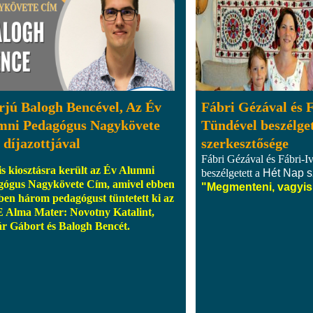
rjú Balogh Bencével, Az Év
Fábri Gézával és 
mni Pedagógus Nagykövete
Tündével beszélge
díjazottjával
szerkesztősége
Fábri Gézával és Fábri-I
is kiosztásra került az Év Alumni
beszélgetett a
Hét Nap s
gógus Nagykövete Cím, amivel ebben
"Megmenteni, vagyis 
ben három pedagógust tüntetett ki az
 Alma Mater: Novotny Katalint,
ár Gábort és
Balogh Bencét
.