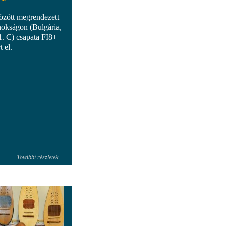
özött megrendezett
nokságon (Bulgária,
. C) csapata FI8+
 el.
További részletek