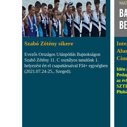
Szabó Zétény sikere
Inte
Alu
Evezős Országos Utánpótlás Bajnokságon
Cím 
Szabó Zétény 11. C osztályos tanulónk 1.
helyezést ért el csapattársaival FI4+ egységben
Idén 
(2021.07.24-25., Szeged).
Peda
az év
SZTE
Pluh