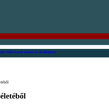
kú Művészeti Iskola és Kollégium
etéből
életéből