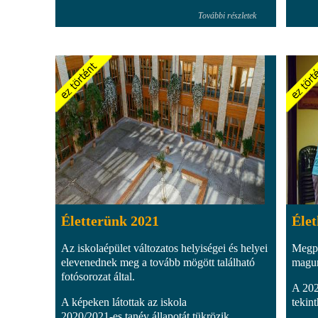
További részletek
Életterünk 2021
Élet
Az iskolaépület változatos helyiségei és helyei
Megpr
elevenednek meg a tovább mögött található
magun
fotósorozat által.
A 202
A képeken látottak az iskola
tekin
2020/2021-es tanév állapotát tükrözik.