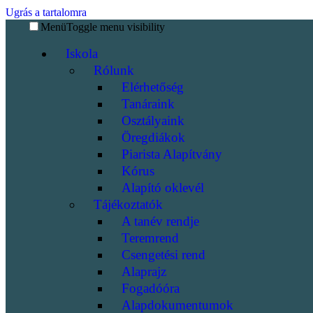
Ugrás a tartalomra
Menü
Toggle menu visibility
Iskola
Rólunk
Elérhetőség
Tanáraink
Osztályaink
Öregdiákok
Piarista Alapítvány
Kórus
Alapító oklevél
Tájékoztatók
A tanév rendje
Teremrend
Csengetési rend
Alaprajz
Fogadóóra
Alapdokumentumok