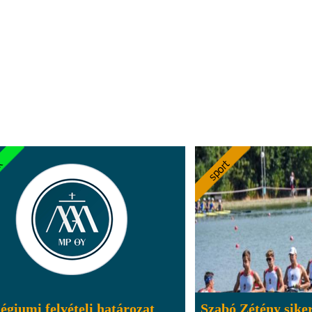
égiumi felvételi határozat
Szabó Zétény sike