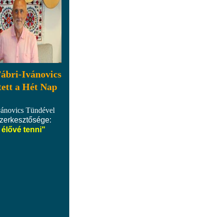
Fábri-Ivánovics
tett a Hét Nap
vánovics Tündével
zerkesztősége:
élővé tenni"