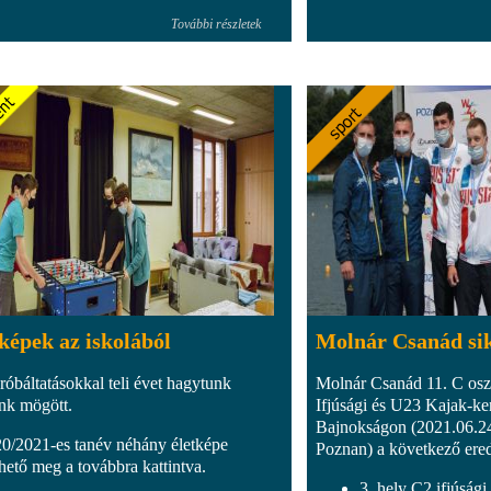
További részletek
képek az iskolából
Molnár Csanád si
óbáltatásokkal teli évet hagytunk
Molnár Csanád 11. C osz
k mögött.
Ifjúsági és U23 Kajak-k
Bajnokságon (2021.06.24
0/2021-es tanév néhány életképe
Poznan) a következő ered
thető meg a továbbra kattintva.
3. hely C2 ifjúság