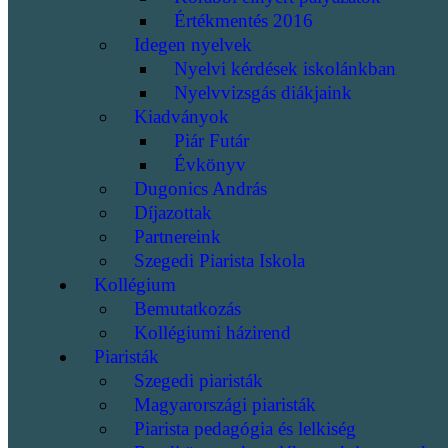
Értékmentés 2016
Idegen nyelvek
Nyelvi kérdések iskolánkban
Nyelvvizsgás diákjaink
Kiadványok
Piár Futár
Évkönyv
Dugonics András
Díjazottak
Partnereink
Szegedi Piarista Iskola
Kollégium
Bemutatkozás
Kollégiumi házirend
Piaristák
Szegedi piaristák
Magyarországi piaristák
Piarista pedagógia és lelkiség