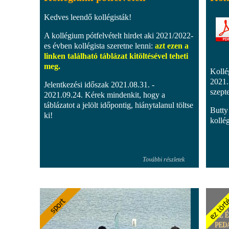
Kedves leendő kollégisták!
A kollégium pótfelvételt hirdet aki 2021/2022-
es évben kollégista szeretne lenni:
azt ezen a
linken található táblázat kitöltésével teheti
meg.
Kollé
2021.
Jelentkezési időszak 2021.08.31. -
szept
2021.09.24. Kérek mindenkit, hogy a
táblázatot a jelölt időpontig, hiánytalanul töltse
Butty
ki!
kollé
További részletek