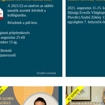
A 2021/22-es tanévre az alábbi
2021. augusztus 11-15. k
tanulók nyertek felvételt a
Ifjúsági Evezős Világbaj
kollégiumba.
Plovdiv) Szabó Zétény 11
egységben 7. helyezést ért
Részletek a pdf-ben.
giumi pótjelentkezés
 augusztus 25-től
ember 15-ig.
 Bertold
giumvezető
További részletek