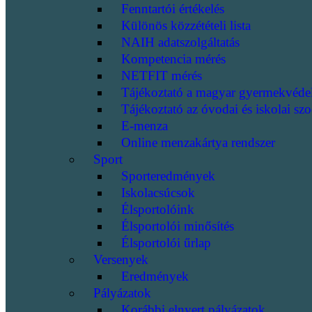
Fenntartói értékelés
Különös közzétételi lista
NAIH adatszolgáltatás
Kompetencia mérés
NETFIT mérés
Tájékoztató a magyar gyermekvéde
Tájékoztató az óvodai és iskolai szo
E-menza
Online menzakártya rendszer
Sport
Sporteredmények
Iskolacsúcsok
Élsportolóink
Élsportolói minősítés
Élsportolói űrlap
Versenyek
Eredmények
Pályázatok
Korábbi elnyert pályázatok