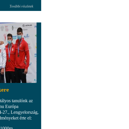
További részletek
kere
tályos tanulónk az
enu Európa
-27., Lengyelország,
ményeket érte el:
i 1000m