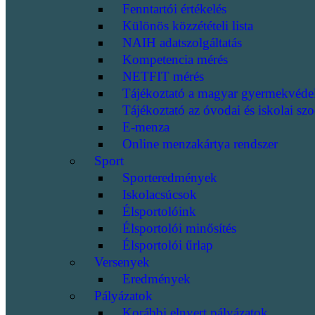
Fenntartói értékelés
Különös közzétételi lista
NAIH adatszolgáltatás
Kompetencia mérés
NETFIT mérés
Tájékoztató a magyar gyermekvéde
Tájékoztató az óvodai és iskolai szo
E-menza
Online menzakártya rendszer
Sport
Sporteredmények
Iskolacsúcsok
Élsportolóink
Élsportolói minősítés
Élsportolói űrlap
Versenyek
Eredmények
Pályázatok
Korábbi elnyert pályázatok