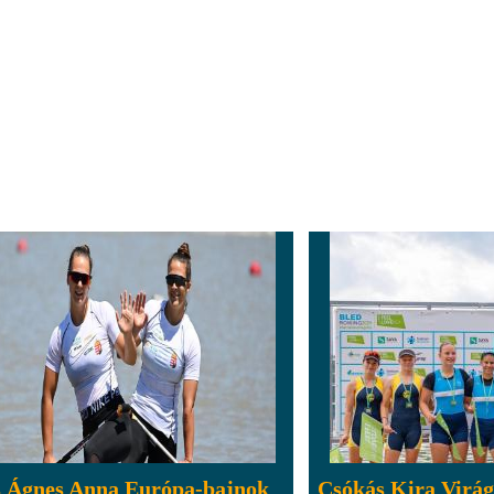
s Ágnes Anna Európa-bajnok
Csókás Kira Virág