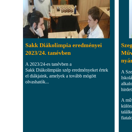
Sakk Diákolimpia eredményei
Szeg
2023/24. tanévben
Műv
nyár
A 2023/24-es tanévben a
Sakk Diákolimpián szép eredményeket értek
A Sze
el diákjaink, amelyek a tovább mögött
Iskol
olvashatók...
alkal
hirdet
A műv
külön
talál
fiatal