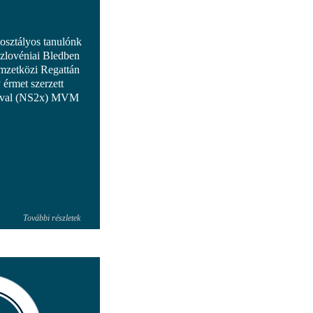
osztályos tanulónk
szlovéniai Bledben
mzetközi Regattán
 érmet szerzett
órával (NS2x) MVM
.
További részletek