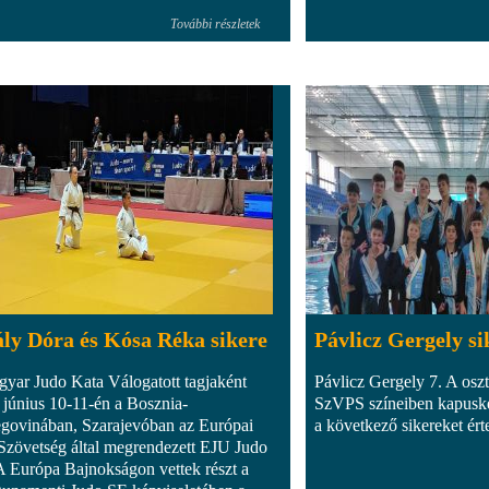
További részletek
ly Dóra és Kósa Réka sikere
Pávlicz Gergely si
yar Judo Kata Válogatott tagjaként
Pávlicz Gergely 7. A osz
 június 10-11-én a Bosznia-
SzVPS színeiben kapuské
govinában, Szarajevóban az Európai
a következő sikereket érte
Szövetség által megrendezett EJU Judo
Európa Bajnokságon vettek részt a