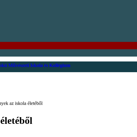
kú Művészeti Iskola és Kollégium
yek az iskola életéből
életéből