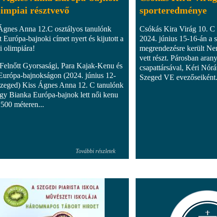
limpiai résztvevő
sporteredménye
Ágnes Anna 12.C osztályos tanulónk
Csókás Kira Virág 10. C 
t Európa-bajnoki címet nyert és kijutott a
2024. június 15-16-án a 
i olimpiára!
megrendezésre került Ne
vett részt. Párosban arany
elnőtt Gyorsasági, Para Kajak-Kenu és
csapattársával, Kéri N
urópa-bajnokságon (2024. június 12-
Szeged VE evezőseiként
Szeged) Kiss Ágnes Anna 12. C tanulónk
gy Bianka Európa-bajnok lett női kenu
 500 méteren...
További részletek