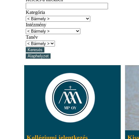
Kategória
Intézmény
Tanév
Kollégiumi jelentkezés
Kis