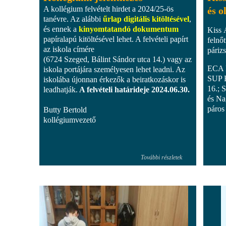
A kollégium felvételt hirdet a 2024/25-ös
és o
tanévre. Az alábbi
űrlap digitális kitöltésével
,
és ennek a
kinyomtatandó dokumentum
Kiss 
papíralapú kitöltésével lehet. A felvételi papírt
felnőt
az iskola címére
párizs
(6724 Szeged, Bálint Sándor utca 14.) vagy az
ECA F
iskola portájára személyesen lehet leadni. Az
SUP E
iskolába újonnan érkezők a beiratkozáskor is
16.; 
leadhatják.
A felvételi határideje 2024.06.30.
és Na
páros
Butty Bertold
kollégiumvezető
További részletek