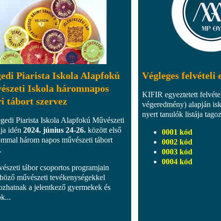
edi Piarista Iskola Alapfokú
Végleges felvételi
észeti Iskola háromnapos
KIFIR egyeztetett felvéte
i tábort szervez
végeredmény) alapján isk
nyert tanulók listája tago
gedi Piarista Iskola Alapfokú Művészeti
ája idén
2024. június 24-26.
között első
0001 kód
ommal három napos művészeti tábort
0002 kód
.
0003 kód
0004 kód
észeti tábor csoportos programjain
böző művészeti tevékenységekkel
kozhatnak a jelentkező gyermekek és
ok...