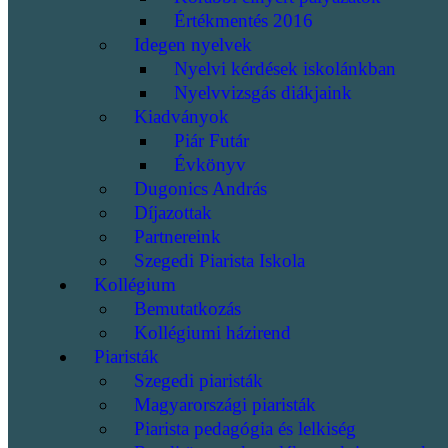
Értékmentés 2016
Idegen nyelvek
Nyelvi kérdések iskolánkban
Nyelvvizsgás diákjaink
Kiadványok
Piár Futár
Évkönyv
Dugonics András
Díjazottak
Partnereink
Szegedi Piarista Iskola
Kollégium
Bemutatkozás
Kollégiumi házirend
Piaristák
Szegedi piaristák
Magyarországi piaristák
Piarista pedagógia és lelkiség