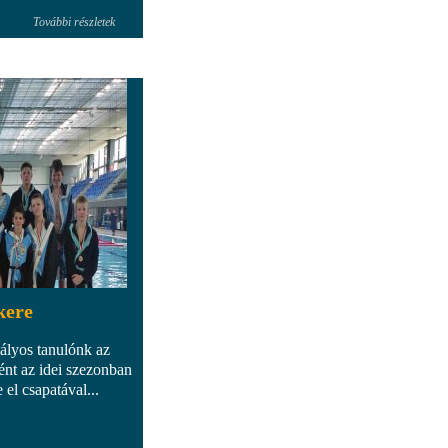
További részletek
kere
tályos tanulónk az
nt az idei szezonban
 el csapatával...