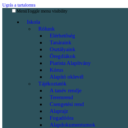
Ugrás a tartalomra
Menü
Toggle menu visibility
Iskola
Rólunk
Elérhetőség
Tanáraink
Osztályaink
Öregdiákok
Piarista Alapítvány
Kórus
Alapító oklevél
Tájékoztatók
A tanév rendje
Teremrend
Csengetési rend
Alaprajz
Fogadóóra
Alapdokumentumok