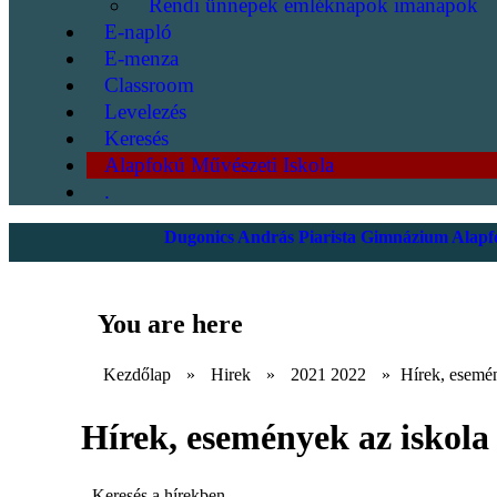
Rendi ünnepek emléknapok imanapok
E-napló
E-menza
Classroom
Levelezés
Keresés
Alapfokú Művészeti Iskola
.
Dugonics András Piarista Gimnázium Alapfo
You are here
Kezdőlap
»
Hirek
»
2021 2022
»
Hírek, esemén
Hírek, események az iskola 
Keresés a hírekben