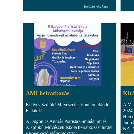
További részletek
AMI beiratkozás
Kirá
Kedves Szülők! Művészetek iránt érdeklődő
A Mag
Fiatalok!
2024.
Herce
A Dugonics András Piarista Gimnázium és
Judo 
Alapfokú Művészeti Iskola beiratkozást hirdet
KATA 
a következő időpontokban: