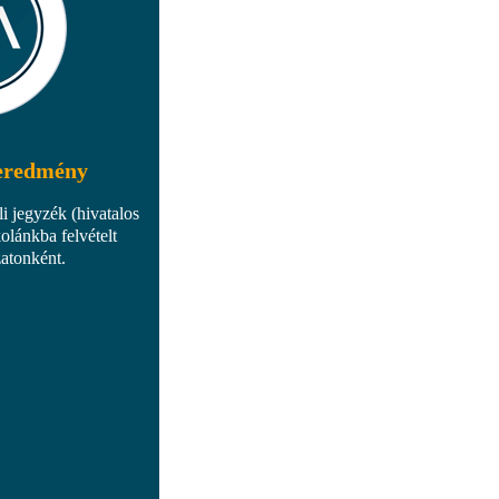
 eredmény
li jegyzék (hivatalos
olánkba felvételt
zatonként.