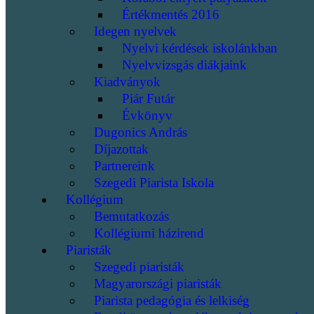
Értékmentés 2016
Idegen nyelvek
Nyelvi kérdések iskolánkban
Nyelvvizsgás diákjaink
Kiadványok
Piár Futár
Évkönyv
Dugonics András
Díjazottak
Partnereink
Szegedi Piarista Iskola
Kollégium
Bemutatkozás
Kollégiumi házirend
Piaristák
Szegedi piaristák
Magyarországi piaristák
Piarista pedagógia és lelkiség