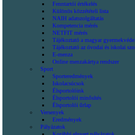
Fenntartói értékelés
Különös közzétételi lista
NAIH adatszolgáltatás
Kompetencia mérés
NETFIT mérés
Tájékoztató a magyar gyermekvéde
Tájékoztató az óvodai és iskolai szo
E-menza
Online menzakártya rendszer
Sport
Sporteredmények
Iskolacsúcsok
Élsportolóink
Élsportolói minősítés
Élsportolói űrlap
Versenyek
Eredmények
Pályázatok
Korábbi elnyert pályázatok