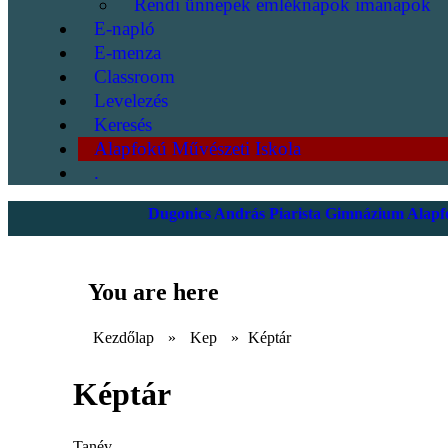
Rendi ünnepek emléknapok imanapok
E-napló
E-menza
Classroom
Levelezés
Keresés
Alapfokú Művészeti Iskola
.
Dugonics András Piarista Gimnázium Alapfo
You are here
Kezdőlap
»
Kep
»
Képtár
Képtár
Tanév