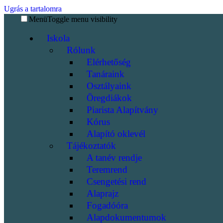
Ugrás a tartalomra
Menü
Toggle menu visibility
Iskola
Rólunk
Elérhetőség
Tanáraink
Osztályaink
Öregdiákok
Piarista Alapítvány
Kórus
Alapító oklevél
Tájékoztatók
A tanév rendje
Teremrend
Csengetési rend
Alaprajz
Fogadóóra
Alapdokumentumok