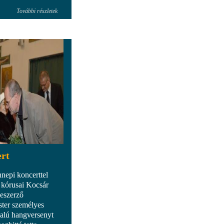
További részletek
ert
nepi koncerttel
s kórusai Kocsár
neszerző
ster személyes
nalú hangversenyt