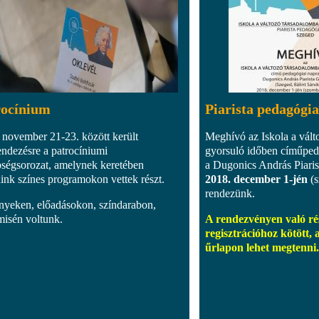
rocínium
Piarista pedagógia
 november 21-23. között került
Meghívó az Iskola a vált
ndezésre a patrocíniumi
gyorsuló időben címűped
ségsorozat, amelynek keretében
a Dugonics András Piar
aink színes programokon vettek részt.
2018. december 1-jén
(s
rendezünk.
nyeken, előadásokon, színdarabon,
misén voltunk.
A rendezvényen való rés
regisztrációhoz kötött, 
űrlapon lehet megtenni.