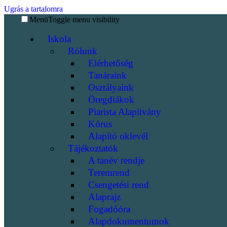
Ugrás a tartalomra
Menü
Toggle menu visibility
Iskola
Rólunk
Elérhetőség
Tanáraink
Osztályaink
Öregdiákok
Piarista Alapítvány
Kórus
Alapító oklevél
Tájékoztatók
A tanév rendje
Teremrend
Csengetési rend
Alaprajz
Fogadóóra
Alapdokumentumok