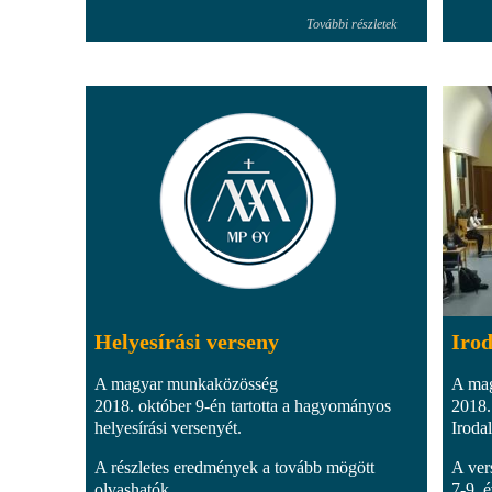
További részletek
Helyesírási verseny
Irod
A magyar munkaközösség
A ma
2018. október 9-én tartotta a hagyományos
2018.
helyesírási versenyét.
Iroda
A részletes eredmények a tovább mögött
A ver
olvashatók...
7-9. 