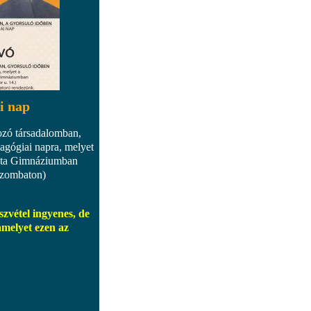
i nap
ozó társadalomban,
agógiai napra, melyet
ista Gimnáziumban
zombaton)
zvétel ingyenes, de
amelyet ezen az