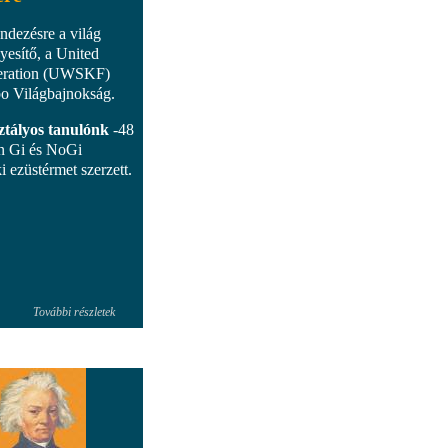
ndezésre a világ
yesítő, a United
eration (UWSKF)
po Világbajnokság.
ztályos tanulónk
-48
n Gi és NoGi
 ezüstérmet szerzett.
További részletek