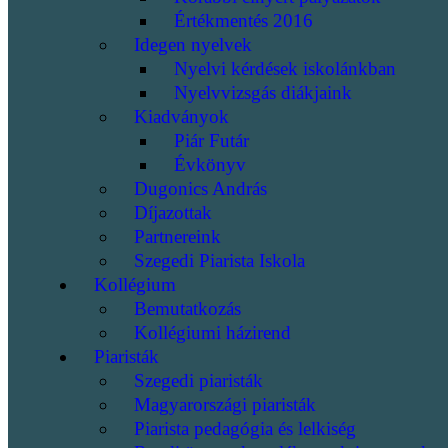
Értékmentés 2016
Idegen nyelvek
Nyelvi kérdések iskolánkban
Nyelvvizsgás diákjaink
Kiadványok
Piár Futár
Évkönyv
Dugonics András
Díjazottak
Partnereink
Szegedi Piarista Iskola
Kollégium
Bemutatkozás
Kollégiumi házirend
Piaristák
Szegedi piaristák
Magyarországi piaristák
Piarista pedagógia és lelkiség