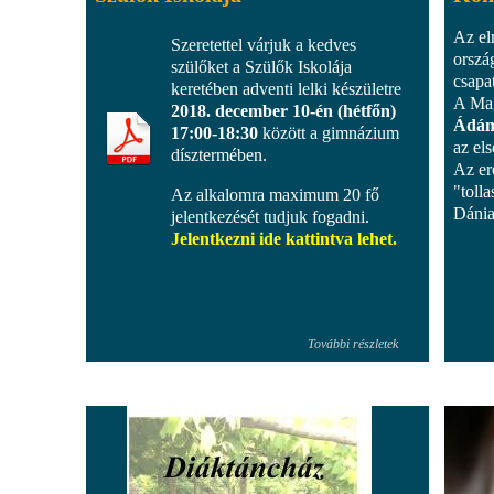
Az el
Szeretettel várjuk a kedves
orszá
szülőket a Szülők Iskolája
csapa
keretében adventi lelki készületre
A Mag
2018. december 10-én (hétfőn)
Ádám
17:00-18:30
között a gimnázium
az el
dísztermében.
Az er
"toll
Az alkalomra maximum 20 fő
Dánia
jelentkezését tudjuk fogadni.
Jelentkezni ide kattintva lehet.
További részletek