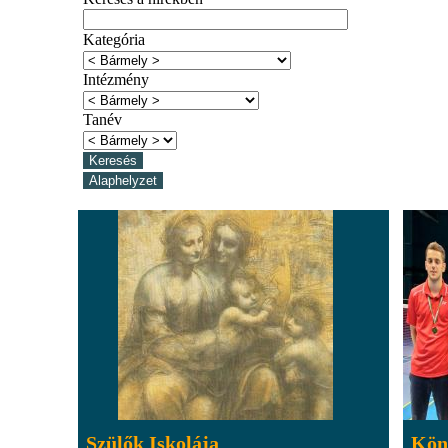
Kategória
Intézmény
Tanév
Szülők Iskolája
Kön