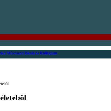
kú Művészeti Iskola és Kollégium
etéből
életéből