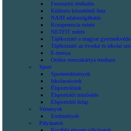
Fenntartói értékelés
Különös közzétételi lista
NAIH adatszolgáltatás
Kompetencia mérés
NETFIT mérés
Tájékoztató a magyar gyermekvéde
Tájékoztató az óvodai és iskolai szo
E-menza
Online menzakártya rendszer
Sport
Sporteredmények
Iskolacsúcsok
Élsportolóink
Élsportolói minősítés
Élsportolói űrlap
Versenyek
Eredmények
Pályázatok
Korábbi elnyert pályázatok