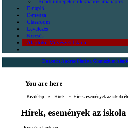
Rendi ünnepek emléknapok imanapok
E-napló
E-menza
Classroom
Levelezés
Keresés
Alapfokú Művészeti Iskola
.
Dugonics András Piarista Gimnázium Alapfo
You are here
Kezdőlap
»
Hirek
»
Hírek, események az iskola él
Hírek, események az iskola 
Keresés a hírekben