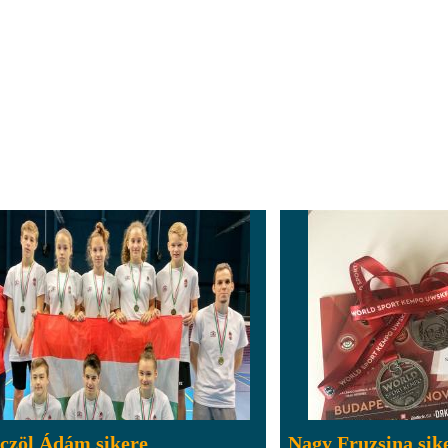
czöl Ádám sikere
Nagy Fruzsina sik