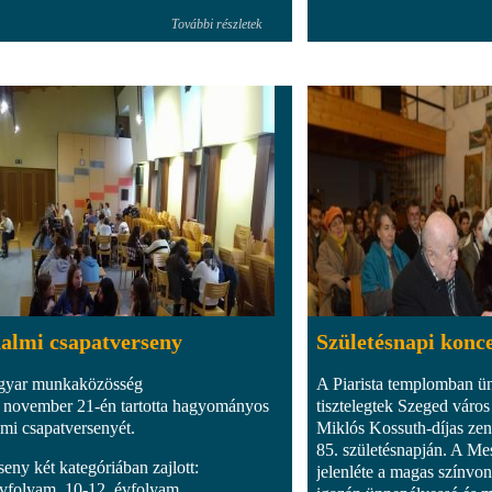
További részletek
almi csapatverseny
Születésnapi konc
gyar munkaközösség
A Piarista templomban ün
 november 21-én tartotta hagyományos
tisztelegtek Szeged váro
lmi csapatversenyét.
Miklós Kossuth-díjas ze
85. születésnapján. A Me
seny két kategóriában zajlott:
jelenléte a magas színvo
évfolyam, 10-12. évfolyam.