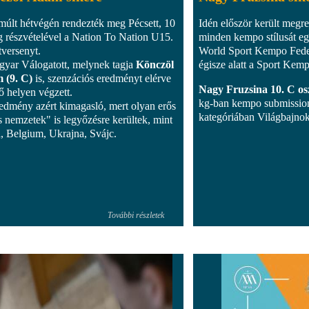
múlt hétvégén rendezték meg Pécsett, 10
Idén először került megre
g részvételével a Nation To Nation U15.
minden kempo stílusát eg
tversenyt.
World Sport Kempo Fed
yar Válogatott, melynek tagja
Könczöl
égisze alatt a Sport Kem
 (9. C)
is, szenzációs eredményt elérve
Nagy Fruzsina 10. C os
ső helyen végzett.
kg-ban kempo submissio
edmény azért kimagasló, mert olyan erős
kategóriában Világbajnoki
as nemzetek" is legyőzésre kerültek, mint
, Belgium, Ukrajna, Svájc.
További részletek