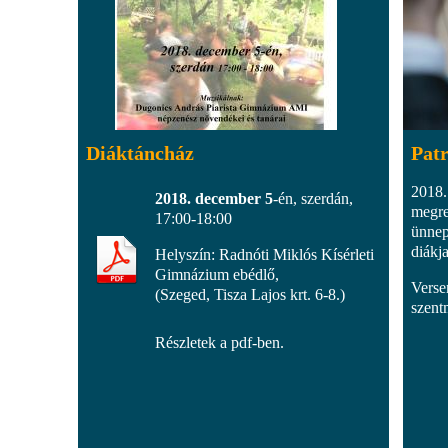
Diáktáncház
Pat
2018.
2018. december 5
-én, szerdán,
megre
17:00-18:00
ünnep
diákj
Helyszín: Radnóti Miklós Kísérleti
Gimnázium ebédlő,
Verse
(Szeged, Tisza Lajos krt. 6-8.)
szent
Részletek a pdf-ben.