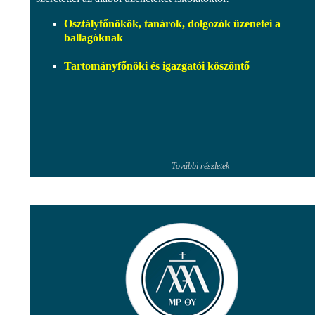
Osztályfőnökök, tanárok, dolgozók üzenetei a
ballagóknak
Tartományfőnöki és igazgatói köszöntő
További részletek