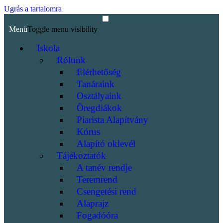
Ugrás a tartalomra
Menü
Toggle menu visibility
Iskola
Rólunk
Elérhetőség
Tanáraink
Osztályaink
Öregdiákok
Piarista Alapítvány
Kórus
Alapító oklevél
Tájékoztatók
A tanév rendje
Teremrend
Csengetési rend
Alaprajz
Fogadóóra