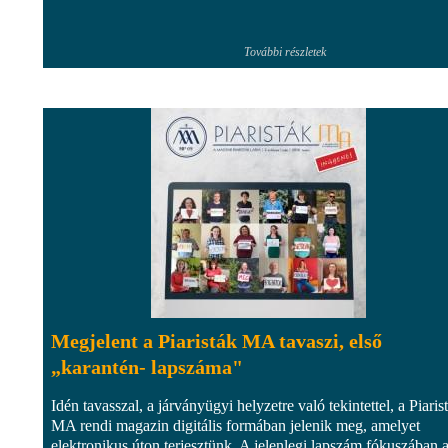
További részletek
Megjelent a Piaristák MA tavaszi, első
„karantén- lapszáma"
Idén tavasszal, a járványügyi helyzetre való tekintettel, a Piaris
MA rendi magazin digitális formában jelenik meg, amelyet
elektronikus úton terjesztünk. A jelenlegi lapszám fókuszában 