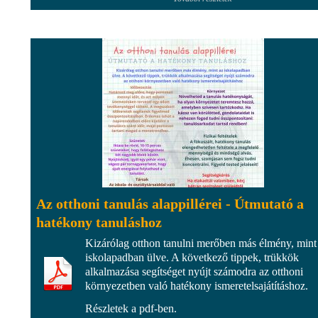
Az otthoni tanulás alappillérei - Útmutató a
hatékony tanuláshoz
Kizárólag otthon tanulni merőben más élmény, mint
iskolapadban ülve. A következő tippek, trükkök
alkalmazása segítséget nyújt számodra az otthoni
környezetben való hatékony ismeretelsajátításhoz.
Részletek a pdf-ben.