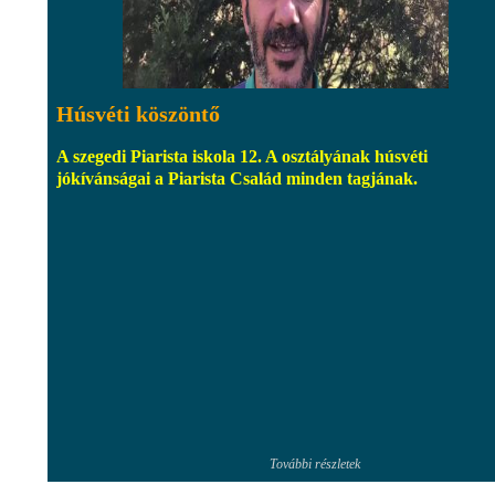
Húsvéti köszöntő
A szegedi Piarista iskola 12. A osztályának húsvéti
jókívánságai a Piarista Család minden tagjának.
További részletek