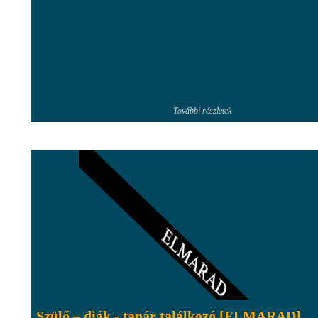
További részletek
Szülő – diák - tanár találkozó [ELMARAD]