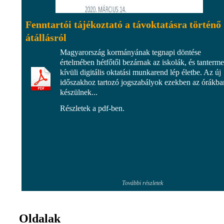
Fenntartói tájékoztató a távoktatásra történő
átállásról
Magyarország kormányának tegnapi döntése
értelmében hétfőtől bezárnak az iskolák, és tanterm
kívüli digitális oktatási munkarend lép életbe. Az új
időszakhoz tartozó jogszabályok ezekben az órákba
készülnek...
Részletek a pdf-ben.
További részletek
Oldalak