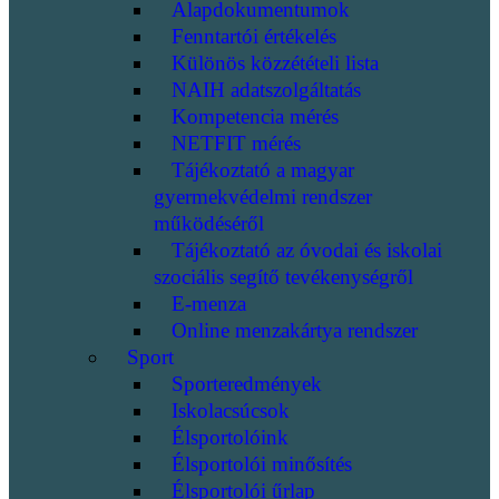
Alapdokumentumok
Fenntartói értékelés
Különös közzétételi lista
NAIH adatszolgáltatás
Kompetencia mérés
NETFIT mérés
Tájékoztató a magyar
gyermekvédelmi rendszer
működéséről
Tájékoztató az óvodai és iskolai
szociális segítő tevékenységről
E-menza
Online menzakártya rendszer
Sport
Sporteredmények
Iskolacsúcsok
Élsportolóink
Élsportolói minősítés
Élsportolói űrlap