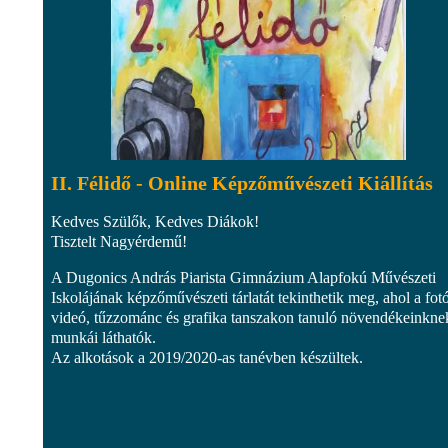
II. Félidő - Online Képzőművészeti Kiállítás
Kedves Szülők, Kedves Diákok!
Tisztelt Nagyérdemű!
A Dugonics András Piarista Gimnázium Alapfokú Művészeti
Iskolájának képzőművészeti tárlatát tekinthetik meg, ahol a fot
videó, tűzzománc és grafika tanszakon tanuló növendékeinkne
munkái láthatók.
Az alkotások a 2019/2020-as tanévben készültek.