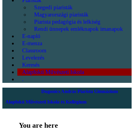
Piaristák
Szegedi piaristák
Magyarországi piaristák
Piarista pedagógia és lelkiség
Rendi ünnepek emléknapok imanapok
E-napló
E-menza
Classroom
Levelezés
Keresés
Alapfokú Művészeti Iskola
.
Dugonics András Piarista Gimnázium
Alapfokú Művészeti Iskola és Kollégium
You are here