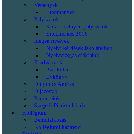
Versenyek
Eredmények
Pályázatok
Korábbi elnyert pályázatok
Értékmentés 2016
Idegen nyelvek
Nyelvi kérdések iskolánkban
Nyelvvizsgás diákjaink
Kiadványok
Piár Futár
Évkönyv
Dugonics András
Díjazottak
Partnereink
Szegedi Piarista Iskola
Kollégium
Bemutatkozás
Kollégiumi házirend