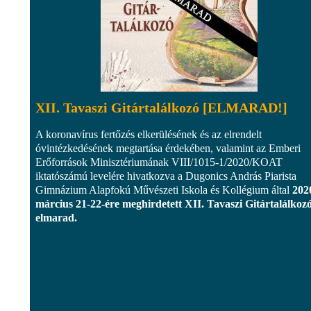
XII. Tavaszi Gitártalálkozó [ELMARAD!]
A koronavírus fertőzés elkerülésének és az elrendelt
óvintézkedésének megtartása érdekében, valamint az Emberi
Erőforrások Minisztériumának VIII/1015-1/2020/KOAT
iktatószámú levelére hivatkozva a Dugonics András Piarista
Gimnázium Alapfokú Művészeti Iskola és Kollégium által
202
március 21-22-ére meghirdetett XII. Tavaszi Gitártalálkoz
elmarad.