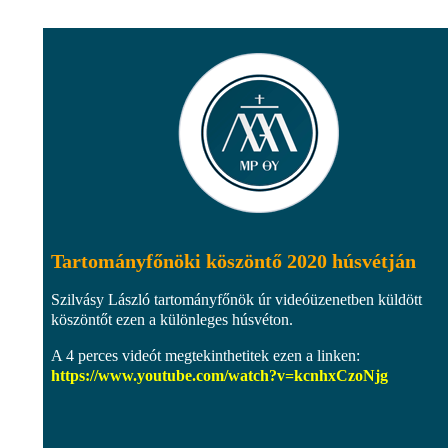
Tartományfőnöki köszöntő 2020 húsvétján
Szilvásy László tartományfőnök úr videóüzenetben küldött
köszöntőt ezen a különleges húsvéton.
A 4 perces videót megtekinthetitek ezen a linken:
https://www.youtube.com/watch?v=kcnhxCzoNjg