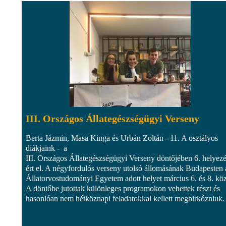
III. Országos Állategészségügyi Verseny
Berta Jázmin, Masa Kinga és Urbán Zoltán - 11. A osztályos
diákjaink - a
III. Országos Állategészségügyi Verseny döntőjében 6. helyezé
ért el. A négyfordulós verseny utolsó állomásának Budapesten 
Állatorvostudományi Egyetem adott helyet március 6. és 8. köz
A döntőbe jutottak különleges programokon vehettek részt és
hasonlóan nem hétköznapi feladatokkal kellett megbirkózniuk.