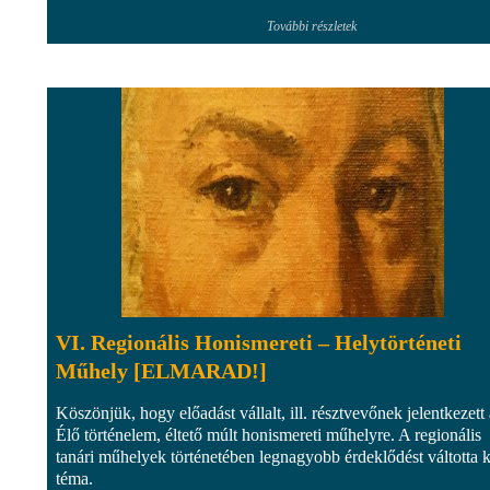
További részletek
VI. Regionális Honismereti – Helytörténeti
Műhely [ELMARAD!]
Köszönjük, hogy előadást vállalt, ill. résztvevőnek jelentkezett
Élő történelem, éltető múlt honismereti műhelyre. A regionális
tanári műhelyek történetében legnagyobb érdeklődést váltotta k
téma.