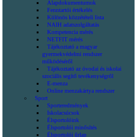
Alapdokumentumok
Fenntartói értékelés
Különös közzétételi lista
NAIH adatszolgáltatás
Kompetencia mérés
NETFIT mérés
Tájékoztató a magyar
gyermekvédelmi rendszer
működéséről
Tájékoztató az óvodai és iskolai
szociális segítő tevékenységről
E-menza
Online menzakártya rendszer
Sport
Sporteredmények
Iskolacsúcsok
Élsportolóink
Élsportolói minősítés
Élsportolói űrlap