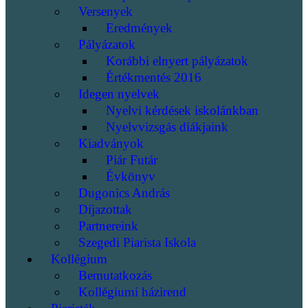
Versenyek
Eredmények
Pályázatok
Korábbi elnyert pályázatok
Értékmentés 2016
Idegen nyelvek
Nyelvi kérdések iskolánkban
Nyelvvizsgás diákjaink
Kiadványok
Piár Futár
Évkönyv
Dugonics András
Díjazottak
Partnereink
Szegedi Piarista Iskola
Kollégium
Bemutatkozás
Kollégiumi házirend