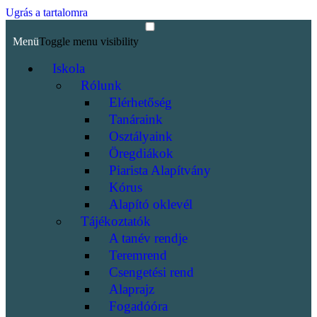
Ugrás a tartalomra
Menü
Toggle menu visibility
Iskola
Rólunk
Elérhetőség
Tanáraink
Osztályaink
Öregdiákok
Piarista Alapítvány
Kórus
Alapító oklevél
Tájékoztatók
A tanév rendje
Teremrend
Csengetési rend
Alaprajz
Fogadóóra