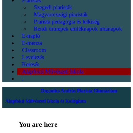
Piaristák
Szegedi piaristák
Magyarországi piaristák
Piarista pedagógia és lelkiség
Rendi ünnepek emléknapok imanapok
E-napló
E-menza
Classroom
Levelezés
Keresés
Alapfokú Művészeti Iskola
.
Dugonics András Piarista Gimnázium
Alapfokú Művészeti Iskola és Kollégium
You are here