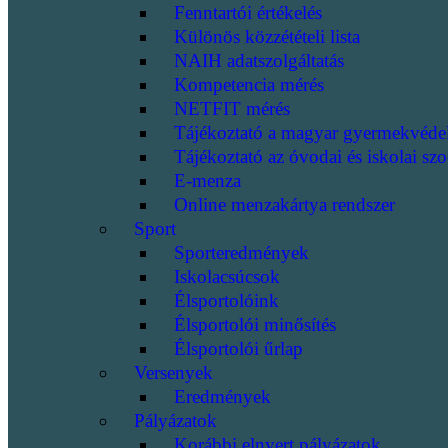
Fenntartói értékelés
Különös közzétételi lista
NAIH adatszolgáltatás
Kompetencia mérés
NETFIT mérés
Tájékoztató a magyar gyermekvéde
Tájékoztató az óvodai és iskolai szo
E-menza
Online menzakártya rendszer
Sport
Sporteredmények
Iskolacsúcsok
Élsportolóink
Élsportolói minősítés
Élsportolói űrlap
Versenyek
Eredmények
Pályázatok
Korábbi elnyert pályázatok