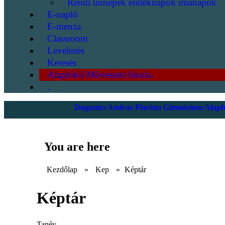
Rendi ünnepek emléknapok imanapok
E-napló
E-menza
Classroom
Levelezés
Keresés
Alapfokú Művészeti Iskola
.
Dugonics András Piarista Gimnázium Alapfo
You are here
Kezdőlap
»
Kep
»
Képtár
Képtár
Tanév