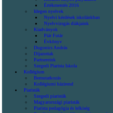
Értékmentés 2016
Idegen nyelvek
Nyelvi kérdések iskolánkban
Nyelvvizsgás diákjaink
Kiadványok
Piár Futár
Évkönyv
Dugonics András
Díjazottak
Partnereink
Szegedi Piarista Iskola
Kollégium
Bemutatkozás
Kollégiumi házirend
Piaristák
Szegedi piaristák
Magyarországi piaristák
Piarista pedagógia és lelkiség