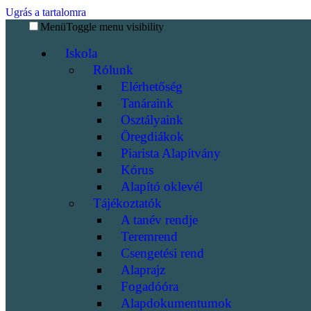
Ugrás a tartalomra
Menü
Toggle menu visibility
Iskola
Rólunk
Elérhetőség
Tanáraink
Osztályaink
Öregdiákok
Piarista Alapítvány
Kórus
Alapító oklevél
Tájékoztatók
A tanév rendje
Teremrend
Csengetési rend
Alaprajz
Fogadóóra
Alapdokumentumok