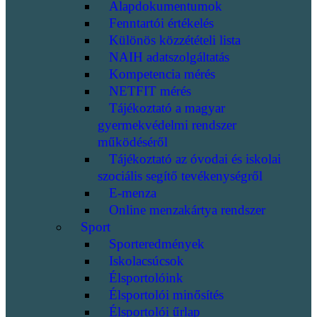
Alapdokumentumok
Fenntartói értékelés
Különös közzétételi lista
NAIH adatszolgáltatás
Kompetencia mérés
NETFIT mérés
Tájékoztató a magyar
gyermekvédelmi rendszer
működéséről
Tájékoztató az óvodai és iskolai
szociális segítő tevékenységről
E-menza
Online menzakártya rendszer
Sport
Sporteredmények
Iskolacsúcsok
Élsportolóink
Élsportolói minősítés
Élsportolói űrlap