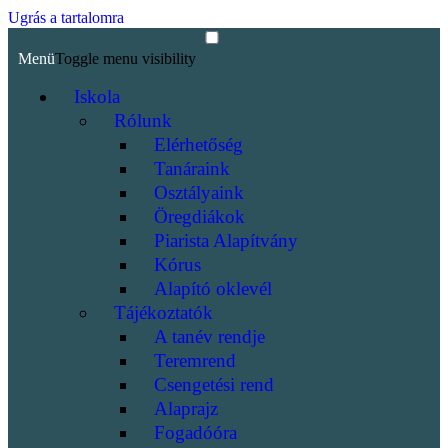
Ugrás a tartalomra
Menü
Toggle menu visibility
Iskola
Rólunk
Elérhetőség
Tanáraink
Osztályaink
Öregdiákok
Piarista Alapítvány
Kórus
Alapító oklevél
Tájékoztatók
A tanév rendje
Teremrend
Csengetési rend
Alaprajz
Fogadóóra