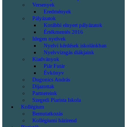
Versenyek
Eredmények
Pályázatok
Korábbi elnyert pályázatok
Értékmentés 2016
Idegen nyelvek
Nyelvi kérdések iskolánkban
Nyelvvizsgás diákjaink
Kiadványok
Piár Futár
Évkönyv
Dugonics András
Díjazottak
Partnereink
Szegedi Piarista Iskola
Kollégium
Bemutatkozás
Kollégiumi házirend