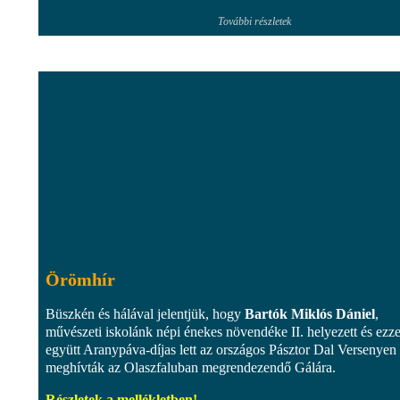
További részletek
Örömhír
Büszkén és hálával jelentjük, hogy
Bartók Miklós Dániel
,
művészeti iskolánk népi énekes növendéke II. helyezett és ezze
együtt Aranypáva-díjas lett az országos Pásztor Dal Versenyen
meghívták az Olaszfaluban megrendezendő Gálára.
Részletek a mellékletben!