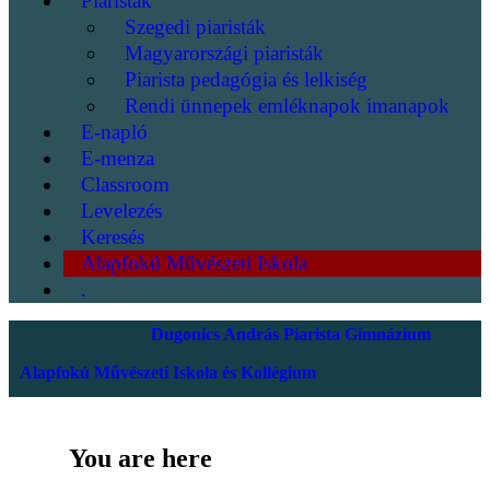
Piaristák
Szegedi piaristák
Magyarországi piaristák
Piarista pedagógia és lelkiség
Rendi ünnepek emléknapok imanapok
E-napló
E-menza
Classroom
Levelezés
Keresés
Alapfokú Művészeti Iskola
.
Dugonics András Piarista Gimnázium
Alapfokú Művészeti Iskola és Kollégium
You are here