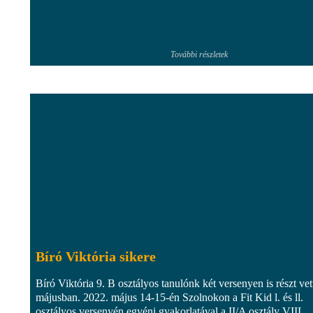
További részletek
Bíró Viktória sikere
Bíró Viktória 9. B osztályos tanulónk két versenyen is részt vet
májusban. 2022. május 14-15-én Szolnokon a Fit Kid l. és ll.
osztályos versenyén egyéni gyakorlatával a II/A osztály VIII.