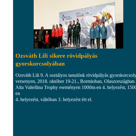
Ozsváth Lili sikere rövidpályás
gyorskorcsolyában
Ozsváth Lili 9. A osztályos tanulónk rövidpályás gyorskorcsol
versenyen, 2018. október 19-21., Bormioban, Olaszországban 
Alta Valtellina Trophy eseményen 1000m-en 4. helyezést, 150
en
4. helyezést, váltóban 3. helyezést ért el.