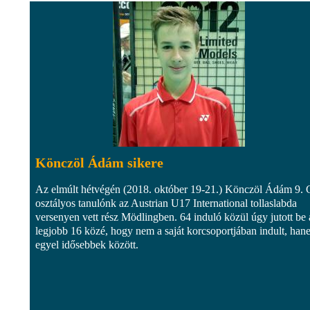
Könczöl Ádám sikere
Az elmúlt hétvégén (2018. október 19-21.) Könczöl Ádám 9. 
osztályos tanulónk az Austrian U17 International tollaslabda
versenyen vett rész Mödlingben. 64 induló közül úgy jutott be 
legjobb 16 közé, hogy nem a saját korcsoportjában indult, han
egyel idősebbek között.