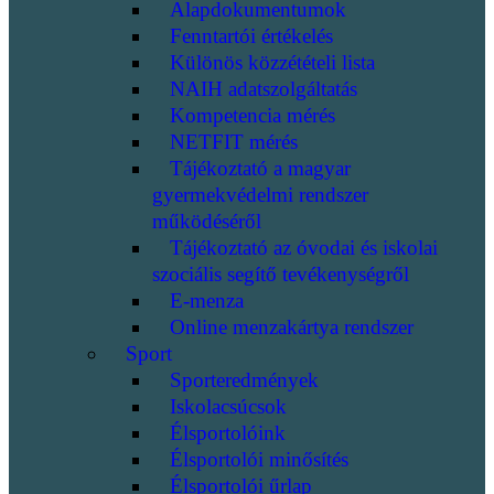
Alapdokumentumok
Fenntartói értékelés
Különös közzétételi lista
NAIH adatszolgáltatás
Kompetencia mérés
NETFIT mérés
Tájékoztató a magyar
gyermekvédelmi rendszer
működéséről
Tájékoztató az óvodai és iskolai
szociális segítő tevékenységről
E-menza
Online menzakártya rendszer
Sport
Sporteredmények
Iskolacsúcsok
Élsportolóink
Élsportolói minősítés
Élsportolói űrlap