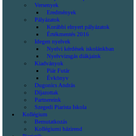
Versenyek
Eredmények
Pályázatok
Korábbi elnyert pályázatok
Értékmentés 2016
Idegen nyelvek
Nyelvi kérdések iskolánkban
Nyelvvizsgás diákjaink
Kiadványok
Piár Futár
Évkönyv
Dugonics András
Díjazottak
Partnereink
Szegedi Piarista Iskola
Kollégium
Bemutatkozás
Kollégiumi házirend