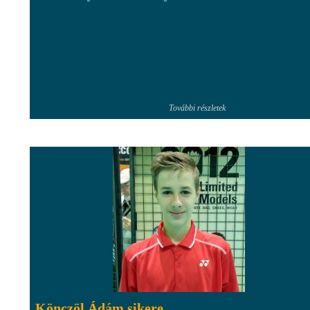
További részletek
Könczöl Ádám sikere