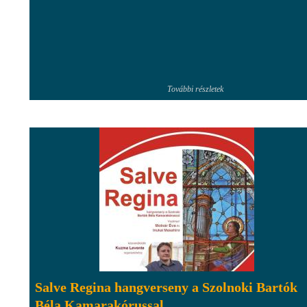
További részletek
Salve Regina hangverseny a Szolnoki Bartók
Béla Kamarakórussal