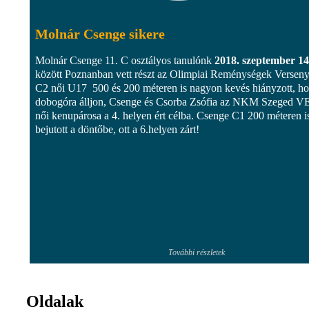
Molnár Csenge sikere
Molnár Csenge 11. C osztályos tanulónk
2018. szeptember 14
között Poznanban vett részt az Olimpiai Reménységek Verseny
C2 női U17 500 és 200 méteren is nagyon kevés hiányzott, h
dobogóra álljon, Csenge és Csorba Zsófia az NKM Szeged V
női kenupárosa a 4. helyen ért célba. Csenge C1 200 méteren i
bejutott a döntőbe, ott a 6.helyen zárt!
További részletek
Oldalak