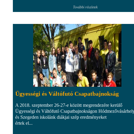
További részletek
Ügyességi és Váltófutó Csapatbajnokság
A 2018. szeptember 26-27-e között megrendezére kerülő
Ügyességi és Váltófutó Csapatbajnokságon Hódmezővásárhel
és Szegeden iskolánk diákjai szép eredményeket
értek el...