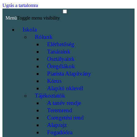
Ugrás a tartalomra
Menü
Toggle menu visibility
Iskola
Rólunk
Elérhetőség
Tanáraink
Osztályaink
Öregdiákok
Piarista Alapítvány
Kórus
Alapító oklevél
Tájékoztatók
A tanév rendje
Teremrend
Csengetési rend
Alaprajz
Fogadóóra