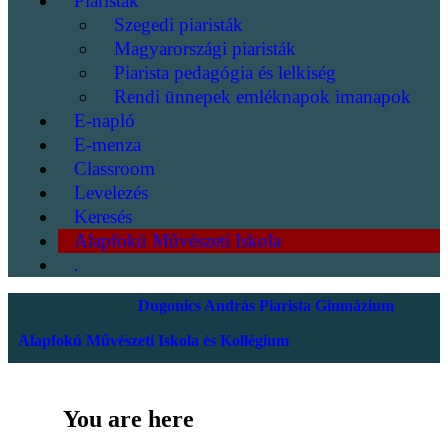
Piaristák
Szegedi piaristák
Magyarországi piaristák
Piarista pedagógia és lelkiség
Rendi ünnepek emléknapok imanapok
E-napló
E-menza
Classroom
Levelezés
Keresés
Alapfokú Művészeti Iskola
.
Dugonics András Piarista Gimnázium
Alapfokú Művészeti Iskola és Kollégium
You are here