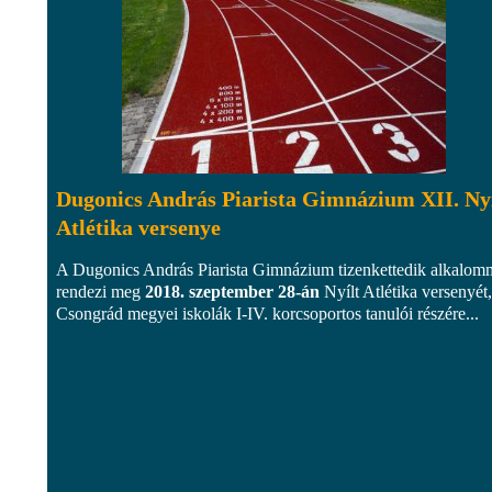
Dugonics András Piarista Gimnázium XII. Nyí
Atlétika versenye
A Dugonics András Piarista Gimnázium tizenkettedik alkalom
rendezi meg
2018. szeptember 28-án
Nyílt Atlétika versenyét,
Csongrád megyei iskolák I-IV. korcsoportos tanulói részére...