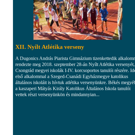
XII. Nyílt Atlétika verseny
A Dugonics András Piarista Gimnázium tizenkettedik alkalom
rendezte meg 2018. szeptember 28-án Nyílt Atlétika versenyét,
Csongrád megyei iskolák I-IV. korcsoportos tanulói részére. Id
első alkalommal a Szeged-Csanádi Egyházmegye katolikus
általános iskoláit is hívtuk atlétika versenyünkre. Békés megyé
a kaszaperi Mátyás Király Katolikus Általános Iskola tanulói
vettek részt versenyünkön és mindannyian...