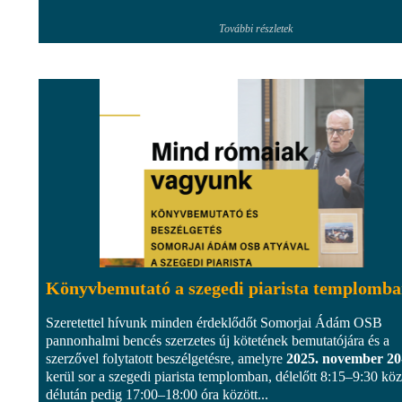
További részletek
Könyvbemutató a szegedi piarista templomb
Szeretettel hívunk minden érdeklődőt Somorjai Ádám OSB
pannonhalmi bencés szerzetes új kötetének bemutatójára és a
szerzővel folytatott beszélgetésre, amelyre
2025. november 20
kerül sor a szegedi piarista templomban, délelőtt 8:15–9:30 köz
délután pedig 17:00–18:00 óra között...