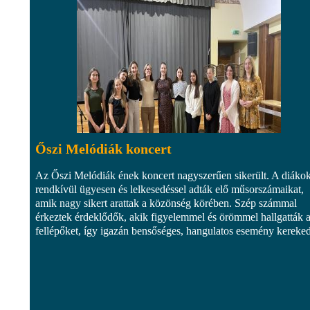
Őszi Melódiák koncert
Az Őszi Melódiák ének koncert nagyszerűen sikerült. A diáko
rendkívül ügyesen és lelkesedéssel adták elő műsorszámaikat,
amik nagy sikert arattak a közönség körében. Szép számmal
érkeztek érdeklődők, akik figyelemmel és örömmel hallgatták 
fellépőket, így igazán bensőséges, hangulatos esemény kereked