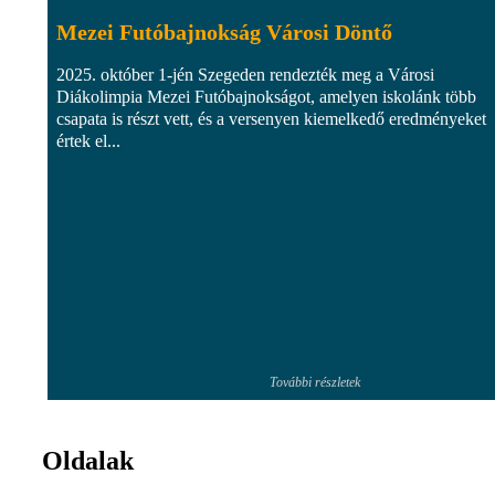
Mezei Futóbajnokság Városi Döntő
2025. október 1-jén Szegeden rendezték meg a Városi
Diákolimpia Mezei Futóbajnokságot, amelyen iskolánk több
csapata is részt vett, és a versenyen kiemelkedő eredményeket
értek el...
További részletek
Oldalak