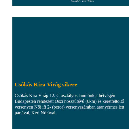
További részletek
Csókás Kira Virág sikere
Csókás Kira Virág 12. C osztályos tanulónk a hétvégén
Budapesten rendezett Őszi hosszútávú (6km) és keretfeltöltő
versenyen Női ifi 2- (peror) versenyszámban aranyérmes lett
párjával, Kéri Nórával.