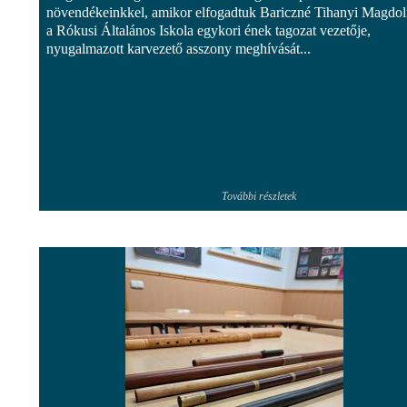
növendékeinkkel, amikor elfogadtuk Bariczné Tihanyi Magdol
a Rókusi Általános Iskola egykori ének tagozat vezetője,
nyugalmazott karvezető asszony meghívását...
További részletek