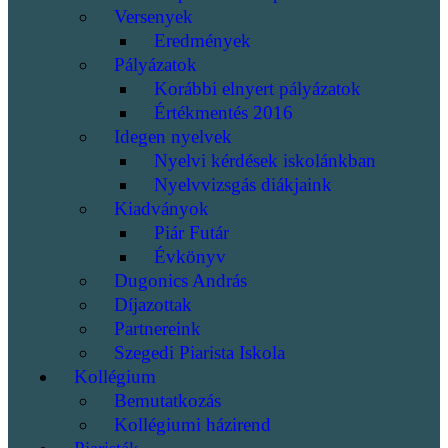
Versenyek
Eredmények
Pályázatok
Korábbi elnyert pályázatok
Értékmentés 2016
Idegen nyelvek
Nyelvi kérdések iskolánkban
Nyelvvizsgás diákjaink
Kiadványok
Piár Futár
Évkönyv
Dugonics András
Díjazottak
Partnereink
Szegedi Piarista Iskola
Kollégium
Bemutatkozás
Kollégiumi házirend