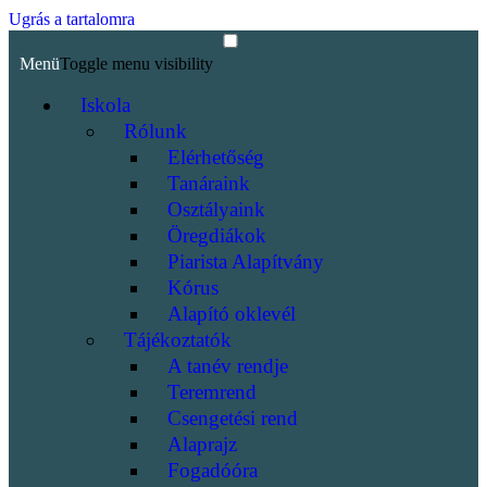
Ugrás a tartalomra
Menü
Toggle menu visibility
Iskola
Rólunk
Elérhetőség
Tanáraink
Osztályaink
Öregdiákok
Piarista Alapítvány
Kórus
Alapító oklevél
Tájékoztatók
A tanév rendje
Teremrend
Csengetési rend
Alaprajz
Fogadóóra