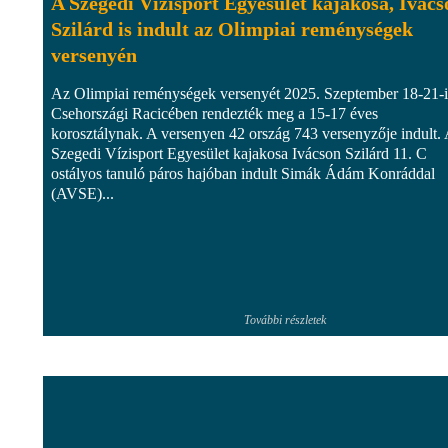
A Szegedi Vízisport Egyesület kajakosa, Ivács
Szilárd is indult az Olimpiai reménységek
versenyén
Az Olimpiai reménységek versenyét 2025. Szeptember 18-21-i
Csehországi Racicében rendezték meg a 15-17 éves
korosztálynak. A versenyen 42 ország 743 versenyzője indult.
Szegedi Vízisport Egyesület kajakosa Ivácson Szilárd 11. C
ostályos tanuló páros hajóban indult Simák Ádám Konráddal
(AVSE)...
További részletek