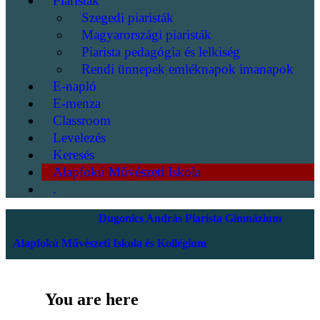
Piaristák
Szegedi piaristák
Magyarországi piaristák
Piarista pedagógia és lelkiség
Rendi ünnepek emléknapok imanapok
E-napló
E-menza
Classroom
Levelezés
Keresés
Alapfokú Művészeti Iskola
.
Dugonics András Piarista Gimnázium
Alapfokú Művészeti Iskola és Kollégium
You are here