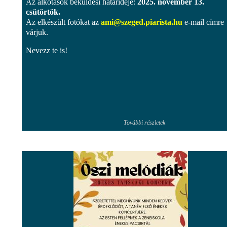
Az alkotások beküldési határideje:
2025. november 13.
csütörtök.
Az elkészült fotókat az
ami@szeged.piarista.hu
e-mail címre
várjuk.
Nevezz te is!
További részletek