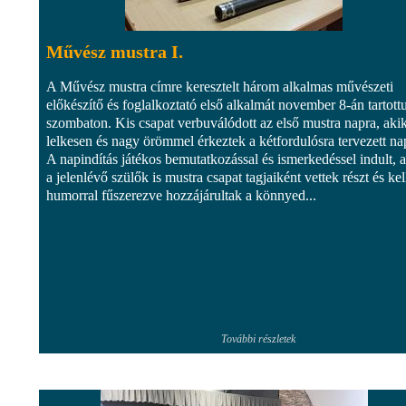
Művész mustra I.
A Művész mustra címre keresztelt három alkalmas művészeti
előkészítő és foglalkoztató első alkalmát november 8-án tartott
szombaton. Kis csapat verbuválódott az első mustra napra, aki
lelkesen és nagy örömmel érkeztek a kétfordulósra tervezett na
A napindítás játékos bemutatkozással és ismerkedéssel indult, 
a jelenlévő szülők is mustra csapat tagjaiként vettek részt és kel
humorral fűszerezve hozzájárultak a könnyed...
További részletek