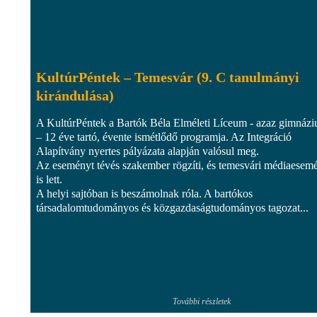
KultúrPéntek – Temesvár (9. C tanulmányi
kirándulása)
A KultúrPéntek a Bartók Béla Elméleti Líceum - azaz gimnáz
– 12 éve tartó, évente ismétlődő programja. Az Integráció
Alapítvány nyertes pályázata alapján valósul meg.
Az eseményt tévés szakember rögzíti, és temesvári médiaesem
is lett.
A helyi sajtóban is beszámolnak róla. A bartókos
társadalomtudományos és közgazdaságtudományos tagozat...
További részletek