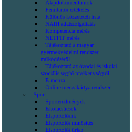
Alapdokumentumok
Fenntartói értékelés
Különös közzétételi lista
NAIH adatszolgáltatás
Kompetencia mérés
NETFIT mérés
Tájékoztató a magyar
gyermekvédelmi rendszer
működéséről
Tájékoztató az óvodai és iskolai
szociális segítő tevékenységről
E-menza
Online menzakártya rendszer
Sport
Sporteredmények
Iskolacsúcsok
Élsportolóink
Élsportolói minősítés
Élsportolói űrlap