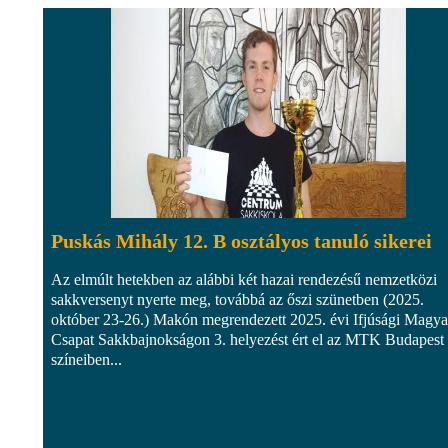
Puskás Mihály 12. B osztályos tanuló sikerei
Az elmúlt hetekben az alábbi két hazai rendezésű nemzetközi
sakkversenyt nyerte meg, továbbá az őszi szünetben (2025.
október 23-26.) Makón megrendezett 2025. évi Ifjúsági Magya
Csapat Sakkbajnokságon 3. helyezést ért el az MTK Budapest
színeiben...