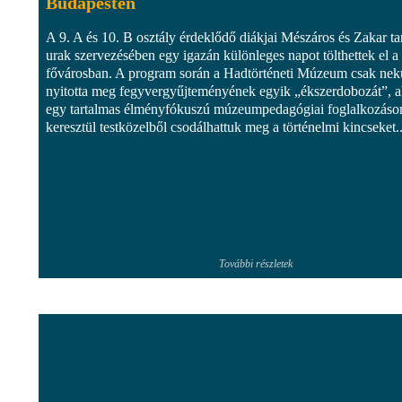
Budapesten
A 9. A és 10. B osztály érdeklődő diákjai Mészáros és Zakar ta
urak szervezésében egy igazán különleges napot tölthettek el a
fővárosban. A program során a Hadtörténeti Múzeum csak ne
nyitotta meg fegyvergyűjteményének egyik „ékszerdobozát”, a
egy tartalmas élményfókuszú múzeumpedagógiai foglalkozáso
keresztül testközelből csodálhattuk meg a történelmi kincseket..
További részletek