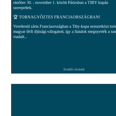
október 30. - november 1. között Párizsban a TIBY kupán
szerepeltek.
🏆 TORNAGYŐZTES FRANCIAORSZÁGBAN!
Veretlenül zárta Franciaországban a Tiby-kupa nemzetközi torn
magyar férfi ifjúsági-válogatott, így a fiatalok megnyerték a ra
viadalt...
További részletek