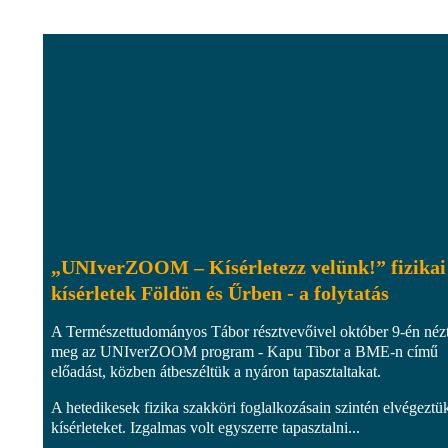
„UNIverZOOM – Kísérletezz velünk!” fizikai
kísérletek Földön és Űrben - a folytatás
A Természettudományos Tábor résztvevőivel október 9-én néz
meg az UNIverZOOM program - Kapu Tibor a BME-n című
előadást, közben átbeszéltük a nyáron tapasztaltakat.
A hetedikesek fizika szakköri foglalkozásain szintén elvégeztü
kísérleteket. Izgalmas volt egyszerre tapasztalni...