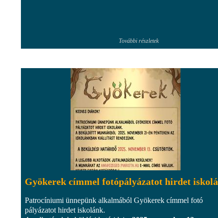
További részletek
Gyökerek címmel fotópályázatot hirdet iskol
Patrocíniumi ünnepünk alkalmából Gyökerek címmel fotó
pályázatot hirdet iskolánk.