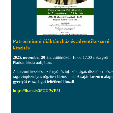
Patrociniumi diáktáncház és adventikoszorú
készítés
2025. november 20-án
, csütörtökön 16.00-17.00 a Szegedi
Piarista Iskola aulájában.
A koszorú készítéshez fenyő- és tuja zöld ágat, díszítő termések
ragasztópisztolyos rögzítést biztosítunk.
A saját koszorú alap
gyertyát és szalagot feltétlenül hozd!
https://fb.me/e/3SUUfWE8I