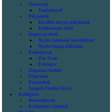
Versenyek
Eredmények
Pályázatok
Korábbi elnyert pályázatok
Értékmentés 2016
Idegen nyelvek
Nyelvi kérdések iskolánkban
Nyelvvizsgás diákjaink
Kiadványok
Piár Futár
Évkönyv
Dugonics András
Díjazottak
Partnereink
Szegedi Piarista Iskola
Kollégium
Bemutatkozás
Kollégiumi házirend