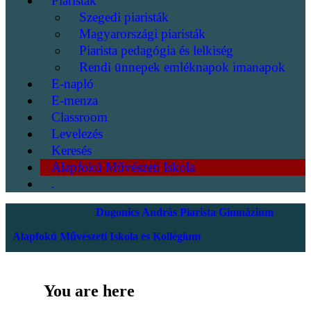
Piaristák
Szegedi piaristák
Magyarországi piaristák
Piarista pedagógia és lelkiség
Rendi ünnepek emléknapok imanapok
E-napló
E-menza
Classroom
Levelezés
Keresés
Alapfokú Művészeti Iskola
.
Dugonics András Piarista Gimnázium
Alapfokú Művészeti Iskola és Kollégium
You are here