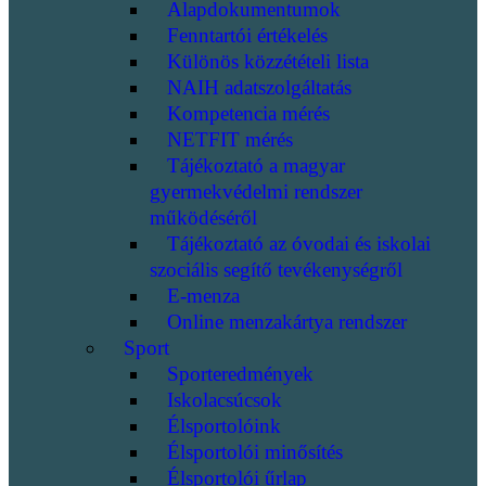
Alapdokumentumok
Fenntartói értékelés
Különös közzétételi lista
NAIH adatszolgáltatás
Kompetencia mérés
NETFIT mérés
Tájékoztató a magyar
gyermekvédelmi rendszer
működéséről
Tájékoztató az óvodai és iskolai
szociális segítő tevékenységről
E-menza
Online menzakártya rendszer
Sport
Sporteredmények
Iskolacsúcsok
Élsportolóink
Élsportolói minősítés
Élsportolói űrlap