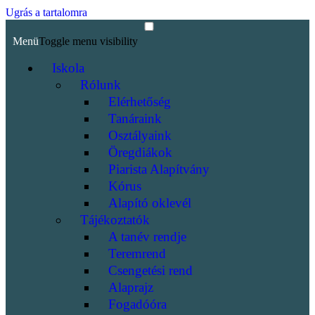
Ugrás a tartalomra
Menü
Toggle menu visibility
Iskola
Rólunk
Elérhetőség
Tanáraink
Osztályaink
Öregdiákok
Piarista Alapítvány
Kórus
Alapító oklevél
Tájékoztatók
A tanév rendje
Teremrend
Csengetési rend
Alaprajz
Fogadóóra