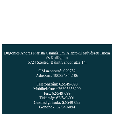
Dugonics András Piarista Gimnázium, Alapfokú Művészeti Iskola
és Kollégium
6724 Szeged, Bálint Sándor utca 14.
OM azonosító: 029752
Adószám: 19082435-2-06
Telefonszám: 62/549-090
Mobiltelefon: +36305356290
Fax: 62/549-099
Titkárság: 62/549-091
Gazdasági iroda: 62/549-092
Gondnok: 62/549-094