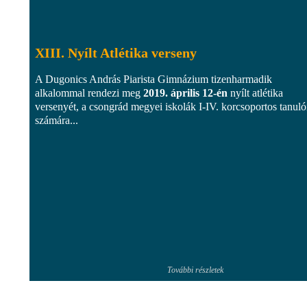
XIII. Nyílt Atlétika verseny
A Dugonics András Piarista Gimnázium tizenharmadik
alkalommal rendezi meg
2019. április 12-én
nyílt atlétika
versenyét, a csongrád megyei iskolák I-IV. korcsoportos tanuló
számára...
További részletek