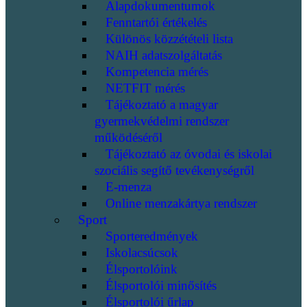
Alapdokumentumok
Fenntartói értékelés
Különös közzétételi lista
NAIH adatszolgáltatás
Kompetencia mérés
NETFIT mérés
Tájékoztató a magyar
gyermekvédelmi rendszer
működéséről
Tájékoztató az óvodai és iskolai
szociális segítő tevékenységről
E-menza
Online menzakártya rendszer
Sport
Sporteredmények
Iskolacsúcsok
Élsportolóink
Élsportolói minősítés
Élsportolói űrlap