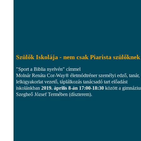
Szülők Iskolája - nem csak Piarista szülőknek
"Sport a Biblia nyelvén" címmel
Molnár Renáta Cor-Way® életmódtréner személyi edző, tanár,
lelkigyakorlat vezető, táplálkozás tanácsadó tart előadást
iskolánkban
2019. április 8-án 17:00-18:30
között a gimnázi
Szegheő József Termében (díszterem).