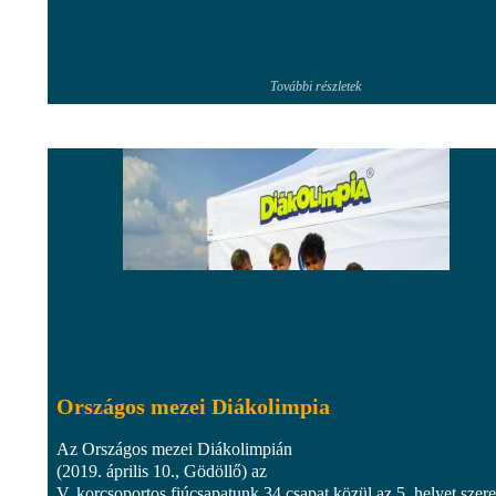
További részletek
Országos mezei Diákolimpia
Az Országos mezei Diákolimpián
(2019. április 10., Gödöllő) az
V. korcsoportos fiúcsapatunk 34 csapat közül az 5. helyet szere