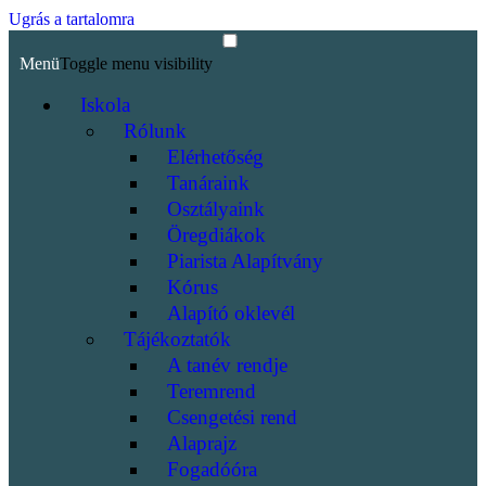
Ugrás a tartalomra
Menü
Toggle menu visibility
Iskola
Rólunk
Elérhetőség
Tanáraink
Osztályaink
Öregdiákok
Piarista Alapítvány
Kórus
Alapító oklevél
Tájékoztatók
A tanév rendje
Teremrend
Csengetési rend
Alaprajz
Fogadóóra