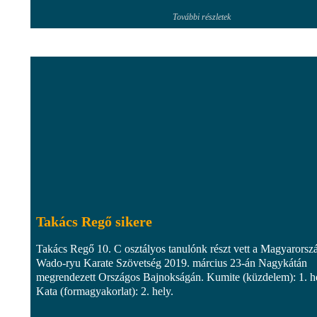
További részletek
Takács Regő sikere
Takács Regő 10. C osztályos tanulónk részt vett a Magyarorsz
Wado-ryu Karate Szövetség 2019. március 23-án Nagykátán
megrendezett Országos Bajnokságán. Kumite (küzdelem): 1. he
Kata (formagyakorlat): 2. hely.