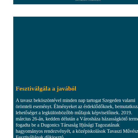
Fesztiválgála a javából
A tavasz beköszöntével minden nap tartogat Szegeden valami
örömteli eseményt. Élményeket az érdeklődőknek, bemutatkoz
lehetőséget a legkülönbözőbb műfajok képviselőinek. 2019.
március 26-án, kedden délután a Városháza házasságkötő term
fogadta be a Dugonics Társaság Ifjúsági Tagozatának
hagyományos rendezvényét, a középiskolások Tavaszi Művész
Fesztiváljának díjkiosztó...