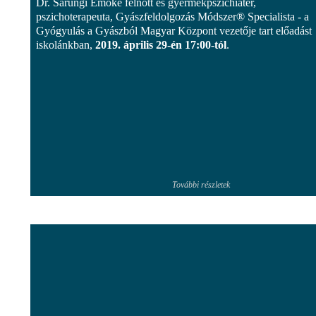
Dr. Sarungi Emőke felnőtt és gyermekpszichiáter,
pszichoterapeuta, Gyászfeldolgozás Módszer® Specialista - a
Gyógyulás a Gyászból Magyar Központ vezetője tart előadást
iskolánkban,
2019. április 29-én 17:00-tól
.
További részletek