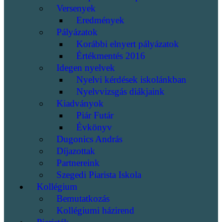
Versenyek
Eredmények
Pályázatok
Korábbi elnyert pályázatok
Értékmentés 2016
Idegen nyelvek
Nyelvi kérdések iskolánkban
Nyelvvizsgás diákjaink
Kiadványok
Piár Futár
Évkönyv
Dugonics András
Díjazottak
Partnereink
Szegedi Piarista Iskola
Kollégium
Bemutatkozás
Kollégiumi házirend