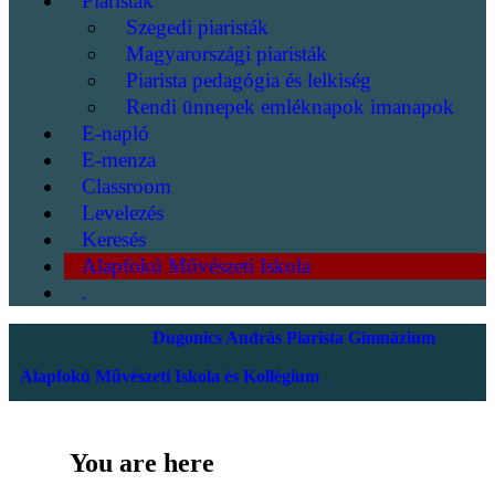
Piaristák
Szegedi piaristák
Magyarországi piaristák
Piarista pedagógia és lelkiség
Rendi ünnepek emléknapok imanapok
E-napló
E-menza
Classroom
Levelezés
Keresés
Alapfokú Művészeti Iskola
.
Dugonics András Piarista Gimnázium
Alapfokú Művészeti Iskola és Kollégium
You are here