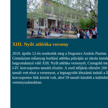
XIII. Nyílt atlétika verseny
2019. április 12-én rendeztük meg a Dugonics András Piarista
Gimnázium műanyag borítású atlétika pályáján az iskola immá
hagyománnyá váló XIII. Nyílt atlétika versenyét, Csongrád m
I-IV. korcsoportos tanulói részére. A zord időjárás ellenére 200
tanuló vett részt a versenyen, a legnagyobb létszámú induló a II
korcsoportos fiúk között volt, ahol 59 tanuló küzdött a különb
versenyszámokban.