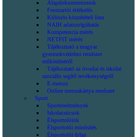
Alapdokumentumok
Fenntartói értékelés
Különös közzétételi lista
NAIH adatszolgáltatás
Kompetencia mérés
NETFIT mérés
Tájékoztató a magyar
gyermekvédelmi rendszer
működéséről
Tájékoztató az óvodai és iskolai
szociális segítő tevékenységről
E-menza
Online menzakártya rendszer
Sport
Sporteredmények
Iskolacsúcsok
Élsportolóink
Élsportolói minősítés
Élsportolói űrlap