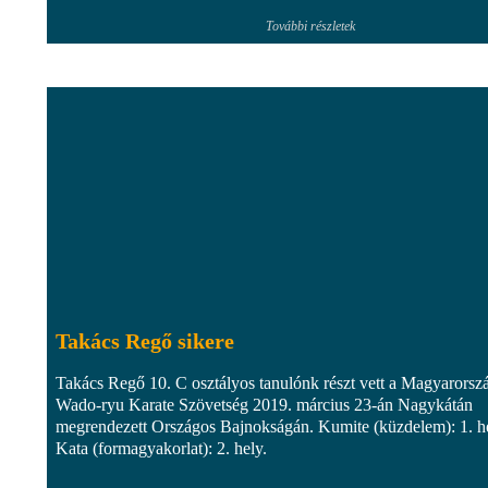
További részletek
Takács Regő sikere
Takács Regő 10. C osztályos tanulónk részt vett a Magyarorsz
Wado-ryu Karate Szövetség 2019. március 23-án Nagykátán
megrendezett Országos Bajnokságán. Kumite (küzdelem): 1. he
Kata (formagyakorlat): 2. hely.