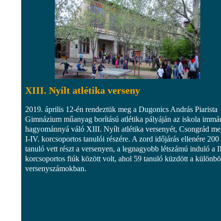
XIII. Nyílt atlétika verseny
2019. április 12-én rendeztük meg a Dugonics András Piarista
Gimnázium műanyag borítású atlétika pályáján az iskola immá
hagyománnyá váló XIII. Nyílt atlétika versenyét, Csongrád m
I-IV. korcsoportos tanulói részére. A zord időjárás ellenére 200
tanuló vett részt a versenyen, a legnagyobb létszámú induló a II
korcsoportos fiúk között volt, ahol 59 tanuló küzdött a különb
versenyszámokban.