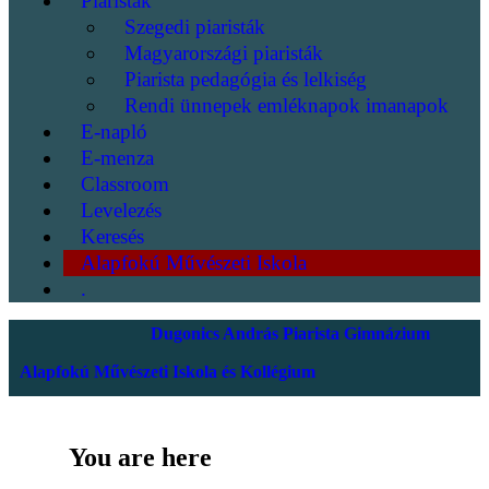
Piaristák
Szegedi piaristák
Magyarországi piaristák
Piarista pedagógia és lelkiség
Rendi ünnepek emléknapok imanapok
E-napló
E-menza
Classroom
Levelezés
Keresés
Alapfokú Művészeti Iskola
.
Dugonics András Piarista Gimnázium
Alapfokú Művészeti Iskola és Kollégium
You are here