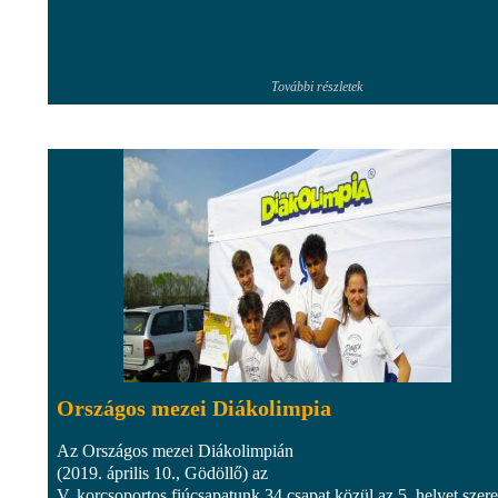
További részletek
Országos mezei Diákolimpia
Az Országos mezei Diákolimpián
(2019. április 10., Gödöllő) az
V. korcsoportos fiúcsapatunk 34 csapat közül az 5. helyet szere