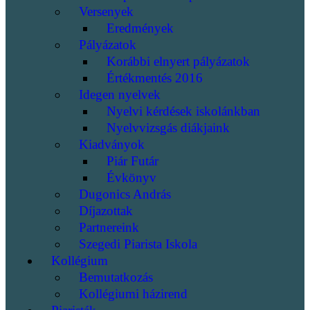
Versenyek
Eredmények
Pályázatok
Korábbi elnyert pályázatok
Értékmentés 2016
Idegen nyelvek
Nyelvi kérdések iskolánkban
Nyelvvizsgás diákjaink
Kiadványok
Piár Futár
Évkönyv
Dugonics András
Díjazottak
Partnereink
Szegedi Piarista Iskola
Kollégium
Bemutatkozás
Kollégiumi házirend