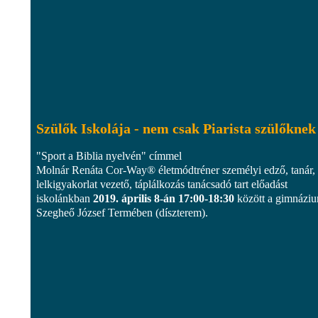
Szülők Iskolája - nem csak Piarista szülőknek
"Sport a Biblia nyelvén" címmel
Molnár Renáta Cor-Way® életmódtréner személyi edző, tanár,
lelkigyakorlat vezető, táplálkozás tanácsadó tart előadást
iskolánkban
2019. április 8-án 17:00-18:30
között a gimnázi
Szegheő József Termében (díszterem).