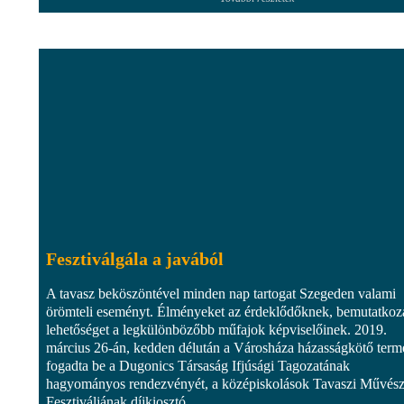
Fesztiválgála a javából
A tavasz beköszöntével minden nap tartogat Szegeden valami
örömteli eseményt. Élményeket az érdeklődőknek, bemutatkoz
lehetőséget a legkülönbözőbb műfajok képviselőinek. 2019.
március 26-án, kedden délután a Városháza házasságkötő term
fogadta be a Dugonics Társaság Ifjúsági Tagozatának
hagyományos rendezvényét, a középiskolások Tavaszi Művész
Fesztiváljának díjkiosztó...