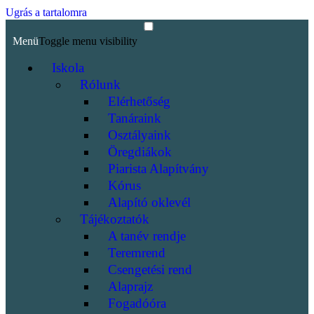
Ugrás a tartalomra
Menü
Toggle menu visibility
Iskola
Rólunk
Elérhetőség
Tanáraink
Osztályaink
Öregdiákok
Piarista Alapítvány
Kórus
Alapító oklevél
Tájékoztatók
A tanév rendje
Teremrend
Csengetési rend
Alaprajz
Fogadóóra