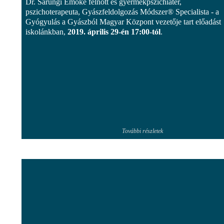
Dr. Sarungi Emőke felnőtt és gyermekpszichiáter,
pszichoterapeuta, Gyászfeldolgozás Módszer® Specialista - a
Gyógyulás a Gyászból Magyar Központ vezetője tart előadást
iskolánkban,
2019. április 29-én 17:00-tól
.
További részletek