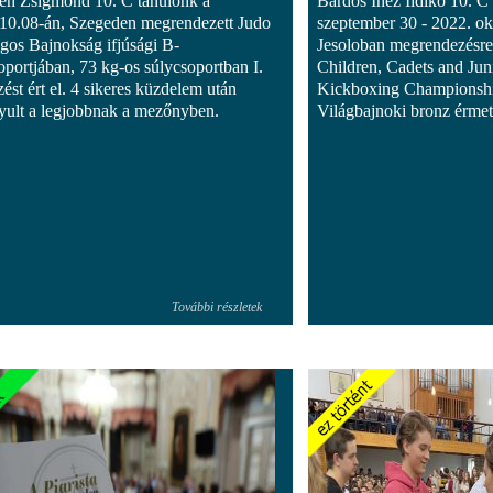
en Zsigmond 10. C tanulónk a
Bárdos Inez Ildikó 10. C
10.08-án, Szegeden megrendezett Judo
szeptember 30 - 2022. ok
gos Bajnokság ifjúsági B-
Jesoloban megrendezésr
oportjában, 73 kg-os súlycsoportban I.
Children, Cadets and Jun
ést ért el. 4 sikeres küzdelem után
Kickboxing Championshi
yult a legjobbnak a mezőnyben.
Világbajnoki bronz érmet
További részletek