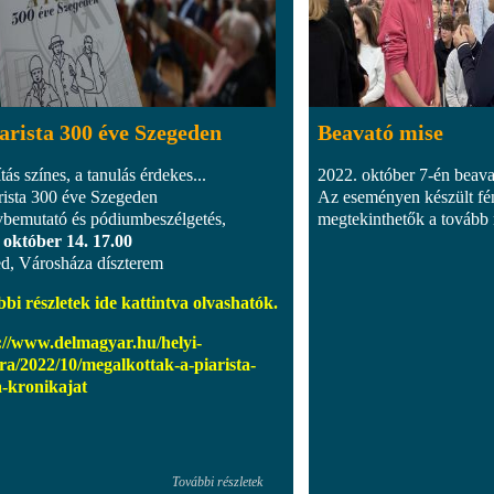
arista 300 éve Szegeden
Beavató mise
tás színes, a tanulás érdekes...
2022. október 7-én beavat
rista 300 éve Szegeden
Az eseményen készült f
bemutató és pódiumbeszélgetés,
megtekinthetők a tovább 
 október 14. 17.00
d, Városháza díszterem
bi részletek ide kattintva olvashatók.
://www.delmagyar.hu/helyi-
ra/2022/10/megalkottak-a-piarista-
a-kronikajat
További részletek