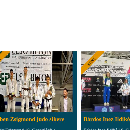
ben Zsigmond judo sikere
Bárdos Inez Ildikó