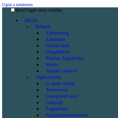
Ugrás a tartalomra
Menü
Toggle menu visibility
Iskola
Rólunk
Elérhetőség
Tanáraink
Osztályaink
Öregdiákok
Piarista Alapítvány
Kórus
Alapító oklevél
Tájékoztatók
A tanév rendje
Teremrend
Csengetési rend
Alaprajz
Fogadóóra
Alapdokumentumok