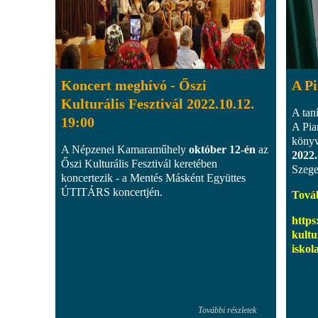
Koncert meghívó - Őszi
A Pi
Kulturális Fesztivál 2022.10.12.
A taní
19:00
A Pia
könyv
A Népzenei Kamaraműhely
október 12-én
az
2022.
Őszi Kulturális Fesztivál keretében
Szege
koncertezik - a Mentés Másként Együttes
ÚTITÁRS koncertjén.
Továb
https
kultu
iskol
További részletek