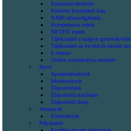
Fenntartói értékelés
Különös közzétételi lista
NAIH adatszolgáltatás
Kompetencia mérés
NETFIT mérés
Tájékoztató a magyar gyermekvéde
Tájékoztató az óvodai és iskolai szo
E-menza
Online menzakártya rendszer
Sport
Sporteredmények
Iskolacsúcsok
Élsportolóink
Élsportolói minősítés
Élsportolói űrlap
Versenyek
Eredmények
Pályázatok
Korábbi elnyert pályázatok