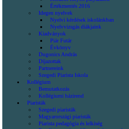
Értékmentés 2016
Idegen nyelvek
Nyelvi kérdések iskolánkban
Nyelvvizsgás diákjaink
Kiadványok
Piár Futár
Évkönyv
Dugonics András
Díjazottak
Partnereink
Szegedi Piarista Iskola
Kollégium
Bemutatkozás
Kollégiumi házirend
Piaristák
Szegedi piaristák
Magyarországi piaristák
Piarista pedagógia és lelkiség