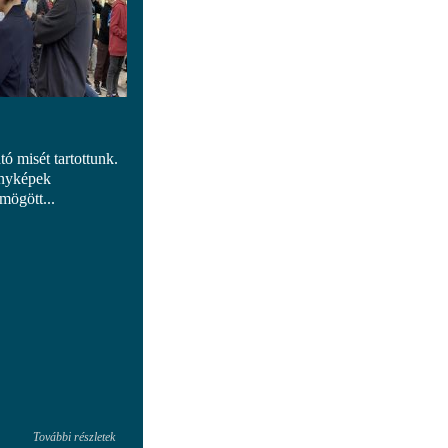
ó misét tartottunk.
ényképek
mögött...
További részletek