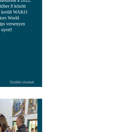
 tanulónk a 2022.
tóber 8 között
e került WAKO
iors World
ps versenyen
 nyert!
További részletek