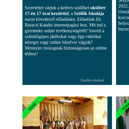
Selyb
2022.
Szeretettel várjuk a kedves szülőket
október
Orszá
17-én 17 órai kezdettel
, a
Szülők Iskolája
korcs
soron következő előadására. Előadónk Dr.
helyez
Baracsi Katalin internetjogász lesz. Mit tud a
bizon
gyermeke online tevékenységéről? Szereti a
számítógépes játékokat vagy épp videókat
nézeget vagy online hírnévre vágyik?
Mennyire mozognak biztonságosan az online
térben?
További részletek