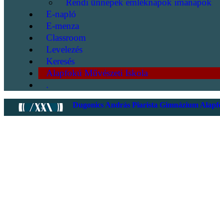
Rendi ünnepek emléknapok imanapok
E-napló
E-menza
Classroom
Levelezés
Keresés
Alapfokú Művészeti Iskola
.
Dugonics András Piarista Gimnázium Alapfo