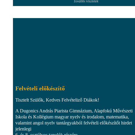
További részletek
Felvételi előkészítő
Tisztelt Szülők, Kedves Felvételiző Diákok!
A Dugonics András Piarista Gimnázium, Alapfokú Művészeti
Iskola és Kollégium magyar nyelv és irodalom, matematika,
valamint angol nyelv tantárgyakból felvételi előkészítőt hirdet
jelenlegi
6. és 8. osztályos tanulók részére....