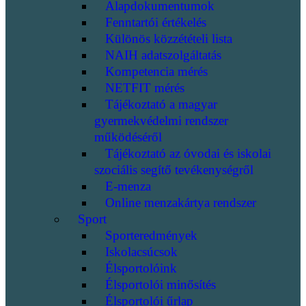
Alapdokumentumok
Fenntartói értékelés
Különös közzétételi lista
NAIH adatszolgáltatás
Kompetencia mérés
NETFIT mérés
Tájékoztató a magyar
gyermekvédelmi rendszer
működéséről
Tájékoztató az óvodai és iskolai
szociális segítő tevékenységről
E-menza
Online menzakártya rendszer
Sport
Sporteredmények
Iskolacsúcsok
Élsportolóink
Élsportolói minősítés
Élsportolói űrlap