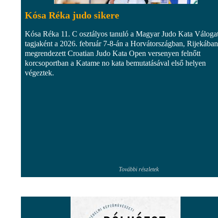
Kósa Réka judo sikere
Kósa Réka 11. C osztályos tanuló a Magyar Judo Kata Válogat
tagjaként a 2026. február 7-8-án a Horvátországban, Rijekában
megrendezett Croatian Judo Kata Open versenyen felnőtt
korcsoportban a Katame no kata bemutatásával első helyen
végeztek.
További részletek