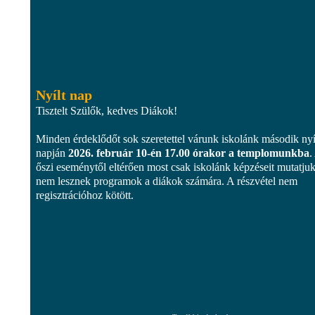
Nyílt nap
Tisztelt Szülők, kedves Diákok!
Minden érdeklődőt sok szeretettel várunk iskolánk második nyí
napján
2026. február 10-én 17.00 órakor a templomunkba
.
őszi eseménytől eltérően most csak iskolánk képzéseit mutatjuk
nem lesznek programok a diákok számára. A részvétel nem
regisztrációhoz kötött.