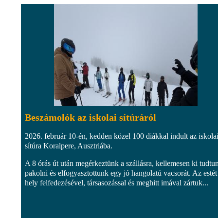
Beszámolók az iskolai sítúráról
2026. február 10-én, kedden közel 100 diákkal indult az iskola
sítúra Koralpere, Ausztriába.
A 8 órás út után megérkeztünk a szállásra, kellemesen ki tudtu
pakolni és elfogyasztottunk egy jó hangolatú vacsorát. Az estét
hely felfedezésével, társasozással és meghitt imával zártuk...