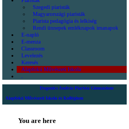
Piaristák
Szegedi piaristák
Magyarországi piaristák
Piarista pedagógia és lelkiség
Rendi ünnepek emléknapok imanapok
E-napló
E-menza
Classroom
Levelezés
Keresés
Alapfokú Művészeti Iskola
.
Dugonics András Piarista Gimnázium
Alapfokú Művészeti Iskola és Kollégium
You are here