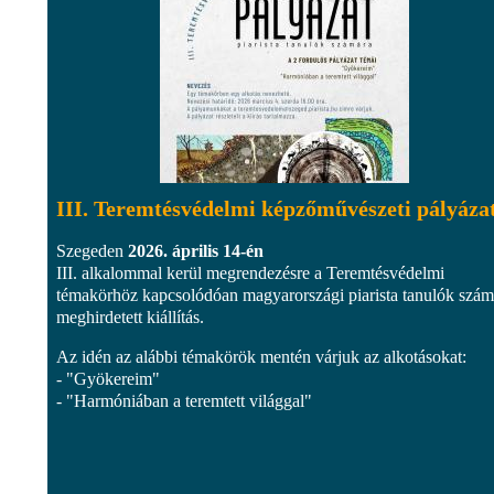
III. Teremtésvédelmi képzőművészeti pályáza
Szegeden
2026. április 14-én
III. alkalommal kerül megrendezésre a Teremtésvédelmi
témakörhöz kapcsolódóan magyarországi piarista tanulók szám
meghirdetett kiállítás.
Az idén az alábbi témakörök mentén várjuk az alkotásokat:
- "Gyökereim"
- "Harmóniában a teremtett világgal"