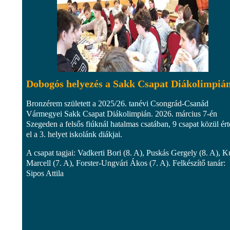
Dobogós helyezés a Sakk Csapat Diákolimpiá
Bronzérem született a 2025/26. tanévi Csongrád-Csanád
Vármegyei Sakk Csapat Diákolimpián. 2026. március 7-én
Szegeden a felsős fiúknál hatalmas csatában, 9 csapat közül ér
el a 3. helyet iskolánk diákjai.
A csapat tagjai: Vadkerti Bori (8. A), Puskás Gergely (8. A), K
Marcell (7. A), Forster-Ungvári Ákos (7. A). Felkészítő tanár:
Sipos Attila