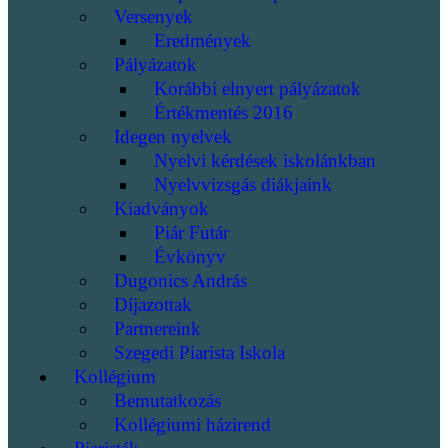
Versenyek
Eredmények
Pályázatok
Korábbi elnyert pályázatok
Értékmentés 2016
Idegen nyelvek
Nyelvi kérdések iskolánkban
Nyelvvizsgás diákjaink
Kiadványok
Piár Futár
Évkönyv
Dugonics András
Díjazottak
Partnereink
Szegedi Piarista Iskola
Kollégium
Bemutatkozás
Kollégiumi házirend