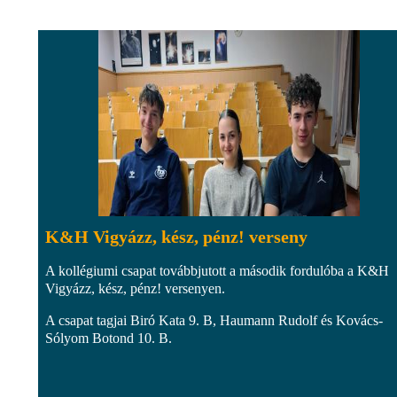
K&H Vigyázz, kész, pénz! verseny
A kollégiumi csapat továbbjutott a második fordulóba a K&H
Vigyázz, kész, pénz! versenyen.
A csapat tagjai Biró Kata 9. B, Haumann Rudolf és Kovács-
Sólyom Botond 10. B.