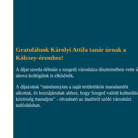
Gratulálunk Károlyi Attila tanár úrnak a
Kölcsey-éremhez!
A díjat szerda délután a szegedi városháza dísztermében vette á
ahova kollégáink is elkísérték.
A díjazottak “mindannyian a saját területükön maradandót
alkottak, és hozzájárultak ahhoz, hogy Szeged valódi kulturális
közösség maradjon” - olvasható az átadóról szóló városházi
tudósításban.