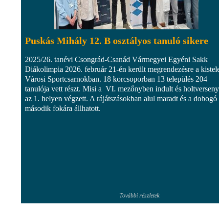
Puskás Mihály 12. B osztályos tanuló sikere
2025/26. tanévi Csongrád-Csanád Vármegyei Egyéni Sakk
Diákolimpia 2026. február 21-én került megrendezésre a kistel
Városi Sportcsarnokban. 18 korcsoporban 13 település 204
tanulója vett részt. Misi a VI. mezőnyben indult és holtversen
az 1. helyen végzett. A rájátszásokban alul maradt és a dobogó
második fokára állhatott.
További részletek