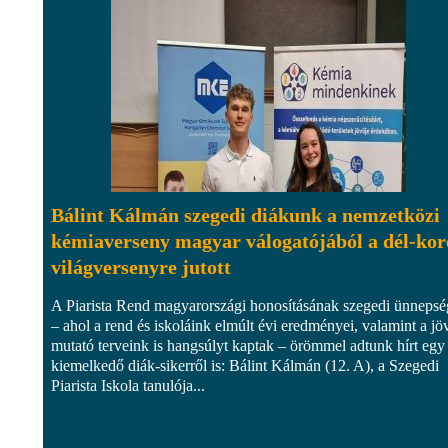
Bálint Kálmán szegedi diákunk a nemzetközi
kémiaverseny magyar válogatójából a dél-kor
világversenyre jutott
A Piarista Rend magyarországi honosításának szegedi ünneps
– ahol a rend és iskoláink elmúlt évi eredményei, valamint a jö
mutató terveink is hangsúlyt kaptak – örömmel adtunk hírt egy
kiemelkedő diák-sikerről is: Bálint Kálmán (12. A), a Szegedi
Piarista Iskola tanulója...