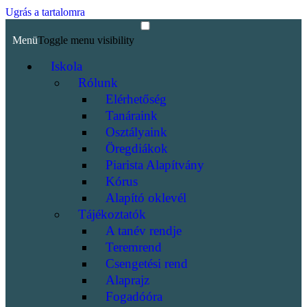
Ugrás a tartalomra
Menü
Toggle menu visibility
Iskola
Rólunk
Elérhetőség
Tanáraink
Osztályaink
Öregdiákok
Piarista Alapítvány
Kórus
Alapító oklevél
Tájékoztatók
A tanév rendje
Teremrend
Csengetési rend
Alaprajz
Fogadóóra