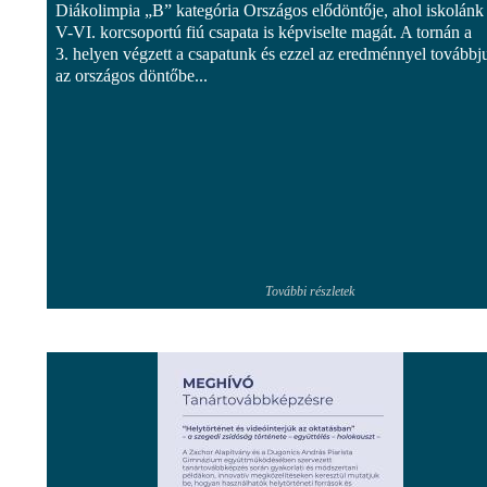
Diákolimpia „B” kategória Országos elődöntője, ahol iskolánk
V-VI. korcsoportú fiú csapata is képviselte magát. A tornán a
3. helyen végzett a csapatunk és ezzel az eredménnyel továbbju
az országos döntőbe...
További részletek