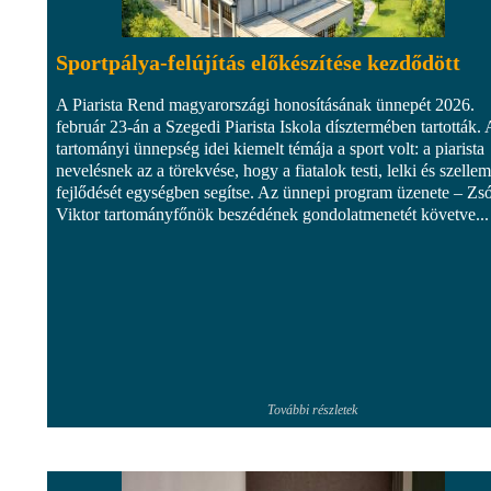
Sportpálya-felújítás előkészítése kezdődött
A Piarista Rend magyarországi honosításának ünnepét 2026.
február 23-án a Szegedi Piarista Iskola dísztermében tartották. 
tartományi ünnepség idei kiemelt témája a sport volt: a piarista
nevelésnek az a törekvése, hogy a fiatalok testi, lelki és szellem
fejlődését egységben segítse. Az ünnepi program üzenete – Zs
Viktor tartományfőnök beszédének gondolatmenetét követve...
További részletek