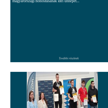
magyarországi honosításának idei ünnepét...
További részletek