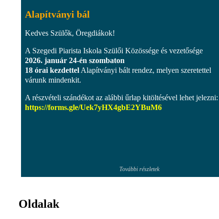
Alapítványi bál
Kedves Szülők, Öregdiákok!
A Szegedi Piarista Iskola Szülői Közössége és vezetősége
2026. január 24-én szombaton
18 órai kezdettel
Alapítványi bált rendez, melyen szeretettel
várunk mindenkit.
A részvételi szándékot az alábbi űrlap kitöltésével lehet jelezni:
https://forms.gle/Uek7yHX4gbE2YBuM6
További részletek
Oldalak